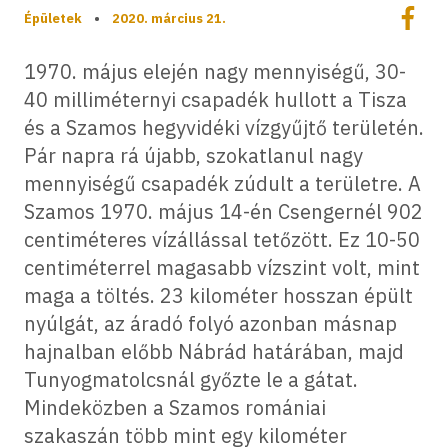
Megoszt
Épületek
•
2020. március 21.
Megos
1970. május elején nagy mennyiségű, 30-
40 milliméternyi csapadék hullott a Tisza
és a Szamos hegyvidéki vízgyűjtő területén.
Pár napra rá újabb, szokatlanul nagy
mennyiségű csapadék zúdult a területre. A
Szamos 1970. május 14-én Csengernél 902
centiméteres vízállással tetőzött. Ez 10-50
centiméterrel magasabb vízszint volt, mint
maga a töltés. 23 kilométer hosszan épült
nyúlgát, az áradó folyó azonban másnap
hajnalban előbb Nábrád határában, majd
Tunyogmatolcsnál győzte le a gátat.
Mindeközben a Szamos romániai
szakaszán több mint egy kilométer