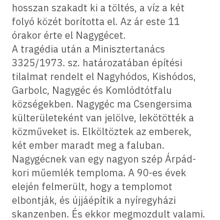
hosszan szakadt ki a töltés, a víz a két
folyó közét borította el. Az ár este 11
órakor érte el Nagygécet.
A tragédia után a Minisztertanács
3325/1973. sz. határozatában építési
tilalmat rendelt el Nagyhódos, Kishódos,
Garbolc, Nagygéc és Komlódtótfalu
községekben. Nagygéc ma Csengersima
külterületeként van jelölve, lekötötték a
közműveket is. Elköltöztek az emberek,
két ember maradt meg a faluban.
Nagygécnek van egy nagyon szép Árpád-
kori műemlék temploma. A 90-es évek
elején felmerült, hogy a templomot
elbontják, és újjáépítik a nyíregyházi
skanzenben. És ekkor megmozdult valami.