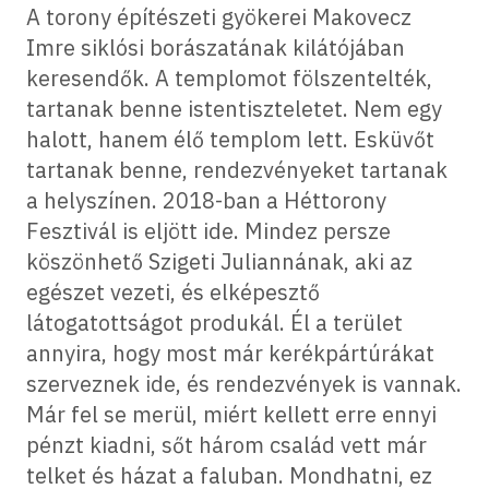
A torony építészeti gyökerei Makovecz
Imre siklósi borászatának kilátójában
keresendők. A templomot fölszentelték,
tartanak benne istentiszteletet. Nem egy
halott, hanem élő templom lett. Esküvőt
tartanak benne, rendezvényeket tartanak
a helyszínen. 2018-ban a Héttorony
Fesztivál is eljött ide. Mindez persze
köszönhető Szigeti Juliannának, aki az
egészet vezeti, és elképesztő
látogatottságot produkál. Él a terület
annyira, hogy most már kerékpártúrákat
szerveznek ide, és rendezvények is vannak.
Már fel se merül, miért kellett erre ennyi
pénzt kiadni, sőt három család vett már
telket és házat a faluban. Mondhatni, ez