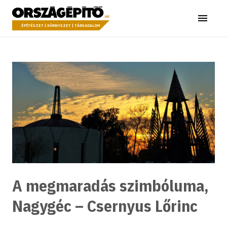
Ugrás a tartalomhoz
Országépítő
Menü
ÉPÍTÉSZET | KÖRNYEZET | TÁRSADALOM
A megmaradás szimbóluma,
Nagygéc – Csernyus Lőrinc