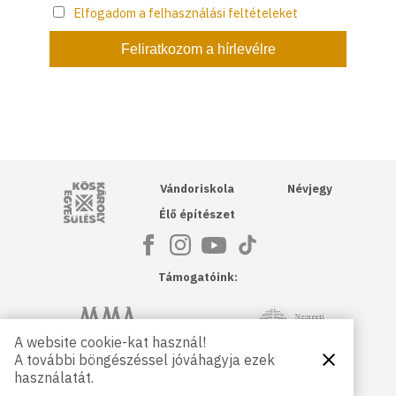
Elfogadom a felhasználási feltételeket
Kós Károly Egyesülés
Vándoriskola
Névjegy
Élő építészet
Támogatóink:
NKA
Magyar Művészeti Akadémia
A website cookie-kat használ!
A további böngészéssel jóváhagyja ezek
Bezárás
Magyar
Petőfi Kulturális Ügynökség
használatát.
Kultúráért
Alapítvány