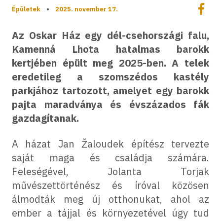
Megoszt
Épületek
•
2025. november 17.
Megos
Az Oskar Ház egy dél-csehországi falu,
Kamenná Lhota hatalmas barokk
kertjében épült meg 2025-ben. A telek
eredetileg a szomszédos kastély
parkjához tartozott, amelyet egy barokk
pajta maradványa és évszázados fák
gazdagítanak.
A házat Jan Žaloudek építész tervezte
saját maga és családja számára.
Feleségével, Jolanta Torjak
művészettörténész és íróval közösen
álmodták meg új otthonukat, ahol az
ember a tájjal és környezetével úgy tud