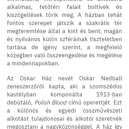
alkalmas, tetőtéri falait boltívek és
kiszögellések törik meg. A házban tehát
fontos szerepet játszik a szakrális tér
megteremtése által a kint és bent, magán
és nyilvános külön szféráinak tiszteletben
tartása de igény szerint, a megfelelő
közegben való összeengedése és megélése
a mindennapokban.
Az Oskar Ház nevét Oskar Nedball
zeneszerzőről kapta, aki a szomszédos
kastélyban komponálta 1913-ban
debütáló,
Polish Blood
című operettjét. Ezt
a különös és egyedi összművészeti
alkotást tulajdonosai és alkotói szeretnék
megosztani a nagyközönséggel. A ház így