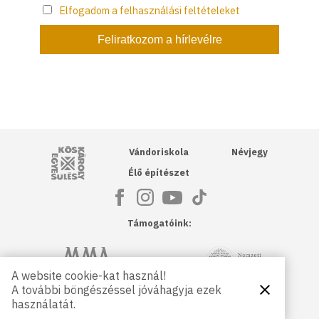
Elfogadom a felhasználási feltételeket
Kós Károly Egyesülés
Vándoriskola
Névjegy
Élő építészet
Támogatóink:
NKA
Magyar Művészeti Akadémia
A website cookie-kat használ!
A további böngészéssel jóváhagyja ezek
Bezárás
Magyar
Petőfi Kulturális Ügynökség
használatát.
Kultúráért
Alapítvány