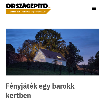
Ugrás a tartalomhoz
Országépítő
Menü
ÉPÍTÉSZET | KÖRNYEZET | TÁRSADALOM
Fényjáték egy barokk
kertben