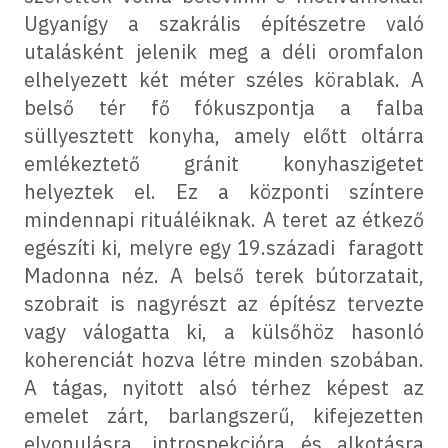
Ugyanígy a szakrális építészetre való
utalásként jelenik meg a déli oromfalon
elhelyezett két méter széles körablak. A
belső tér fő fókuszpontja a falba
süllyesztett konyha, amely előtt oltárra
emlékeztető gránit konyhaszigetet
helyeztek el. Ez a központi színtere
mindennapi rituáléiknak. A teret az étkező
egészíti ki, melyre egy 19.századi faragott
Madonna néz. A belső terek bútorzatait,
szobrait is nagyrészt az építész tervezte
vagy válogatta ki, a külsőhöz hasonló
koherenciát hozva létre minden szobában.
A tágas, nyitott alsó térhez képest az
emelet zárt, barlangszerű, kifejezetten
elvonulásra, introspekcióra és alkotásra