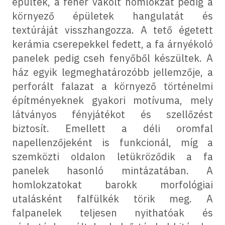
épültek, a fehér vakolt homlokzat pedig a
környező épületek hangulatát és
textúráját visszhangozza. A tető égetett
kerámia cserepekkel fedett, a fa árnyékoló
panelek pedig cseh fenyőből készültek. A
ház egyik legmeghatározóbb jellemzője, a
perforált falazat a környező történelmi
építményeknek gyakori motívuma, mely
látványos fényjátékot és szellőzést
biztosít. Emellett a déli oromfal
napellenzőjeként is funkcionál, míg a
szemközti oldalon letükröződik a fa
panelek hasonló mintázatában. A
homlokzatokat barokk morfológiai
utalásként falfülkék törik meg. A
falpanelek teljesen nyithatóak és