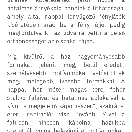
hatalmas árnyékoló panelek állíthatósága,
amely által nappal lenyűgöző fényjáték
kíséretében árad be a fény, éjjel pedig
megfordulva ki, az udvarra vetíti a belső
otthonosságot az éjszakai tájba.
Míg kívülről a ház hagyományosabb
formákat jelenít meg, belül eredeti,
személyesebb motívumokat valósítottak
meg, melegebb, ívesebb formákkal. A
nappali hét méter magas tere, fehér
stukkó falaival és hatalmas ablakaival a
kívül is megjelenő kápolnaszerű, szakrális,
éteri inspirációt viszi tovább. Mivel a
faluban nincsen kápolna, házukba
szerették volna belevinni e motívumokat.