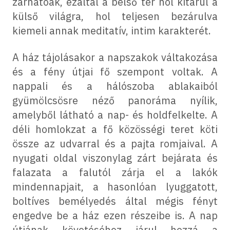
zárhatóak, ezáltal a belső tér hol kitárul a
külső világra, hol teljesen bezárulva
kiemeli annak meditatív, intim karakterét.
A ház tájolásakor a napszakok váltakozása
és a fény útjai fő szempont voltak. A
nappali és a hálószoba ablakaiból
gyümölcsösre néző panoráma nyílik,
amelyből látható a nap- és holdfelkelte. A
déli homlokzat a fő közösségi teret köti
össze az udvarral és a pajta romjaival. A
nyugati oldal viszonylag zárt bejárata és
falazata a falutól zárja el a lakók
mindennapjait, a hasonlóan lyuggatott,
boltíves bemélyedés által mégis fényt
engedve be a ház ezen részeibe is. A nap
útjának követéséhez járul hozzá a