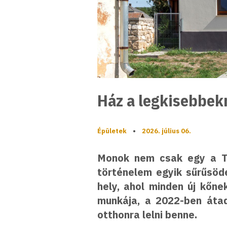
Ház a legkisebbek
Épületek
•
2026. július 06.
Monok nem csak egy a Tok
történelem egyik sűrűsödé
hely, ahol minden új kőne
munkája, a 2022-ben átad
otthonra lelni benne.