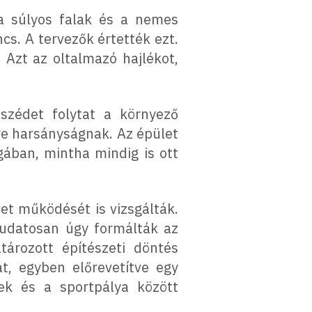
 a súlyos falak és a nemes
s. A tervezők értették ezt.
 Azt az oltalmazó hajlékot,
szédet folytat a környező
ye harsányságnak. Az épület
gában, mintha mindig is ott
et működését is vizsgálták.
tudatosan úgy formálták az
tározott építészeti döntés
át, egyben előrevetítve egy
ek és a sportpálya között