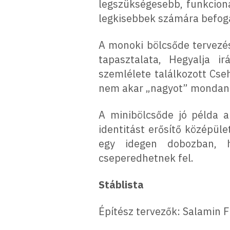
legszükségesebb, funkcioná
legkisebbek számára befoga
A monoki bölcsőde tervezés
tapasztalata, Hegyalja i
szemlélete találkozott Cse
nem akar „nagyot” mondani 
A minibölcsőde jó példa a
identitást erősítő középül
egy idegen dobozban, h
cseperedhetnek fel.
Stáblista
Építész tervezők: Salamin 