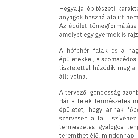
Hegyalja építészeti karak
anyagok használata itt nem
Az épület tömegformálása a
amelyet egy gyermek is rajz
A hófehér falak és a hag
épületekkel, a szomszédos 
tisztelettel húzódik meg a
állt volna.
A tervezői gondosság azonb
Bár a telek természetes m
épületet, hogy annak főbe
szervesen a falu szívéhez 
természetes gyalogos ten
teremthet élő, mindennapi 