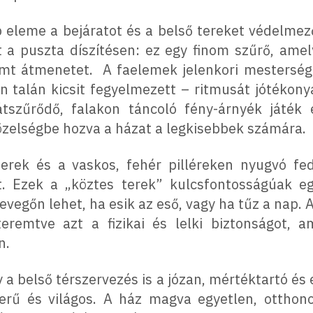
 eleme a bejáratot és a belső tereket védelmező
 puszta díszítésen: ez egy finom szűrő, amely
mt átmenetet. A faelemek jelenkori mesterség
 talán kicsit fegyelmezett – ritmusát jótékony
tszűrődő, falakon táncoló fény-árnyék játék 
özelségbe hozva a házat a legkisebbek számára.
terek és a vaskos, fehér pilléreken nyugvó f
t. Ezek a „köztes terek” kulcsfontosságúak eg
evegőn lehet, ha esik az eső, vagy ha tűz a nap. 
teremtve azt a fizikai és lelki biztonságot, a
n.
 a belső térszervezés is a józan, mértéktartó és 
zerű és világos. A ház magva egyetlen, otthon