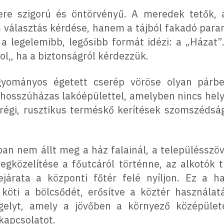
tere szigorú és öntörvényű. A meredek tetők,
 választás kérdése, hanem a tájból fakadó paranc
 legelemibb, legősibb formát idézi: a „Házat”.
ol,, ha a biztonságról kérdezzük.
yományos égetett cserép vöröse olyan párbe
hosszúházas lakóépülettel, amelyben nincs hel
 régi, rusztikus terméskő kerítések szomszédsá
an nem állt meg a ház falainál, a településszöv
egközelítése a főutcáról történne, az alkotók 
járata a központi főtér felé nyíljon. Ez a ha
köti a bölcsődét, erősítve a köztér használat
gelyt, amely a jövőben a környező középület
kapcsolatot.