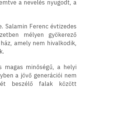
remtve a nevelés nyugodt, a
e. Salamin Ferenc évtizedes
észetben mélyen gyökerező
 ház, amely nem hivalkodik,
k.
is magas minőségű, a helyi
lyben a jövő generációi nem
ét beszélő falak között