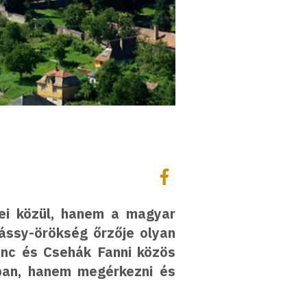
Megosztás
Megosztás Facebookon
sei közül, hanem a magyar
rássy-örökség őrzője olyan
renc és Csehák Fanni közös
ban, hanem megérkezni és