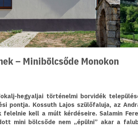
nek – Minibölcsőde Monokon
alj-hegyaljai történelmi borvidék települé
si pontja. Kossuth Lajos szülőfaluja, az And
k felelnie kell a múlt kérdéseire. Salamin Fe
ott mini bölcsőde nem „épülni” akar a falu