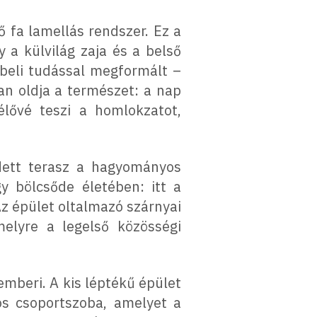
 fa lamellás rendszer. Ez a
 a külvilág zaja és a belső
beli tudással megformált –
an oldja a természet: a nap
élővé teszi a homlokzatot,
edett terasz a hagyományos
y bölcsőde életében: itt a
Az épület oltalmazó szárnyai
melyre a legelső közösségi
emberi. A kis léptékű épület
os csoportszoba, amelyet a