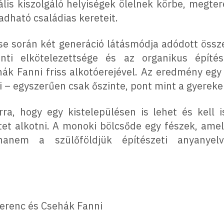
lis kiszolgáló helyiségek ölelnek körbe, megte
dható családias kereteit.
e során két generáció látásmódja adódott össz
ránti elkötelezettsége és az organikus épít
hák Fanni friss alkotóerejével. Az eredmény egy
– egyszerűen csak őszinte, pont mint a gyereke
rra, hogy egy kistelepülésen is lehet és kell 
etet alkotni. A monoki bölcsőde egy fészek, ame
anem a szülőföldjük építészeti anyanyelv
Ferenc és Csehák Fanni