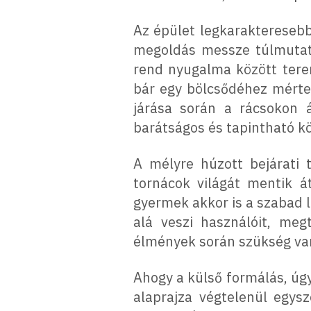
Az épület legkarakteresebb
megoldás messze túlmutat a
rend nyugalma között tere
bár egy bölcsődéhez mérten
járása során a rácsokon á
barátságos és tapintható k
A mélyre húzott bejárati 
tornácok világát mentik á
gyermek akkor is a szabad l
alá veszi használóit, meg
élmények során szükség va
Ahogy a külső formálás, úgy
alaprajza végtelenül egys