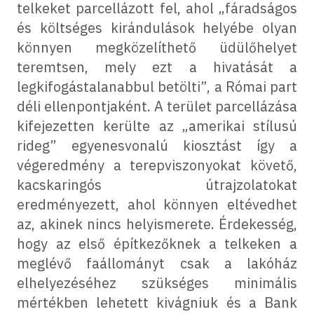
telkeket parcellázott fel, ahol „fáradságos
és költséges kirándulások helyébe olyan
könnyen megközelíthető üdülőhelyet
teremtsen, mely ezt a hivatását a
legkifogástalanabbul betölti”, a Római part
déli ellenpontjaként. A terület parcellázása
kifejezetten kerülte az „amerikai stílusú
rideg” egyenesvonalú kiosztást így a
végeredmény a terepviszonyokat követő,
kacskaringós útrajzolatokat
eredményezett, ahol könnyen eltévedhet
az, akinek nincs helyismerete. Érdekesség,
hogy az első építkezőknek a telkeken a
meglévő faállományt csak a lakóház
elhelyezéséhez szükséges minimális
mértékben lehetett kivágniuk és a Bank