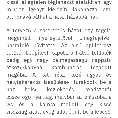
kissé jellegtelen téglaházat átalakítani egy
minden igényt kielégítő lakóházzá, ami
otthonává válhat a fiatal házaspárnak.
A tervező a sátortetős házat egy tagolt,
megemelt nyeregtetővel „megfejelve”
hátrafelé bővítette. Az első épületrész
tetőtér beépítést kapott, a hátsó toldalék
pedig egy nagy belmagasságú nappali-
étkező-konyha kombinációt fogadott
magába. A két rész közé ügyes és
helytakarékos ízesüléssel furakodik be a
ház belső közlekedési rendszerét
összefogó nyaktag, melyben az előszoba, a
wc és a kamra mellett egy kissé
visszaugratott üvegfallal épült be a lépcső.