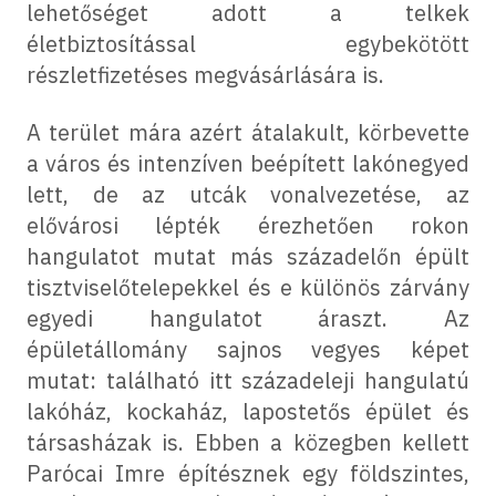
lehetőséget adott a telkek
életbiztosítással egybekötött
részletfizetéses megvásárlására is.
A terület mára azért átalakult, körbevette
a város és intenzíven beépített lakónegyed
lett, de az utcák vonalvezetése, az
elővárosi lépték érezhetően rokon
hangulatot mutat más századelőn épült
tisztviselőtelepekkel és e különös zárvány
egyedi hangulatot áraszt. Az
épületállomány sajnos vegyes képet
mutat: található itt századeleji hangulatú
lakóház, kockaház, lapostetős épület és
társasházak is. Ebben a közegben kellett
Parócai Imre építésznek egy földszintes,