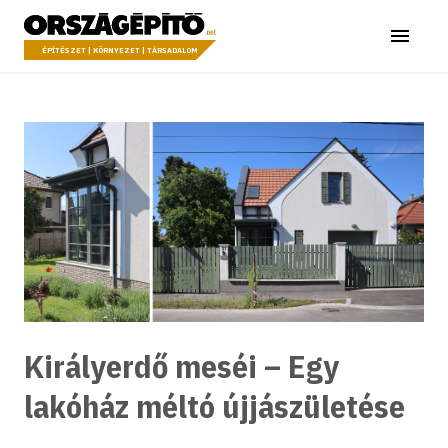
Ugrás a tartalomhoz
Országépítő
Menü
ÉPÍTÉSZET | KÖRNYEZET | TÁRSADALOM
Királyerdő meséi – Egy
lakóház méltó újjászületése