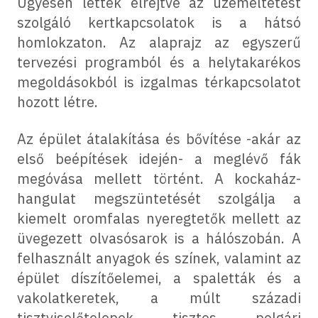
Ügyesen lettek elrejtve az üzemeltetést
szolgáló kertkapcsolatok is a hátsó
homlokzaton. Az alaprajz az egyszerű
tervezési programból és a helytakarékos
megoldásokból is izgalmas térkapcsolatot
hozott létre.
Az épület átalakítása és bővítése -akár az
első beépítések idején- a meglévő fák
megóvása mellett történt. A kockaház-
hangulat megszüntetését szolgálja a
kiemelt oromfalas nyeregtetők mellett az
üvegezett olvasósarok is a hálószobán. A
felhasznált anyagok és színek, valamint az
épület díszítőelemei, a spaletták és a
vakolatkeretek, a múlt századi
tisztviselőtelepek tisztes polgári