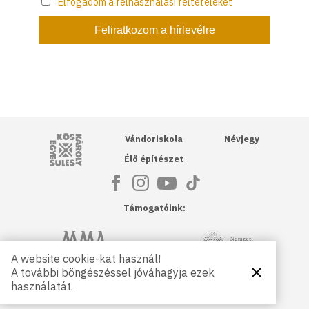
Elfogadom a felhasználási feltételeket
Kós Károly Egyesülés
Vándoriskola
Névjegy
Élő építészet
Támogatóink:
NKA
Magyar Művészeti Akadémia
A website cookie-kat használ!
A további böngészéssel jóváhagyja ezek
Bezárás
Magyar
Petőfi Kulturális Ügynökség
használatát.
Kultúráért
Alapítvány