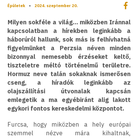
Megoszt
Épületek
•
2024. szeptember 20.
Megos
Milyen sokféle a világ… miközben Iránnal
kapcsolatban a hírekben leginkább a
háborúról hallunk, sok más is felhívhatná
figyelmünket a Perzsia néven minden
bizonnyal nemesebb érzéseket keltő,
tiszteletre méltó történelmű területre.
Hormuz neve talán sokaknak ismerősen
cseng, a híradók leginkább az
olajszállítási útvonalak kapcsán
emlegetik a ma egyébiránt alig lakott
egykori fontos kereskedelmi központot.
Furcsa, hogy miközben a hely európai
szemmel nézve mára kihaltnak,