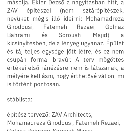
másolja. Ekler Dezső a nagyításban hitt, a
ZAV építészei (nem sztárépítészek,
nevüket mégis illő ideírni: Mohamadreza
Ghodousi, Fatemeh Rezaei, Golnaz
Bahrami és Soroush Majid) a
kicsinyítésben, de a lényeg ugyanaz. Épület
és táj teljes egysége jött létre, és ez nem
csupán formai bravúr. A terv mögöttes
értékei első ránézésre nem is látszanak, a
mélyére kell ásni, hogy érthetővé váljon, mi
is történt pontosan.
stáblista:
építész tervező:
ZAV Architects,
Mohamadreza Ghodousi, Fatemeh Rezaei,
Golnaz Bahrami, Soroush Majidi.