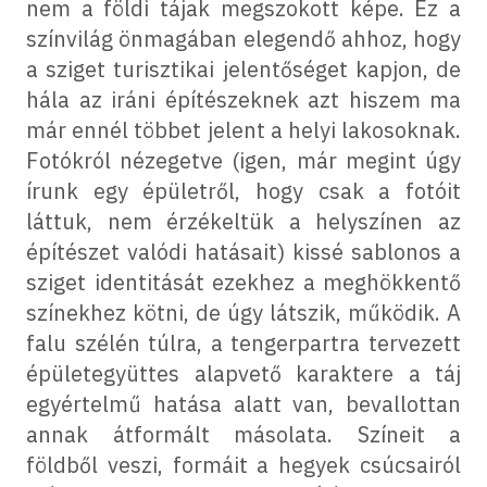
nem a földi tájak megszokott képe. Ez a
színvilág önmagában elegendő ahhoz, hogy
a sziget turisztikai jelentőséget kapjon, de
hála az iráni építészeknek azt hiszem ma
már ennél többet jelent a helyi lakosoknak.
Fotókról nézegetve (igen, már megint úgy
írunk egy épületről, hogy csak a fotóit
láttuk, nem érzékeltük a helyszínen az
építészet valódi hatásait) kissé sablonos a
sziget identitását ezekhez a meghökkentő
színekhez kötni, de úgy látszik, működik. A
falu szélén túlra, a tengerpartra tervezett
épületegyüttes alapvető karaktere a táj
egyértelmű hatása alatt van, bevallottan
annak átformált másolata. Színeit a
földből veszi, formáit a hegyek csúcsairól