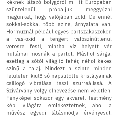
kéknek látszó bolygóról mi itt Európában
szüntelenül próbáljuk meggyőzni
magunkat, hogy valójában zöld. De ennél
sokkal-sokkal több színe, árnyalata van.
Hormuznál például egyes partszakaszokon
a vas-oxid a tengert valószínűtlenül
vörösre festi, mintha víz helyett vér
hullámai mosnák a partot. Máshol sárga,
esetleg a sótól világító fehér, néhol kékes
színű a talaj. Mindezt a szinte minden
felületen kiülő só napsütötte kristályainak
csillogó vibrálása teszi szürreálissá. A
Szivárvány völgy elnevezése nem véletlen.
Fényképei sokszor egy akvarell festmény
képi világára emlékeztetnek, ahol a
művész egyedi látásmódja érvényesül,