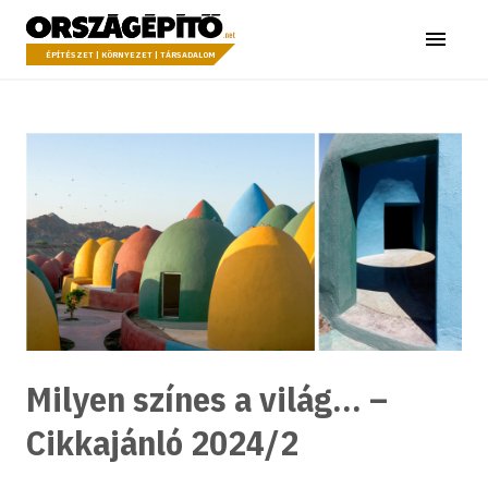
Ugrás a tartalomhoz
Országépítő
Menü
ÉPÍTÉSZET | KÖRNYEZET | TÁRSADALOM
Milyen színes a világ… –
Cikkajánló 2024/2