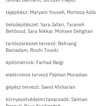
tájépítész:
Maryam Yousefi, Morteza Adib
belsőépítészet:
Sara Jafari, Taraneh
Behboud, Sara Nikkar, Mohsen Dehghan
tartószerkezet tervező: Behrang
Baniadam, Rouhi Touski
építőmérnök:
Farhad Beigi
elektromos tervező
Pejman Moradian
gépész tervező:
Saeid Afsharian
környezetvédelmi tanácsadó: Salman
Rasouli, Roya Yazdizadeh