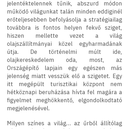
jelentéktelennek tűnik, abszurd módon
működő világunkat talán minden eddiginél
erőteljesebben befolyásolja a stratégiailag
továbbra is fontos helyen fekvő sziget,
hiszen mellette vezet a világ
olajszállítmányai közel egyharmadának
útja. De történelmi múlt ide,
olajkereskedelem oda, most, az
Országépítő lapjain egy egészen más
jelenség miatt vesszük elő a szigetet. Egy
itt megépült turisztikai központ nem
hétköznapi beruházása hívta fel magára a
figyelmet meghökkentő, elgondolkodtató
megjelenésével.
Milyen színes a világ… az űrből állítólag