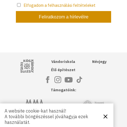
Elfogadom a felhasználási feltételeket
Kós Károly Egyesülés
Vándoriskola
Névjegy
Élő építészet
Támogatóink:
NKA
Magyar Művészeti Akadémia
A website cookie-kat használ!
A további böngészéssel jóváhagyja ezek
Bezárás
Magyar
Petőfi Kulturális Ügynökség
használatát.
Kultúráért
Alapítvány