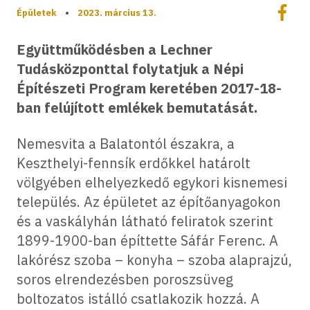
Megoszt
Épületek
•
2023. március 13.
Megos
Együttműködésben a Lechner
Tudásközponttal folytatjuk a Népi
Építészeti Program keretében 2017-18-
ban felújított emlékek bemutatását.
Nemesvita a Balatontól északra, a
Keszthelyi-fennsík erdőkkel határolt
völgyében elhelyezkedő egykori kisnemesi
település. Az épületet az építőanyagokon
és a vaskályhán látható feliratok szerint
1899-1900-ban építtette Sáfár Ferenc. A
lakórész szoba – konyha – szoba alaprajzú,
soros elrendezésben poroszsüveg
boltozatos istálló csatlakozik hozzá. A