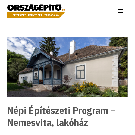
Ugrás a tartalomhoz
Országépítő
Menü
ÉPÍTÉSZET | KÖRNYEZET | TÁRSADALOM
Népi Építészeti Program –
Nemesvita, lakóház