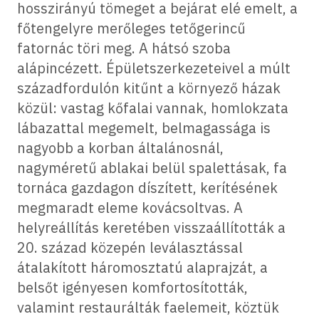
hosszirányú tömeget a bejárat elé emelt, a
főtengelyre merőleges tetőgerincű
fatornác töri meg. A hátsó szoba
alápincézett. Épületszerkezeteivel a múlt
századfordulón kitűnt a környező házak
közül: vastag kőfalai vannak, homlokzata
lábazattal megemelt, belmagassága is
nagyobb a korban általánosnál,
nagyméretű ablakai belül spalettásak, fa
tornáca gazdagon díszített, kerítésének
megmaradt eleme kovácsoltvas. A
helyreállítás keretében visszaállították a
20. század közepén leválasztással
átalakított háromosztatú alaprajzát, a
belsőt igényesen komfortosították,
valamint restaurálták faelemeit, köztük