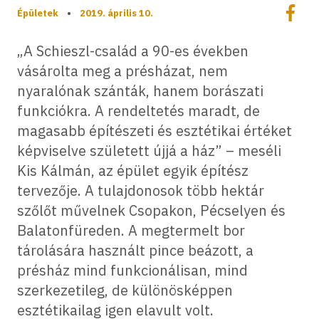
Megoszt
Épületek
•
2019. április 10.
Megos
„A Schieszl-család a 90-es években
vásárolta meg a présházat, nem
nyaralónak szánták, hanem borászati
funkciókra. A rendeltetés maradt, de
magasabb építészeti és esztétikai értéket
képviselve született újjá a ház” – meséli
Kis Kálmán, az épület egyik építész
tervezője. A tulajdonosok több hektár
szőlőt művelnek Csopakon, Pécselyen és
Balatonfüreden. A megtermelt bor
tárolására használt pince beázott, a
présház mind funkcionálisan, mind
szerkezetileg, de különösképpen
esztétikailag igen elavult volt.