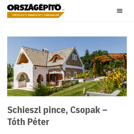
Ugrás a tartalomhoz
Országépítő
Menü
ÉPÍTÉSZET | KÖRNYEZET | TÁRSADALOM
Schieszl pince, Csopak –
Tóth Péter