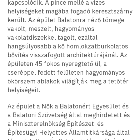
kapcsolódik. A pince mellé a vizes
helyiségeket magába fogadó keresztszárny
került. Az épület Balatonra néző tömege
vakolt, meszelt, hagyományos
vakolatdíszekkel tagolt, ezáltal
hangsúlyosabb a kő homlokzatburkolatos
bővítés visszafogott architektúrájánál. Az
épületen 45 fokos nyeregtető ül, a
cseréppel fedett felületen hagyományos
ökörszem ablakok világítják meg a tetőtér
helyiségeit.
Az épület a Nők a Balatonért Egyesület és
a Balatoni Szövetség által meghirdetett és
a Miniszterelnökség Építészeti és
Építésügyi Helyettes Államtitkársága által