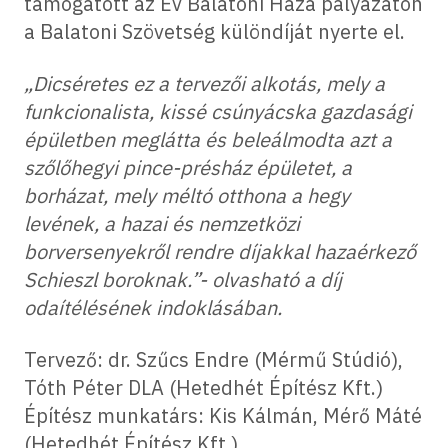
támogatott az Év Balatoni Háza pályázaton
a Balatoni Szövetség különdíját nyerte el.
„Dicséretes ez a tervezői alkotás, mely a
funkcionalista, kissé csúnyácska gazdasági
épületben meglátta és beleálmodta azt a
szőlőhegyi pince-présház épületet, a
borházat, mely méltó otthona a hegy
levének, a hazai és nemzetközi
borversenyekről rendre díjakkal hazaérkező
Schieszl boroknak.”- olvasható a díj
odaítélésének indoklásában.
Tervező: dr. Szűcs Endre (Mérmű Stúdió),
Tóth Péter DLA (Hetedhét Építész Kft.)
Építész munkatárs: Kis Kálmán, Mérő Máté
(Hetedhét Építész Kft.)