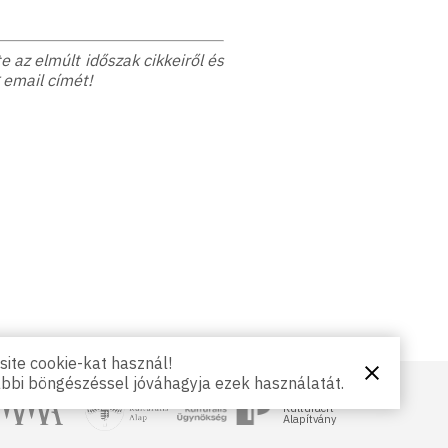
 az elmúlt időszak cikkeiről és
 email címét!
ite cookie-kat használ!
Bezárás
ábbi böngészéssel jóváhagyja ezek használatát.
NKA
Magyar
gyar Művészeti Akadémia
Petőfi Kulturális Ügynökség
Kultúráért
Alapítvány