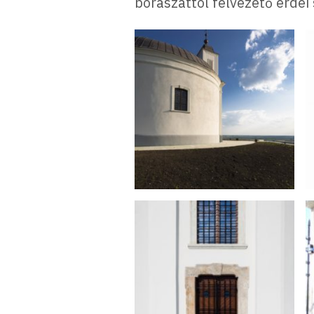
borászattól felvezető erdei