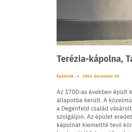
Terézia-kápolna, T
Épületek
•
2016. december 30.
Az 1700-as években épült k
állapotba került. A közelmú
a Degenfeld család vásárolta
szolgáljon. Az épület eredet
kápolnát kiemeltté tevő körí