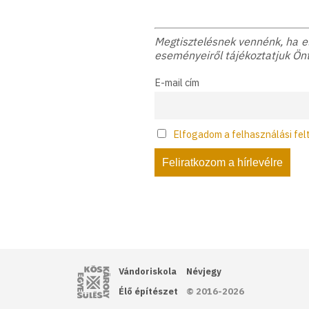
Megtisztelésnek vennénk, ha elf
eseményeiről tájékoztatjuk Önt
E-mail cím
Elfogadom a felhasználási fel
Kós Károly Egyesülés
Vándoriskola
Névjegy
Élő építészet
© 2016-2026