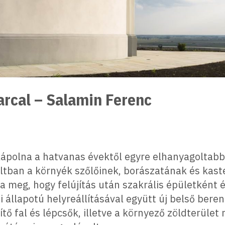
arcal – Salamin Ferenc
ápolna a hatvanas évektől egyre elhanyagoltabb
ltban a környék szőlőinek, borászatának és kast
 meg, hogy felújítás után szakrális épületként és
i állapotú helyreállításával együtt új belső bere
tő fal és lépcsők, illetve a környező zöldterület