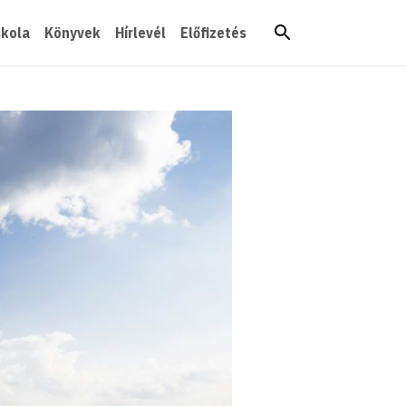
skola
Könyvek
Hírlevél
Előfizetés