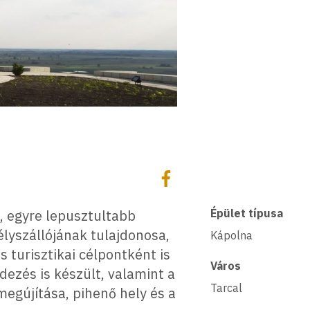
Megosztás
Megosztás Facebookon
, egyre lepusztultabb
Épület típusa
élyszállójának tulajdonosa,
Kápolna
 turisztikai célpontként is
Város
ndezés is készült, valamint a
Tarcal
 megújítása, pihenő hely és a