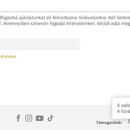
ogadná ajánlatunkat és feliratkozna hírlevelünkre. Két hetente
. Amennyiben szívesen fogadja hírleveleinket, kérjük adja meg
tételeket
A webs
A tov
Ma
Támogatóink: