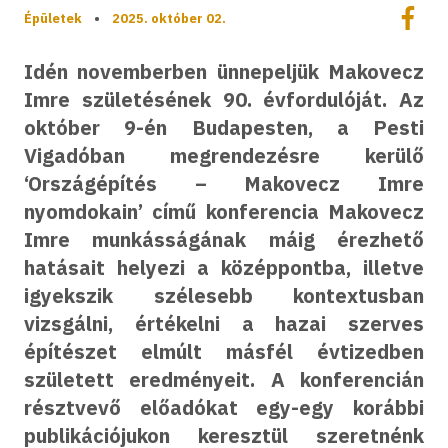
Megoszt
Épületek
•
2025. október 02.
Megos
Idén novemberben ünnepeljük Makovecz
Imre születésének 90. évfordulóját. Az
október 9-én Budapesten, a Pesti
Vigadóban megrendezésre kerülő
‘Országépítés – Makovecz Imre
nyomdokain’ című konferencia Makovecz
Imre munkásságának máig érezhető
hatásait helyezi a középpontba, illetve
igyekszik szélesebb kontextusban
vizsgálni, értékelni a hazai szerves
építészet elmúlt másfél évtizedben
született eredményeit. A konferencián
résztvevő előadókat egy-egy korábbi
publikációjukon keresztül szeretnénk