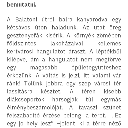
bemutatni.
A Balatoni útról balra kanyarodva egy
kétsávos úton haladunk. Az utat öreg
gesztenyefák kísérik. A környék zömében
földszintes lakóházaival kellemes
kertvárosi hangulatot áraszt. A léptékből
kilépve, ám a hangulatot nem megtörve
egy magasabb épületegyütteshez
érkezünk. A váltás is jelzi, itt valami vár
ránk! Tőlünk jobbra egy szép városi tér
lassításra késztet. A téren kisebb
diákcsoportok harsogják túl egymás
élménybeszámolóját. A tavaszi szünet
felszabadító érzése belengi a teret. „Ez
egy jó hely lesz” –jelenti ki a térre néző