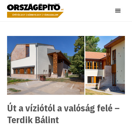
Ugrás a tartalomhoz
Országépítő
Menü
ÉPÍTÉSZET | KÖRNYEZET | TÁRSADALOM
Út a víziótól a valóság felé –
Terdik Bálint