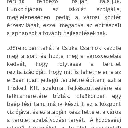
terünk rendezői balján találjuk.
Funkciójában az iskolát szolgálja,
megjelenésében pedig a városi köztér
érzésvilágát, ezzel megadva az építészeti
alaphangot a további fejlesztéseknek.
Időrendben tehát a Csuka Csarnok kezdte
meg a sort és hozta meg a városvezetés
kedvét, hogy folytassa a terület
revitalizációját. Hogy mit is lehetne erre az
erősen ipari jellegű területre építeni, azt a
Triskell Kft. szakmai felkészültségére és
lelkiismeretére bízták. Elsőkörben egy
beépítési tanulmány készült az alközpont
víziójával és ez alapján készítette el a város
a terület szabályozási tervét. A közösségi
jellegű funkciókat a terület északkeleti