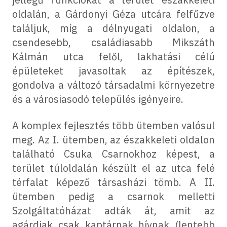
oldalán, a Gárdonyi Géza utcára felfűzve
találjuk, míg a délnyugati oldalon, a
csendesebb, családiasabb Mikszáth
Kálmán utca felől, lakhatási célú
épületeket javasoltak az építészek,
gondolva a változó társadalmi környezetre
és a városiasodó település igényeire.
A komplex fejlesztés több ütemben valósul
meg. Az I. ütemben, az északkeleti oldalon
található Csuka Csarnokhoz képest, a
terület túloldalán készült el az utca felé
térfalat képező társasházi tömb. A II.
ütemben pedig a csarnok melletti
Szolgáltatóházat adták át, amit az
agárdiak csak kaptárnak hívnak (lentebb