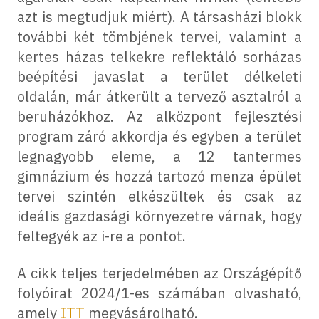
azt is megtudjuk miért). A társasházi blokk
további két tömbjének tervei, valamint a
kertes házas telkekre reflektáló sorházas
beépítési javaslat a terület délkeleti
oldalán, már átkerült a tervező asztalról a
beruházókhoz. Az alközpont fejlesztési
program záró akkordja és egyben a terület
legnagyobb eleme, a 12 tantermes
gimnázium és hozzá tartozó menza épület
tervei szintén elkészültek és csak az
ideális gazdasági környezetre várnak, hogy
feltegyék az i-re a pontot.
A cikk teljes terjedelmében az Országépítő
folyóirat 2024/1-es számában olvasható,
amely
ITT
megvásárolható.