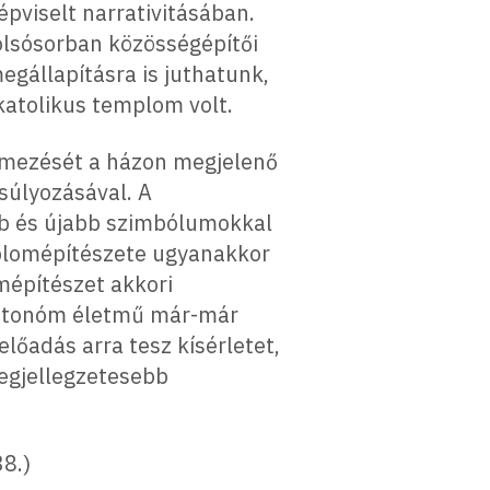
pviselt narrativitásában.
lsósorban közösségépítői
gállapításra is juthatunk,
katolikus templom volt.
mezését a házon megjelenő
úlyozásával. A
bb és újabb szimbólumokkal
lomépítészete ugyanakkor
omépítészet akkori
autonóm életmű már-már
őadás arra tesz kísérletet,
egjellegzetesebb
8.)