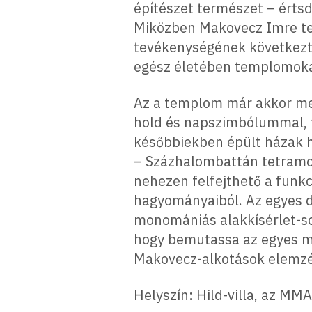
építészet természet – értsd
Miközben Makovecz Imre te
tevékenységének következté
egész életében templomokat 
Az a templom már akkor me
hold és napszimbólummal, 
későbbiekben épült házak 
– Százhalombattán tetram
nehezen felfejthető a funkc
hagyományaiból. Az egyes
monomániás alakkísérlet-so
hogy bemutassa az egyes mo
Makovecz-alkotások elemzé
Helyszín: Hild-villa, az M