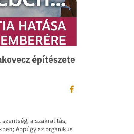
akovecz építészete
Megosztás
Megosztás Facebookon
szentség, a szakralitás,
ekben; éppúgy az organikus