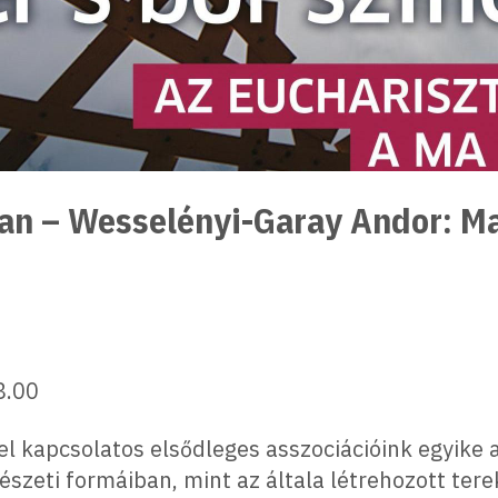
ában – Wesselényi-Garay Andor: M
8.00
 kapcsolatos elsődleges asszociációink egyike a 
észeti formáiban, mint az általa létrehozott ter