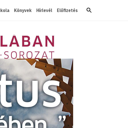
skola
Könyvek
Hírlevél
Előfizetés