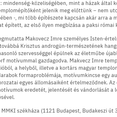
: mindenség-közeliségében, mint a házak által ké
mplomépítőként jelenik meg előttünk – nem uto
ben -, mi több építészete kapcsán akár arra a me
épített, az első ilyen megbízása a paksi római 
gmutatta Makovecz Imre személyes Isten-értel
továbbá Krisztus androgün-természetének hangs
hasonló szervességgel épülnek az életműbe úja
orf motívummal gazdagodva. Makvecz Imre temp
ióból, a helyből, illetve a kortárs magyar templ
 darabok formaproblémája, motívumkincse egy 
rozatai egyes állomásaiként értelmeződnek. Az el
tívumok eredetét, jelentését és vándorlását a l
sével.
MA MMKI székháza (1121 Budapest, Budakeszi út 3