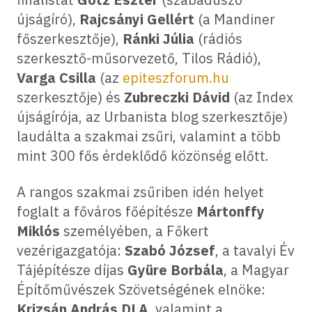
újságíró),
Rajcsányi Gellért
(a Mandiner
főszerkesztője),
Ránki Júlia
(rádiós
szerkesztő-műsorvezető, Tilos Rádió),
Varga Csilla
(az
epiteszforum.hu
szerkesztője) és
Zubreczki Dávid
(az Index
újságírója, az Urbanista blog szerkesztője)
laudálta a szakmai zsűri, valamint a több
mint 300 fős érdeklődő közönség előtt.
A rangos szakmai zsűriben idén helyet
foglalt a főváros főépítésze
Mártonffy
Miklós
személyében, a Főkert
vezérigazgatója:
Szabó József
, a tavalyi Év
Tájépítésze díjas
Gyüre Borbála
, a Magyar
Építőművészek Szövetségének elnöke:
Krizsán András DLA
, valamint a