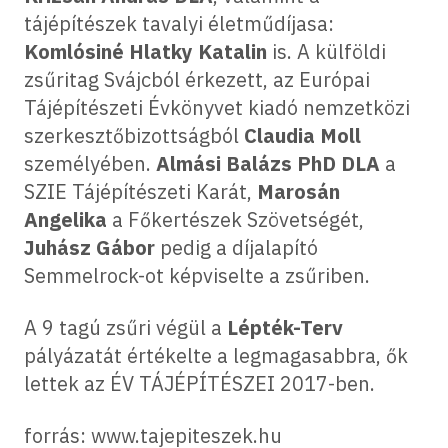
tájépítészek tavalyi életműdíjasa:
Komlósiné Hlatky Katalin
is. A külföldi
zsűritag Svájcból érkezett, az Európai
Tájépítészeti Évkönyvet kiadó nemzetközi
szerkesztőbizottságból
Claudia Moll
személyében.
Almási Balázs PhD DLA
a
SZIE Tájépítészeti Karát,
Marosán
Angelika
a Főkertészek Szövetségét,
Juhász Gábor
pedig a díjalapító
Semmelrock-ot képviselte a zsűriben.
A 9 tagú zsűri végül a
Lépték-Terv
pályázatát értékelte a legmagasabbra, ők
lettek az ÉV TÁJÉPÍTÉSZEI 2017-ben.
forrás: www.tajepiteszek.hu