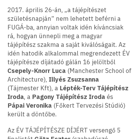
2017. április 26-án, „a tájépítészet
születésnapján” nem lehetett beférni a
FUGÁ-ba, annyian voltak idén kíváncsiak
rá, hogyan ünnepli meg a magyar
tájépítész szakma a saját kiválóságait. Az
idén hatodik alkalommal megrendezett ÉV
tájépítésze díjátadó gálán 16 jelöltből
Csepely-Knorr Luca
(Manchester School of
Architecture),
Illyés Zsuzsanna
(Tájmester Kft), a
Lépték-Terv Tájépítész
Iroda
, a
Pagony Tájépítész Iroda
és
Pápai Veronika
(Főkert Tervezési Stúdió)
került a döntőbe.
Az ÉV TÁJÉPÍTÉSZE DÍJÉRT versengő 5
finalistát
Götz Eszter
(szabadúszó