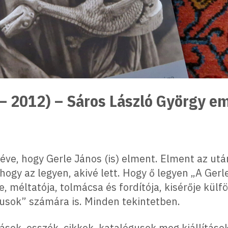
 – 2012) – Sáros László György e
éve, hogy Gerle János (is) elment. Elment az után
, hogy az legyen, akivé lett. Hogy ő legyen „A Ge
e, méltatója, tolmácsa és fordítója, kisérője külfö
kusok” számára is. Minden tekintetben.
sok, esszék, cikkek, katalógusok meg kiállításo