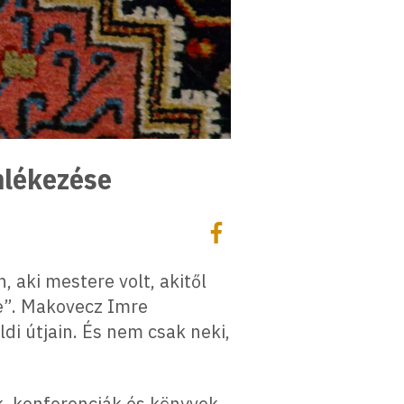
mlékezése
Megosztás
Megosztás Facebookon
, aki mestere volt, akitől
rle”. Makovecz Imre
ldi útjain. És nem csak neki,
k, konferenciák és könyvek,