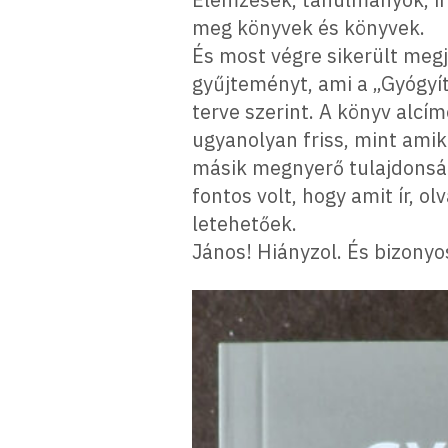
meg könyvek és könyvek.
És most végre sikerült megj
gyűjteményt, ami a „Gyógyí
terve szerint. A könyv alcí
ugyanolyan friss, mint ami
másik megnyerő tulajdonsága
fontos volt, hogy amit ír, 
letehetőek.
János! Hiányzol. És bizonyo