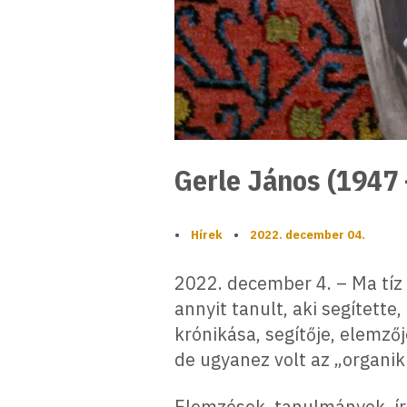
Gerle János (1947
•
Hírek
•
2022. december 04.
2022. december 4. – Ma tíz 
annyit tanult, aki segítette
krónikása, segítője, elemzőj
de ugyanez volt az „organi
Elemzések, tanulmányok, írá