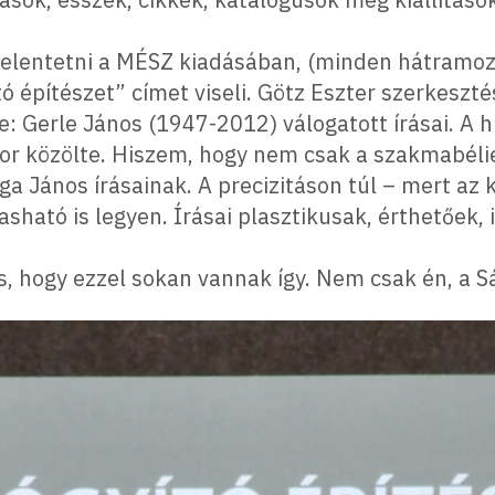
elentetni a MÉSZ kiadásában, (minden hátramozdí
tó építészet” címet viseli. Götz Eszter szerkesz
me: Gerle János (1947-2012) válogatott írásai. A
kor közölte. Hiszem, hogy nem csak a szakmabéli
 János írásainak. A precizitáson túl – mert az 
olvasható is legyen. Írásai plasztikusak, érthető
s, hogy ezzel sokan vannak így. Nem csak én, a S