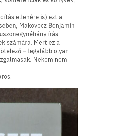
tás ellenére is) ezt a
tésében, Makovecz Benjamin
 huszonegynéhány írás
ek számára. Mert ez a
kötelező – legalább olyan
ek, izgalmasak. Nekem nem
áros.