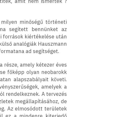
ítitek, amit nem ismertek ?
 milyen minőségű történeti
a segített bennünket az
 források kiértékelése után
a külső analógiák Hauszmann
 formatana ad segítséget.
a része, amely kétezer éves
ése főképp olyan neobarokk
atan alapszabályait követi.
vényszerűségek, amelyek a
l rendelkeznek. A tervezés
zletek megállapításához, de
g. Az elmosódott területek
ül ez a mindenre kiterjedő