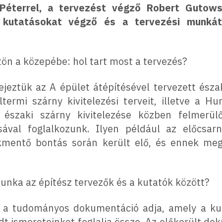
Péterrel, a tervezést végző Robert Gutowsk
a kutatásokat végző és a tervezési munká
ön a közepébe: hol tart most a tervezés?
ejeztük az A épület átépítésével tervezett észak
ltermi szárny kivitelezési terveit, illetve a H
z északi szárny kivitelezése közben felmerü
ásával foglalkozunk. Ilyen például az előcsar
kmentő bontás során került elő, és ennek meg
unka az építész tervezők és a kutatók között?
az a tudományos dokumentáció adja, amely a k
dt ismereteinket foglalja össze. Az előkerült 