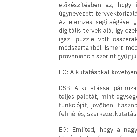
előkészítésben az, hogy 
úgynevezett tervvektorizál
Az elemzés segítségével „m
digitális tervek alá, így e
igazi puzzle volt összer
módszertanból ismert mód
proveniencia szerint gyűjtj
EG: A kutatásokat követően
DSB: A kutatással párhuza
teljes palotát, mint egysé
funkcióját, jövőbeni haszn
felmérés, szerkezetkutatás,
EG: Említed, hogy a nagy