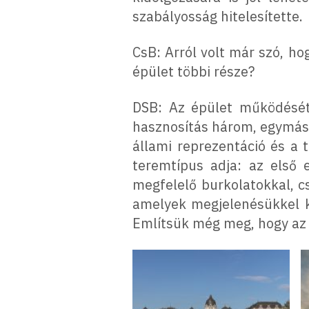
szabályosság hitelesítette.
CsB: Arról volt már szó, h
épület többi része?
DSB: Az épület működését 
hasznosítás három, egymást
állami reprezentáció és a
teremtípus adja: az első e
megfelelő burkolatokkal, cs
amelyek megjelenésükkel kö
Említsük még meg, hogy az 