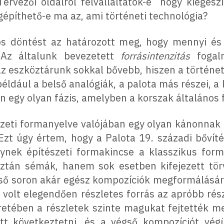
Tervezői oldalról felvállaltátok-e hogy kiegész
gépíthető-e ma az, ami történeti technológia?
s döntést az határozott meg, hogy mennyi és
. Az általunk bevezetett
forrásintenzitás
fogalm
z eszköztárunk sokkal bővebb, hiszen a történeti
például a belső analógiák, a palota más részei, 
n egy olyan fázis, amelyben a korszak általános
észeti formanyelve valójában egy olyan kánonnak 
zt úgy értem, hogy a Palota 19. századi bővít
lynek építészeti formakincse a klasszikus form
ztán sémák, hanem sok esetben kifejezett tör
ső soron akár egész kompozíciók megformálásáró
olt elegendően részletes forrás az apróbb rés
etében a részletek szinte magukat fejtették me
tett következtetni, és a végső kompozíciót vég