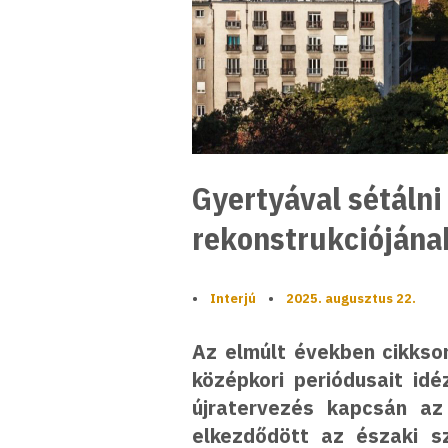
Gyertyával sétálni
rekonstrukciójána
•
Interjú
•
2025. augusztus 22.
Az elmúlt években cikksor
középkori periódusait idé
újratervezés kapcsán az
elkezdődött az északi sz