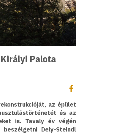
Királyi Palota
Megosztás
Megosztás Facebookon
ekonstrukcióját, az épület
 pusztulástörténetét és az
eket is. Tavaly év végén
 beszélgetni Dely-Steindl