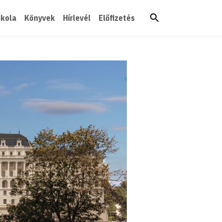
skola
Könyvek
Hírlevél
Előfizetés