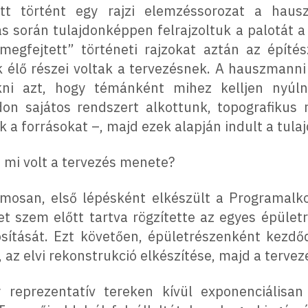
itt történt egy rajzi elemzéssorozat a haus
ás során tulajdonképpen felrajzoltuk a palotát a
egfejtett” történeti rajzokat aztán az építés
zek élő részei voltak a tervezésnek. A hauszmanni
akni azt, hogy témánként mihez kelljen nyúl
on sajátos rendszert alkottunk, topografikus
ük a forrásokat –, majd ezek alapján indult a tul
 mi volt a tervezés menete?
mosan, első lépésként elkészült a Programalk
get szem előtt tartva rögzítette az egyes épület
osítását. Ezt követően, épületrészenként kezd
 az elvi rekonstrukció elkészítése, majd a tervez
 reprezentatív tereken kívül exponenciálisan