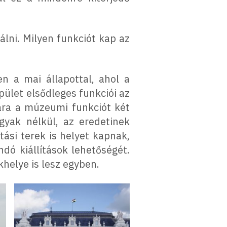
lni. Milyen funkciót kap az
n a mai állapottal, ahol a
ület elsődleges funkciói az
ára a múzeumi funkciót két
rgyak nélkül, az eredetinek
tási terek is helyet kapnak,
dó kiállítások lehetőségét.
helye is lesz egyben.