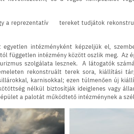
ogy a reprezentatív tereket tudjátok rekonstruá
egyetlen intézményként képzeljük el, szembe
ól független intézmény között oszlik meg. Az ép
 turizmus szolgálata lesznek. A látogatók szám
meleten rekonstruált terek sora, kiállítási tá
illárokkal, karnisokkal; ezen túlmenően új kiállí
töttség nélkül biztosítják ideiglenes vagy állan
épület a palotát működtető intézménynek a szék