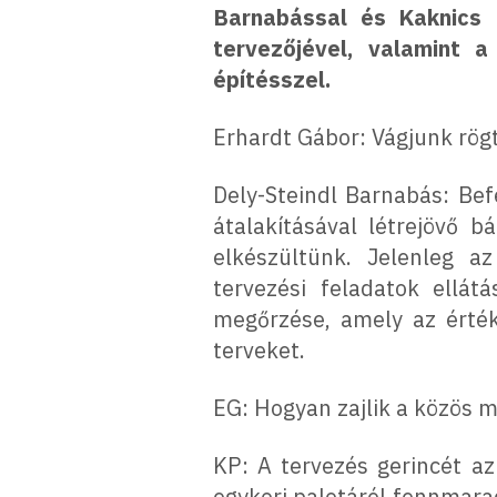
Barnabással és Kaknics 
tervezőjével, valamint 
építésszel.
Erhardt Gábor: Vágjunk rögt
Dely-Steindl Barnabás: Bef
átalakításával létrejövő bá
elkészültünk. Jelenleg a
tervezési feladatok ellát
megőrzése, amely az érté
terveket.
EG: Hogyan zajlik a közös m
KP: A tervezés gerincét 
egykori palotáról fennmara