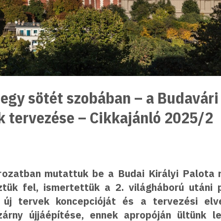
 egy sötét szobában – a Budavári 
k tervezése – Cikkajánló 2025/2
ozatban mutattuk be a Budai Királyi Palota r
ztük fel, ismertettük a 2. világháború utáni
 új tervek koncepcióját és a tervezési elv
árny újjáépítése, ennek apropóján ültünk le