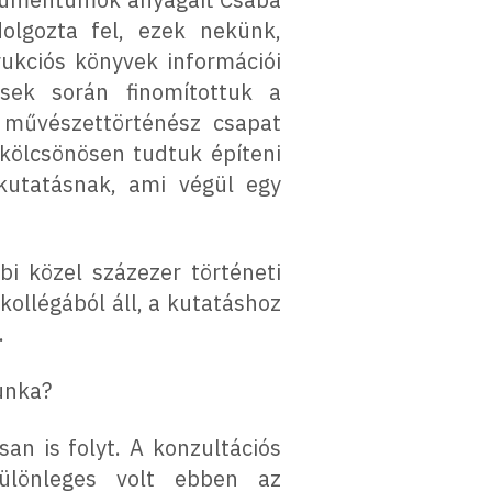
olgozta fel, ezek nekünk,
ukciós könyvek információi
ések során finomítottuk a
 művészettörténész csapat
 kölcsönösen tudtuk építeni
kutatásnak, ami végül egy
i közel százezer történeti
ollégából áll, a kutatáshoz
.
unka?
an is folyt. A konzultációs
Különleges volt ebben az