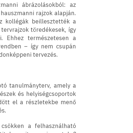
zmanni ábrázolásokból: az
 hauszmanni rajzok alapján.
z kollégák beillesztették a
 tervrajzok töredékesek, így
ni. Ehhez természetesen a
 rendben – így nem csupán
ajdonképpeni tervezés.
otó tanulmányterv, amely a
részek és helyiségcsoportok
ődött el a részletekbe menő
és.
 csökken a felhasználható