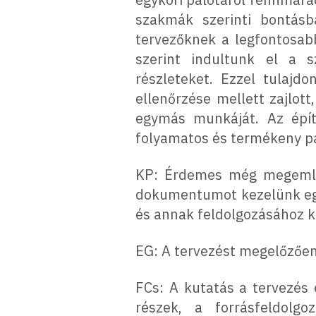
szakmák szerinti bontásb
tervezőknek a legfontosab
szerint indultunk el a s
részleteket. Ezzel tulaj
ellenőrzése mellett zajlot
egymás munkáját. Az épít
folyamatos és termékeny p
KP: Érdemes még megemlíte
dokumentumot kezelünk egy 
és annak feldolgozásához ka
EG: A tervezést megelőzően
FCs: A kutatás a tervezés 
részek, a forrásfeldolg