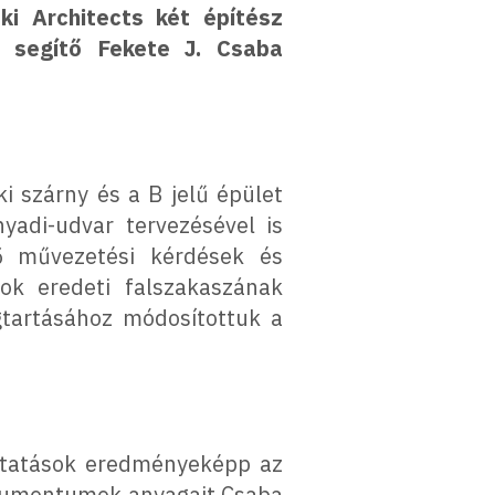
i Architects két építész
t segítő Fekete J. Csaba
i szárny és a B jelű épület
unyadi-udvar tervezésével is
lő művezetési kérdések és
nok eredeti falszakaszának
tartásához módosítottuk a
utatások eredményeképp az
dokumentumok anyagait Csaba