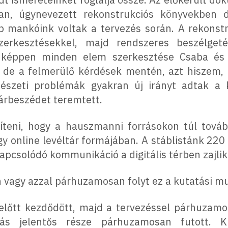
an, úgynevezett rekonstrukciós könyvekben d
b mankóink voltak a tervezés során. A rekonstr
zerkesztésekkel, majd rendszeres beszélget
donképpen minden elem szerkesztése Csaba és
t, de a felmerülő kérdések mentén, azt hiszem,
észeti problémák gyakran új irányt adtak a 
árbeszédet teremtett.
ni, hogy a hauszmanni forrásokon túl tovább
online levéltár formájában. A stáblistánk 220 k
pcsolódó kommunikáció a digitális térben zajlik
 vagy azzal párhuzamosan folyt ez a kutatási m
előtt kezdődött, majd a tervezéssel párhuzamos
ozás jelentős része párhuzamosan futott. 