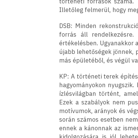
történeti források száma. 
Illetőleg felmerül, hogy me
DSB: Minden rekonstrukció
forrás áll rendelkezésre
értékelésben. Ugyanakkor a
újabb lehetőségek jönnek, 
más épületéből, és végül va
KP: A történeti terek épít
hagyományokon nyugszik. E
ízlésvilágban történt, ame
Ezek a szabályok nem pus
motívumok, arányok és vég
során számos esetben nem v
ennek a kánonnak az ismer
kidolgozására is jól lehe