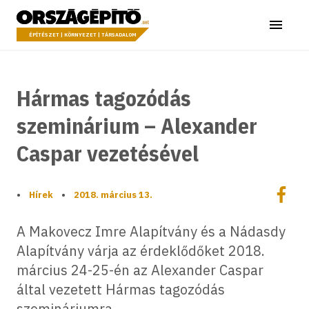
Ugrás a tartalomhoz
Országépítő
Menü
ÉPÍTÉSZET | KÖRNYEZET | TÁRSADALOM
Hármas tagozódás
szeminárium – Alexander
Caspar vezetésével
Megoszt
•
Hírek
•
2018. március 13.
Megos
A Makovecz Imre Alapítvány és a Nádasdy
Alapítvány várja az érdeklődőket 2018.
március 24-25-én az Alexander Caspar
által vezetett Hármas tagozódás
szemináriumra.