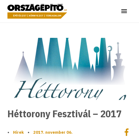
Ugrás a tartalomhoz
Országépítő
Menü
ÉPÍTÉSZET | KÖRNYEZET | TÁRSADALOM
Héttorony Fesztivál – 2017
Megoszt
•
Hírek
•
2017. november 06.
Megos