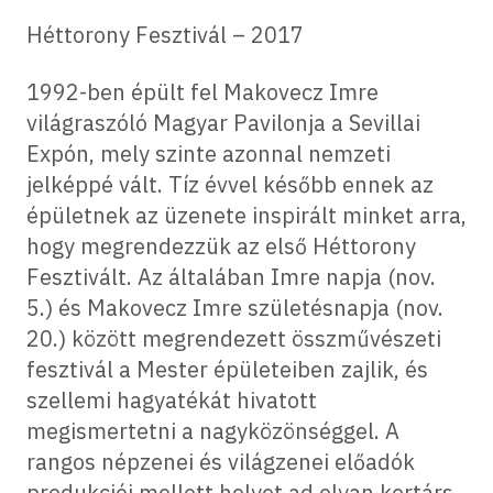
Héttorony Fesztivál – 2017
1992-ben épült fel Makovecz Imre
világraszóló Magyar Pavilonja a Sevillai
Expón, mely szinte azonnal nemzeti
jelképpé vált. Tíz évvel később ennek az
épületnek az üzenete inspirált minket arra,
hogy megrendezzük az első Héttorony
Fesztivált. Az általában Imre napja (nov.
5.) és Makovecz Imre születésnapja (nov.
20.) között megrendezett összművészeti
fesztivál a Mester épületeiben zajlik, és
szellemi hagyatékát hivatott
megismertetni a nagyközönséggel. A
rangos népzenei és világzenei előadók
produkciói mellett helyet ad olyan kortárs