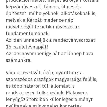
képzőművészeti, táncos, filmes és
építészeti műhelyeknek, alkotásoknak is,
melyek a Kárpát-medence népi
műveltségét tekintik művészetük
fundamentumának.
Az idén ünnepeljük a rendezvénysorozat
15. születésnapját!
Az idei november így hát az Ünnep hava
számunkra.
Vándorfesztivál lévén, nyitottunk a
szomszédos országok magyarsága felé is,
és több határon túli állomást is
rendszeresen felkeresünk. Makovecz
lenyűgöző tereiben különleges élményt
nyújtanak a színvonalas koncertek.