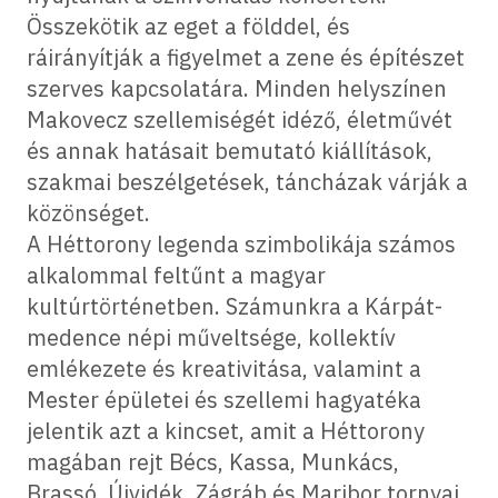
Összekötik az eget a földdel, és
ráirányítják a figyelmet a zene és építészet
szerves kapcsolatára. Minden helyszínen
Makovecz szellemiségét idéző, életművét
és annak hatásait bemutató kiállítások,
szakmai beszélgetések, táncházak várják a
közönséget.
A Héttorony legenda szimbolikája számos
alkalommal feltűnt a magyar
kultúrtörténetben. Számunkra a Kárpát-
medence népi műveltsége, kollektív
emlékezete és kreativitása, valamint a
Mester épületei és szellemi hagyatéka
jelentik azt a kincset, amit a Héttorony
magában rejt Bécs, Kassa, Munkács,
Brassó, Újvidék, Zágráb és Maribor tornyai