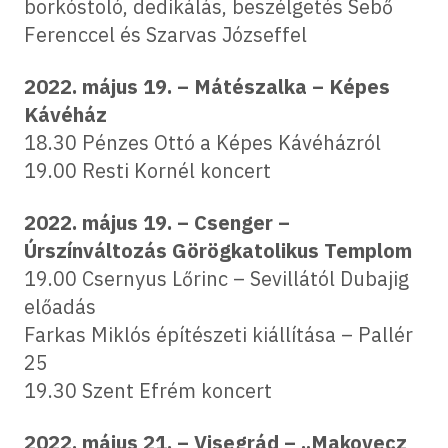
borkóstoló, dedikálás, beszélgetés Sebő
Ferenccel és Szarvas Józseffel
2022. május 19. – Mátészalka – Képes
Kávéház
18.30 Pénzes Ottó a Képes Kávéházról
19.00 Resti Kornél koncert
2022. május 19. – Csenger –
Úrszínváltozás Görögkatolikus Templom
19.00 Csernyus Lőrinc – Sevillától Dubajig
előadás
Farkas Miklós építészeti kiállítása – Pallér
25
19.30 Szent Efrém koncert
2022. május 21. – Visegrád – „Makovecz