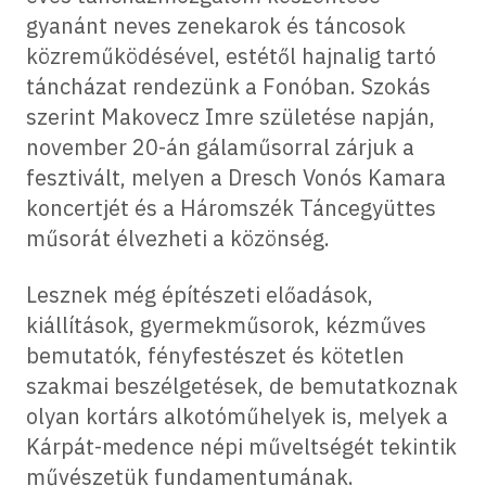
gyanánt neves zenekarok és táncosok
közreműködésével, estétől hajnalig tartó
táncházat rendezünk a Fonóban. Szokás
szerint Makovecz Imre születése napján,
november 20-án gálaműsorral zárjuk a
fesztivált, melyen a Dresch Vonós Kamara
koncertjét és a Háromszék Táncegyüttes
műsorát élvezheti a közönség.
Lesznek még építészeti előadások,
kiállítások, gyermekműsorok, kézműves
bemutatók, fényfestészet és kötetlen
szakmai beszélgetések, de bemutatkoznak
olyan kortárs alkotóműhelyek is, melyek a
Kárpát-medence népi műveltségét tekintik
művészetük fundamentumának.