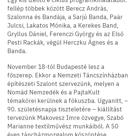
fellép többek között Berecz András,
Szalonna és Bandája, a Sarjú Banda, Paár
Julcsi, Lakatos Mónika, a Kerekes Band,
Gryllus Dániel, Ferenczi György és az Első
Pesti Rackák, végül Herczku Ágnes és a
Banda.
November 18-tól Budapesté lesz a
főszerep. Ekkor a Nemzeti Táncszínházban
építészeti Szalont szervezünk, melyen a
Nomád Nemzedék és a PajtaKult
témakörei kerülnek a fókuszba. Ugyanitt, –
90. születésnapja tiszteletére – kiállítást
tervezünk Makovesz Imre özvegye, Szabó
Marianne textilművész munkáiból. A 50
éves táncházmozgalom köszöntése