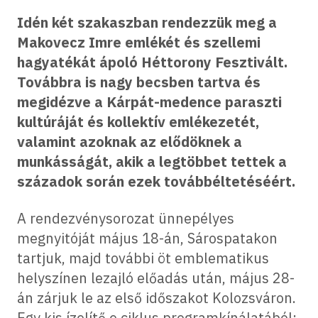
Idén két szakaszban rendezzük meg a
Makovecz Imre emlékét és szellemi
hagyatékát ápoló Héttorony Fesztivált.
Továbbra is nagy becsben tartva és
megidézve a Kárpát-medence paraszti
kultúráját és kollektív emlékezetét,
valamint azoknak az elődöknek a
munkásságát, akik a legtöbbet tettek a
századok során ezek továbbéltetéséért.
A rendezvénysorozat ünnepélyes
megnyitóját május 18-án, Sárospatakon
tartjuk, majd további öt emblematikus
helyszínen lezajló előadás után, május 28-
án zárjuk le az első időszakot Kolozsváron.
Egy kis ízelítő e ciklus programkínálatából: