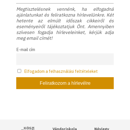
Megtisztelésnek vennénk, ha elfogadná
ajánlatunkat és feliratkozna hírlevelünkre. Két
hetente az elmúlt időszak cikkeiről és
eseményeiről tájékoztatjuk Önt. Amennyiben
szívesen fogadja hírleveleinket, kérjük adja
meg email címét!
E-mail cím
Elfogadom a felhasználási feltételeket
Kós Károly Egyesülés
Vándoriskola
Névjegy