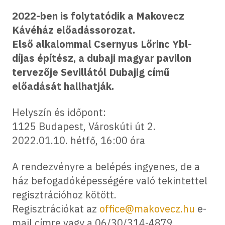
2022-ben is folytatódik a Makovecz
Kávéház előadássorozat.
Első alkalommal Csernyus Lőrinc Ybl-
díjas építész, a dubaji magyar pavilon
tervezője Sevillától Dubajig című
előadását hallhatják.
Helyszín és időpont:
1125 Budapest, Városkúti út 2.
2022.01.10. hétfő, 16:00 óra
A rendezvényre a belépés ingyenes, de a
ház befogadóképességére való tekintettel
regisztrációhoz kötött.
Regisztrációkat az
office@makovecz.hu
e-
mail címre vagy a 06/30/314-4879