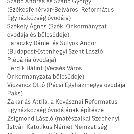
Szabó András és Szabó György
(Székesfehérvár-Belvárosi Református
Egyházközség óvodája)
Székely Ágnes (Széki Önkormányzat
óvodája és bölcsődéje)
Taraczky Dániel és Sulyok Andor
(Budapest-Istenhegyi Szent László
Plébánia óvodája)
Terdik Bálint (Vecsés Város
Önkormányzata bölcsődéje)
Viczencz Ottó (Pécsi Egyházmegye óvodája,
Paks)
Zakariás Attila, a Kovásznai Református
Egyházközség óvodájának építésze
Zsigmond László (mátészalkai Széchenyi
István Katolikus Német Nemzetiségi