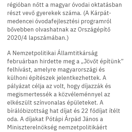
régióban nőtt a magyar óvodai oktatásban
részt vevő gyerekek száma. (A Kárpát-
medencei óvodafejlesztési programról
bővebben olvashatnak az Országépítő
2020/4 lapszámában.)
A Nemzetpolitikai Államtitkárság
februárban hirdette meg a „Jövőt építünk”
felhívást, amelyre magyarországi és
külhoni építészek jelentkezhettek. A
pályázat célja az volt, hogy díjazzák és
megismertessék a közvéleménnyel az
elkészült színvonalas épületeket. A
bírálóbizottság hat díjat és 22 fődíjat ítélt
oda. A díjakat Pótápi Árpád János a
Miniszterelnökség nemzetpolitikáért