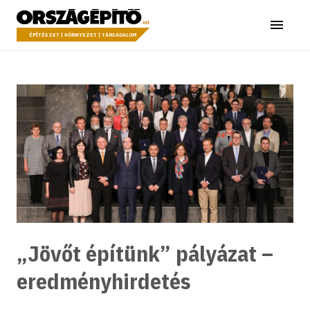
Ugrás a tartalomhoz
Országépítő
Menü
ÉPÍTÉSZET | KÖRNYEZET | TÁRSADALOM
„Jövőt építünk” pályázat –
eredményhirdetés