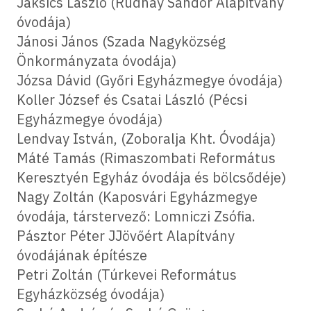
Jaksics László (Rudnay Sándor Alapítvány
óvodája)
Jánosi János (Szada Nagyközség
Önkormányzata óvodája)
Józsa Dávid (Győri Egyházmegye óvodája)
Koller József és Csatai László (Pécsi
Egyházmegye óvodája)
Lendvay István, (Zoboralja Kht. Óvodája)
Máté Tamás (Rimaszombati Református
Keresztyén Egyház óvodája és bölcsődéje)
Nagy Zoltán (Kaposvári Egyházmegye
óvodája, társtervező: Lomniczi Zsófia.
Pásztor Péter JJövőért Alapítvány
óvodájának építésze
Petri Zoltán (Túrkevei Református
Egyházközség óvodája)