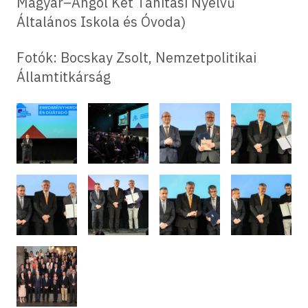
Magyar–Angol Két Tanítási Nyelvű
Általános Iskola és Óvoda)
Fotók: Bocskay Zsolt, Nemzetpolitikai
Államtitkárság