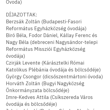
Óvoda)
DÍJAZOTTAK:
Berzsák Zoltán (Budapesti-Fasori
Református Egyházközség óvodája)
Biró Béla, Fodor Dániel, Kállay Ferenc és
Nagy Béla (debreceni Nagysándor-telepi
Református Missziói Egyházközség
óvodája)
Czirják Levente (Kárásztelki Római
Katolikus Plébánia óvodája és bölcsődéje)
György Csongor (dicsőszentmártoni óvoda)
Horváth Zoltán (Bugyi Nagyközség
Önkormányzata bölcsődéje)
Imre-Kedves Attila (Csíkszereda Város
óvodája és bölcsődéje)