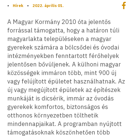
Megoszt
•
Hírek
•
2022. április 01.
Megos
A Magyar Kormány 2010 óta jelentős
forrással támogatta, hogy a határon túli
magyarlakta településeken a magyar
gyerekek számára a bölcsődei és óvodai
intézményekben fenntartott férőhelyek
jelentősen bővüljenek. A külhoni magyar
közösségek immáron több, mint 900 új
vagy felújított épületet használhatnak. Az
új vagy megújított épületek az építészek
munkáját is dicsérik, immár az óvodás
gyerekek komfortos, biztonságos és
otthonos környezetben tölthetik
mindennapjaikat. A programban nyújtott
támogatásoknak köszönhetően több