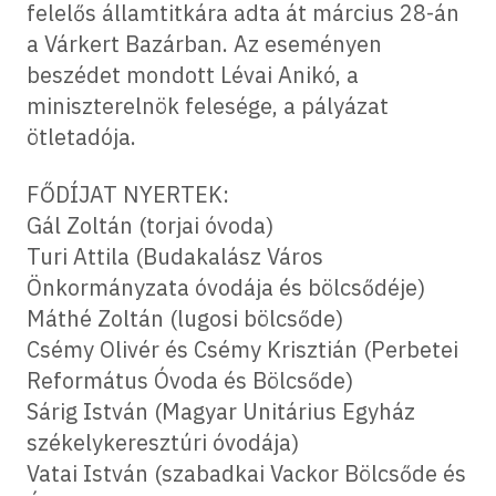
felelős államtitkára adta át március 28-án
a Várkert Bazárban. Az eseményen
beszédet mondott Lévai Anikó, a
miniszterelnök felesége, a pályázat
ötletadója.
FŐDÍJAT NYERTEK:
Gál Zoltán (torjai óvoda)
Turi Attila (Budakalász Város
Önkormányzata óvodája és bölcsődéje)
Máthé Zoltán (lugosi bölcsőde)
Csémy Olivér és Csémy Krisztián (Perbetei
Református Óvoda és Bölcsőde)
Sárig István (Magyar Unitárius Egyház
székelykeresztúri óvodája)
Vatai István (szabadkai Vackor Bölcsőde és