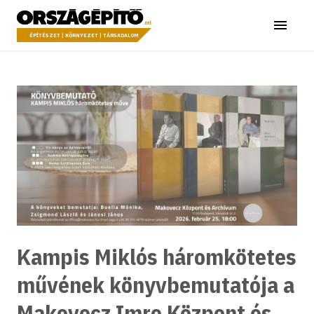
Ugrás a tartalomhoz
Országépítő
Menü
ÉPÍTÉSZET | KÖRNYEZET | TÁRSADALOM
Kampis Miklós háromkötetes
művének könyvbemutatója a
Makovecz Imre Központ és