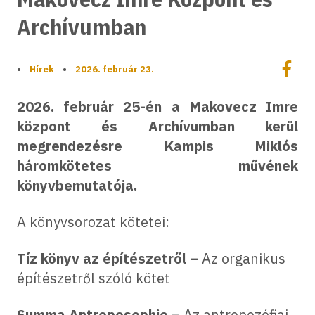
Archívumban
Megoszt
•
Hírek
•
2026. február 23.
Megos
2026. február 25-én a Makovecz Imre
központ és Archívumban kerül
megrendezésre Kampis Miklós
háromkötetes művének
könyvbemutatója.
A könyvsorozat kötetei:
Tíz könyv az építészetről –
Az organikus
építészetről szóló kötet
Summa Antroposophie –
Az antropozófiai