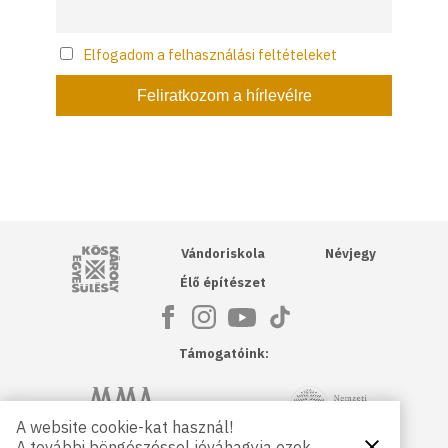
Elfogadom a felhasználási feltételeket
Kós Károly Egyesülés
Vándoriskola
Névjegy
Élő építészet
Támogatóink:
NKA
Magyar Művészeti Akadémia
A website cookie-kat használ!
A további böngészéssel jóváhagyja ezek