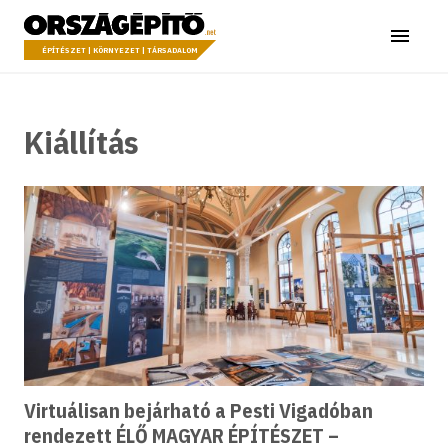
Ugrás a tartalomhoz
Országépítő
Menü
ÉPÍTÉSZET | KÖRNYEZET | TÁRSADALOM
Kiállítás
Virtuálisan bejárható a Pesti Vigadóban
rendezett ÉLŐ MAGYAR ÉPÍTÉSZET –