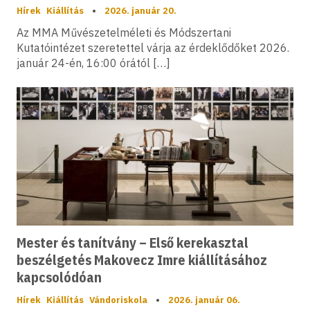
Hírek
Kiállítás
•
2026. január 20.
Az MMA Művészetelméleti és Módszertani
Kutatóintézet szeretettel várja az érdeklődőket 2026.
január 24-én, 16:00 órától […]
Mester és tanítvány – Első kerekasztal
beszélgetés Makovecz Imre kiállításához
kapcsolódóan
Hírek
Kiállítás
Vándoriskola
•
2026. január 06.