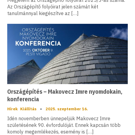
Megjelent az Országépítő folyóirat 2025/3-as száma.
Az Országépítő folyóirat jelen számát két
tanulmánnyal kiegészítve az […]
Országépítés – Makovecz Imre nyomdokain,
konferencia
Hírek
Kiállítás
•
2025. szeptember 16.
Idén novemberben ünnepeljük Makovecz Imre
születésének 90. évfordulóját. Ennek kapcsán több
komoly megemlékezés, esemény is […]