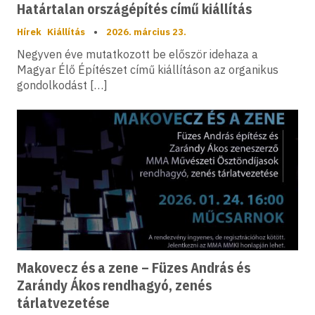
Határtalan országépítés című kiállítás
Hírek
Kiállítás
•
2026. március 23.
Negyven éve mutatkozott be először idehaza a
Magyar Élő Építészet című kiállításon az organikus
gondolkodást […]
Makovecz és a zene – Füzes András és
Zarándy Ákos rendhagyó, zenés
tárlatvezetése