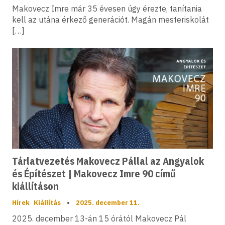
Makovecz Imre már 35 évesen úgy érezte, tanítania
kell az utána érkező generációt. Magán mesteriskolát
[…]
Tárlatvezetés Makovecz Pállal az Angyalok
és Építészet | Makovecz Imre 90 című
kiállításon
Hírek
Kiállítás
•
2025. december 11.
2025. december 13-án 15 órától Makovecz Pál