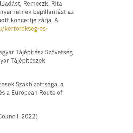
lőadást, Remeczki Rita
e nyerhetnek bepillantást az
ott koncertje zárja. A
u/kertorokseg-es-
agyar Tájépítész Szövetség
gyar Tájépítészek
esek Szakbizottsága, a
 és a European Route of
Council, 2022)