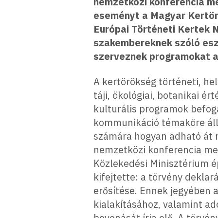
nemzetközi konferencia me
eseményt a Magyar Kertörö
Európai Történeti Kertek
szakembereknek szóló esz
szerveznek programokat a 
A kertörökség történeti, he
táji, ökológiai, botanikai ér
kulturális programok befog
kommunikáció témaköre áll,
számára hogyan adható át m
nemzetközi konferencia megn
Közlekedési Minisztérium ép
kifejtette: a törvény deklar
erősítése. Ennek jegyében 
kialakításához, valamint ado
bevonását írja elő. A törvén