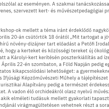
felszólal az eseményen. A szakmai tanácskozás
enes, szervezett kert- és művészetpedagógiai p
kshop-ok mellett a téma iránt érdeklődő nagyk
ilis 20-án csütörtök 18 órától „Mit tartogat a j
hírű növény-dizájner tart előadást a Petőfi Iro
vé, hogy a kerteket és közösségi tereket új ökoló
att a Károlyi-kert kerítésén poszterkiállítás ad í
l. Április 22-én szombaton, a Föld Napján pedig e
ozatos kikapcsolódási lehetőséget: a gyermekekn
 Ifjúsági Képzőművészeti Műhely a tájépítészet 
urisztikai Alapítvány pedig a természet érdekes
. A vadon élő orchideákról olasz nyelvű művészet
akik elméleti tudásuk mellett gyakorlati tapaszta
ndjánál virágmagültetésen vehetnek részt a sora