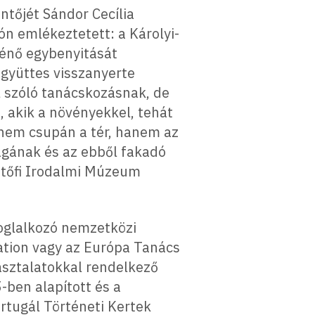
ntőjét Sándor Cecília
ón emlékeztetett: a Károlyi-
rténő egybenyitását
együttes visszanyerte
l szóló tanácskozásnak, de
, akik a növényekkel, tehát
t nem csupán a tér, hanem az
ságának és az ebből fakadó
 Petőfi Irodalmi Múzeum
oglalkozó nemzetközi
sation vagy az Európa Tanács
asztalatokkal rendelkező
-ben alapított és a
ortugál Történeti Kertek