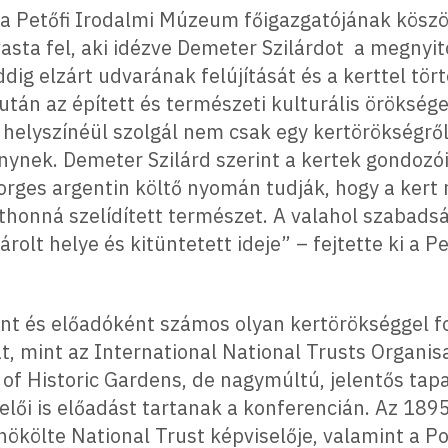
da Petőfi Irodalmi Múzeum főigazgatójának köszö
asta fel, aki idézve Demeter Szilárdot a megnyit
dig elzárt udvarának felújítását és a kerttel tö
tán az épített és természeti kulturális örökség
 helyszínéül szolgál nem csak egy kertörökségrő
ynek. Demeter Szilárd szerint a kertek gondozói
Borges argentin költő nyomán tudják, hogy a ker
otthonná szelídített természet. A valahol szabad
árolt helye és kitüntetett ideje” – fejtette ki a
nt és előadóként számos olyan kertörökséggel f
t, mint az International National Trusts Organi
of Historic Gardens, de nagymúltú, jelentős tap
lői is előadást tartanak a konferencián. Az 1895
nökölte National Trust képviselője, valamint a P