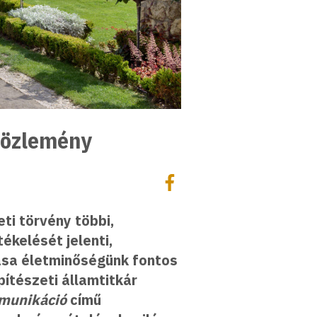
közlemény
Megosztás
Megosztás Facebookon
ti törvény többi,
ékelését jelenti,
ása életminőségünk fontos
pítészeti államtitkár
munikáció
című