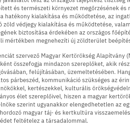
épített és természeti környezet megőrzésének és 
ra hatékony kialakítása és működtetése, az ingat
zöld védjegy kialakítása és működtetése, valami
gének biztosítása érdekében az országos főépíté
li mértékben megnehezíti új zöldterület beépíté
enciát szervező Magyar Kertörökség Alapítvány 
ként összefogja mindazon szereplőket, akik részt
góvásában, felújításában, üzemeltetésében. Hang
os párbeszéd, kommunikáció szükséges az érint
rnökökkel, kertészekkel, kulturális örökségvéde
nyos élet szereplőivel, hiszen a magyar kertör
lnöke szerint ugyanakkor elengedhetetlen az egy
hordozó magyar táj- és kertkultúra visszaemelé
édet feltételez a társadalommal.