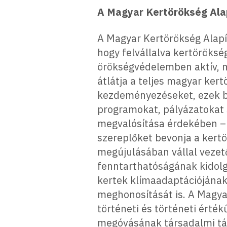
A Magyar Kertörökség Alap
A Magyar Kertörökség Alapít
hogy felvállalva kertöröksé
örökségvédelemben aktív, 
átlátja a teljes magyar ker
kezdeményezéseket, ezek bo
programokat, pályázatokat
megvalósítása érdekében – 
szereplőket bevonja a ker
megújulásában vállal vezet
fenntarthatóságának kidolg
kertek klímaadaptációjának
meghonosítását is. A Magyar
történeti és történeti érté
megóvásának társadalmi tá