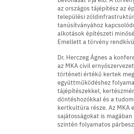
az országos tájépítész az 
települési zöldinfrastruktú
tanúsítványához kapcsolódó 
alkotások építészeti minősé
Emellett a törvény rendkívü
Dr. Herczeg Ágnes a konfer
az MKA civil ernyőszervezet
történeti értékű kertek me
együttműködéshez folyamat
tájépítészekkel, kertészmé
döntéshozókkal és a tudomá
kertkultúra része. Az MKA e
sajátosságokat is magában 
szintén folyamatos párbesz