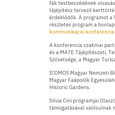
fák testbeszédének olvasás
tájépítész tervező kerttört
érdeklődők. A programot a V
részletes program a honlap
kommunikacio-konferencia
A konferencia szakmai part
és a MATE Tájépítészeti, Te
Szövetsége, a Magyar Turis
ICOMOS Magyar Nemzeti Bizo
Magyar Faápolók Egyesülete
Historic Gardens.
Silvia Cini programjai Olasz
támogatásával valósulnak 