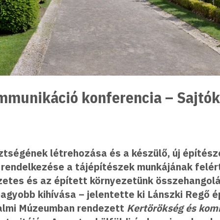
mmunikáció konferencia – Sajtó
ztségének létrehozása és a készülő, új építésze
 rendelkezése a tájépítészek munkájának felért
zetes és az épített környezetünk összehangol
agyobb kihívása – jelentette ki Lánszki Regő é
dalmi Múzeumban rendezett
Kertörökség és kom