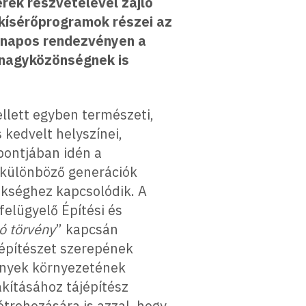
rek részvételével zajló
 kísérőprogramok részei az
mnapos rendezvényen a
 nagyközönségnek is
ellett egyben természeti,
s kedvelt helyszínei,
pontjában idén a
a különböző generációk
ökséghez kapcsolódik. A
felügyelő Építési és
ó törvény
” kapcsán
ájépítészet szerepének
ények környezetének
akításához tájépítész
létrehozására is azzal, hogy