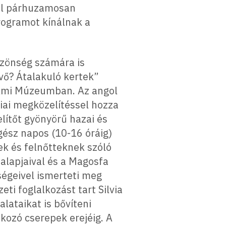
sal párhuzamosan
rogramot kínálnak a
özönség számára is
övő? Átalakuló kertek”
dalmi Múzeumban. Az angol
giai megközelítéssel hozza
zelítőt gyönyörű hazai és
gész napos (10-16 óráig)
ek és felnőtteknek szóló
alapjaival és a Magosfa
ségeivel ismerteti meg
i foglalkozást tart Silvia
lataikat is bővíteni
kozó cserepek erejéig. A