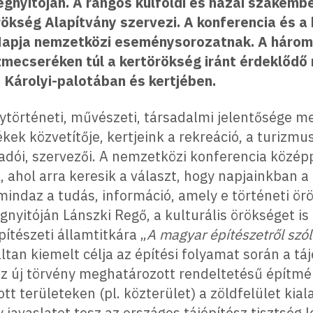
gnyitóján. A rangos külföldi és hazai szakembe
kség Alapítvány szervezi. A konferencia és a
 Napja nemzetközi eseménysorozatnak. A háro
mecseréken túl a kertörökség iránt érdeklődő
Károlyi-palotában és kertjében.
lytörténeti, művészeti, társadalmi jelentősége m
tékek közvetítője, kertjeink a rekreáció, a turizmu
adói, szervezői. A nemzetközi konferencia közép
 ahol arra keresik a választ, hogy napjainkban 
indaz a tudás, információ, amely e történeti ör
yitóján Lánszki Regő, a kulturális örökséget is 
ítészeti államtitkára „
A magyar építészetről szól
áltan kiemelt célja az építési folyamat során a t
az új törvény meghatározott rendeltetésű építm
tt területeken (pl. közterület) a zöldfelület kial
y javaslatot tesz az országos tájépítész tisztség 