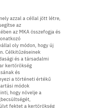
y azzal a céllal jött létre,
segítse az
kében az MKA összefogja és
 vonatkozó
llal oly módon, hogy új
. Célkitűzéseinek
asági és a társadalmi
ar kertörökség
ásának és
ezi a történeti értékű
tartási módok
nti, hogy növelje a
gbecsültségét,
yt fektet a kertörökség