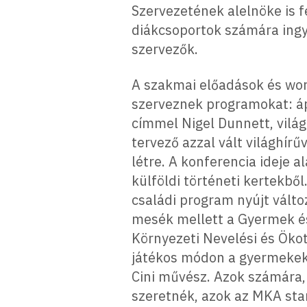
Szervezetének alelnöke is 
diákcsoportok számára ingy
szervezők.
A szakmai előadások és wor
szerveznek programokat: ápr
címmel Nigel Dunnett, világ
tervező azzal vált világhírű
létre. A konferencia ideje al
külföldi történeti kertekbő
családi program nyújt vált
mesék mellett a Gyermek és
Környezeti Nevelési és Ökot
játékos módon a gyermekeket
Cini művész. Azok számára, 
szeretnék, azok az MKA sta