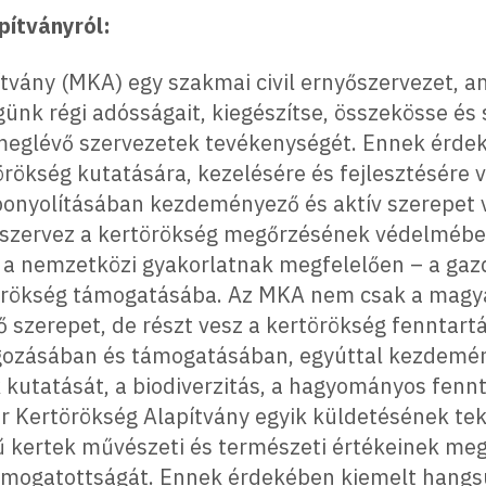
ítványról:
vány (MKA) egy szakmai civil ernyőszervezet, amel
günk régi adósságait, kiegészítse, összekösse és 
meglévő szervezetek tevékenységét. Ennek érde
törökség kutatására, kezelésére és fejlesztésére
nyolításában kezdeményező és aktív szerepet vá
 szervez a kertörökség megőrzésének védelmében
a nemzetközi gyakorlatnak megfelelően – a gazd
törökség támogatásába. Az MKA nem csak a magy
ő szerepet, de részt vesz a kertörökség fenntart
ozásában és támogatásában, egyúttal kezdemény
 kutatását, a biodiverzitás, a hagyományos fenn
 Kertörökség Alapítvány egyik küldetésének teki
kű kertek művészeti és természeti értékeinek me
mogatottságát. Ennek érdekében kiemelt hangsúl