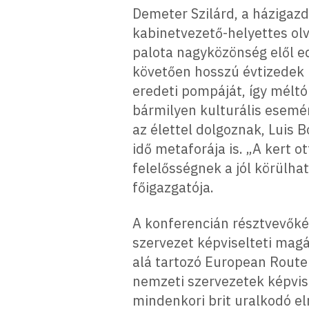
Demeter Szilárd, a házigaz
kabinetvezető-helyettes olv
palota nagyközönség elől ed
követően hosszú évtizedek u
eredeti pompáját, így méltó
bármilyen kulturális esemén
az élettel dolgoznak, Luis 
idő metaforája is. „A kert 
felelősségnek a jól körülhat
főigazgatója.
A konferencián résztvevőké
szervezet képviselteti magá
alá tartozó European Route 
nemzeti szervezetek képvise
mindenkori brit uralkodó el