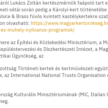
áról Lukács Zoltán kertészmérnök faápoló tart e
éneti sétái során pedig a Károlyi-kert történetéb
oice & Brass fúvós kvintett kastélykertekre szab
on olvasható:
https://www.magyarkertorokseg.h
-es-muhely-nyilvanos-programok/
nere az Építési és Közlekedési Minisztérium, a M
lepüléstervezési és Díszkertészeti Intézet, a Ma
ztikai Ügynökség, az
ttság Történeti kertek és kertművészeti együtt
, az International National Trusts Organisation
ország Kulturális Minisztériumának (MiC, Italian 
meg.