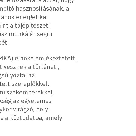
méltó hasznosításának, a
lanok energetikai
nt a tájépítészeti
sz munkáját segíti.
sét.
(MKA) elnöke emlékeztetett,
 vesznek a történeti,
súlyozta, az
ett szereplőkkel:
lmi szakemberekkel,
ökség az egyetemes
kor virágzó, helyi
se a köztudatba, amely