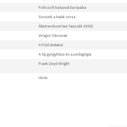
Foltozott batyuval Európába
Sorsunk a halak sorsa
Állatrendszertani Tanszék XXXII.
Virágot Oikosnak
A Föld átalakul
A táj gyógyítása és a pedagógia
Frank Lloyd Wright
Hírek