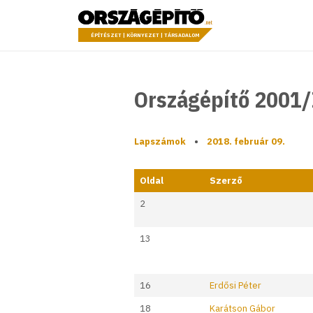
Ugrás a tartalomhoz
Országépítő
ÉPÍTÉSZET | KÖRNYEZET | TÁRSADALOM
Országépítő 2001/
Lapszámok
•
2018. február 09.
Oldal
Szerző
2
13
16
Erdősi Péter
18
Karátson Gábor