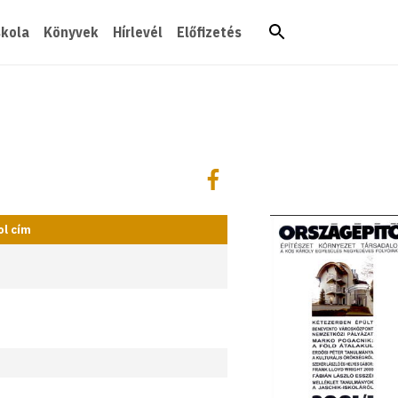
skola
Könyvek
Hírlevél
Előfizetés
Megosztás
Megosztás Facebookon
l cím