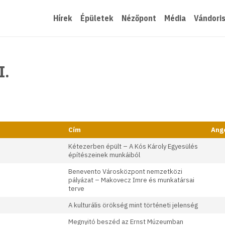
Hírek
Épületek
Nézőpont
Média
Vándori
I.
Cím
Ango
Kétezerben épült – A Kós Károly Egyesülés
építészeinek munkáiból
Benevento Városközpont nemzetközi
pályázat – Makovecz Imre és munkatársai
terve
A kulturális örökség mint történeti jelenség
Megnyitó beszéd az Ernst Múzeumban