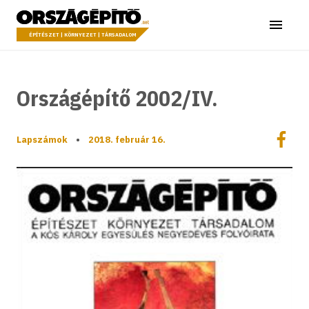
Ugrás a tartalomhoz
Országépítő
Menü
ÉPÍTÉSZET | KÖRNYEZET | TÁRSADALOM
Országépítő 2002/IV.
Megoszt
Lapszámok
•
2018. február 16.
Megos