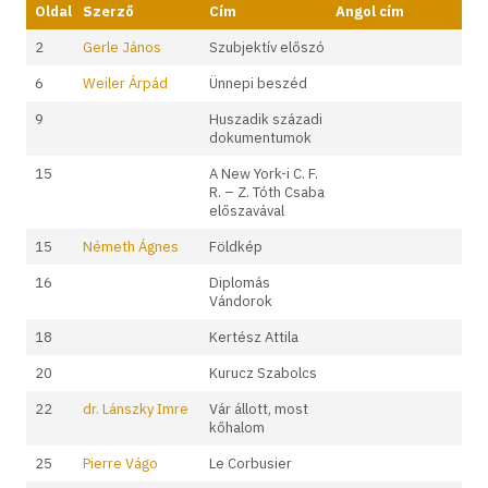
Oldal
Szerző
Cím
Angol cím
2
Gerle János
Szubjektív előszó
6
Weiler Árpád
Ünnepi beszéd
9
Huszadik századi
dokumentumok
15
A New York-i C. F.
R. – Z. Tóth Csaba
előszavával
15
Németh Ágnes
Földkép
16
Diplomás
Vándorok
18
Kertész Attila
20
Kurucz Szabolcs
22
dr. Lánszky Imre
Vár állott, most
kőhalom
25
Pierre Vágo
Le Corbusier