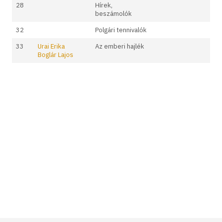
28
Hírek,
beszámolók
32
Polgári tennivalók
33
Urai Erika
Az emberi hajlék
Boglár Lajos