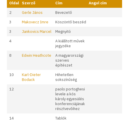
Oldal
Szerző
Cím
Angol cím
2
Gerle János
Bevezető
3
Makovecz Imre
Köszöntő beszéd
3
Jankovics Marcel
Megnyitó
4
A kiállított művek
jegyzéke
8
Edwin Heathcote
A magyarországi
szerves
építészet
10
Karl-Dieter
Hihetetlen
Bodack
sokszínűség
12
paolo portoghesi
levele a kós
károly egyesülés
konferenciájának
résztvevőihez
14
Tablók