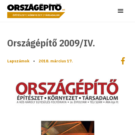
Ugrás a tartalomhoz
Országépítő
Menü
ÉPÍTÉSZET | KÖRNYEZET | TÁRSADALOM
Országépítő 2009/IV.
Megoszt
Lapszámok
•
2018. március 17.
Megos