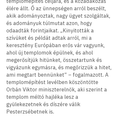
templomépítés céljára, és a közadakozás
élére állt. Ő az ünnepségen arról beszélt,
akik adományoztak, nagy ügyet szolgáltak,
és adományuk túlmutat azon, hogy
odaadták forintjaikat. „Kinyitották a
szívüket és példát adtak arról, mi a
keresztény Európában erős vár vagyunk,
ahol új templomok épülnek, és ahol
megerősítjük hitünket, összetartunk és
vigyázunk egymásra, és megőrizzük a hitet,
ami megtart bennünket” – fogalmazott. A
templomépítést levélben köszöntötte
Orbán Viktor miniszterelnök, aki szerint a
templom méltó hajléka lesz a
gyülekezetnek és díszére válik
Pesterzsébetnek is.