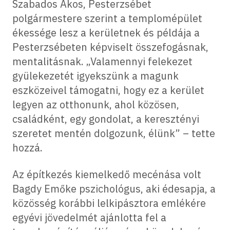
Szabados Ákos, Pesterzsébet
polgármestere szerint a templomépület
ékessége lesz a kerületnek és példája a
Pesterzsébeten képviselt összefogásnak,
mentalitásnak. „Valamennyi felekezet
gyülekezetét igyekszünk a magunk
eszközeivel támogatni, hogy ez a kerület
legyen az otthonunk, ahol közösen,
családként, egy gondolat, a keresztényi
szeretet mentén dolgozunk, élünk” – tette
hozzá.
Az építkezés kiemelkedő mecénása volt
Bagdy Emőke pszichológus, aki édesapja, a
közösség korábbi lelkipásztora emlékére
egyévi jövedelmét ajánlotta fel a