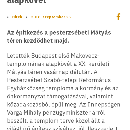
Megoszt
•
Hírek
•
2018. szeptember 25.
Megos
Az építkezés a pesterzsébeti Mátyás
téren kezdődhet majd.
Letették Budapest első Makovecz-
templomának alapkövét a XX. kerületi
Mátyás téren vasárnap délután. A
Pesterzsébet Szabó-telepi Református
Egyházközség temploma a kormány és az
önkormányzat támogatásával, valamint
közadakozásból épül meg. Az ünnepségen
Varga Mihály pénzügyminiszter arról
beszélt, a templom terve közel állt a
világhírű építész szívéhez, jól illeszkedett