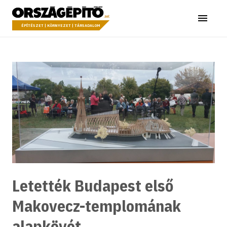
Ugrás a tartalomhoz
Országépítő
Menü
ÉPÍTÉSZET | KÖRNYEZET | TÁRSADALOM
Letették Budapest első
Makovecz-templomának
alapkövét