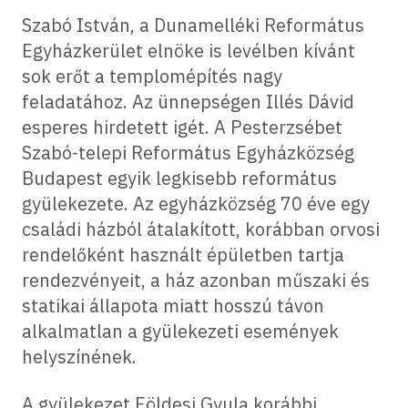
Szabó István, a Dunamelléki Református
Egyházkerület elnöke is levélben kívánt
sok erőt a templomépítés nagy
feladatához. Az ünnepségen Illés Dávid
esperes hirdetett igét. A Pesterzsébet
Szabó-telepi Református Egyházközség
Budapest egyik legkisebb református
gyülekezete. Az egyházközség 70 éve egy
családi házból átalakított, korábban orvosi
rendelőként használt épületben tartja
rendezvényeit, a ház azonban műszaki és
statikai állapota miatt hosszú távon
alkalmatlan a gyülekezeti események
helyszínének.
A gyülekezet Földesi Gyula korábbi