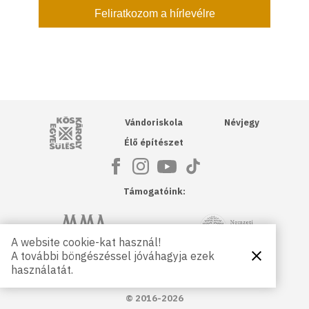
Kós Károly Egyesülés
Vándoriskola
Névjegy
Élő építészet
Támogatóink:
NKA
Magyar Művészeti Akadémia
A website cookie-kat használ!
A további böngészéssel jóváhagyja ezek
Bezárás
Magyar
Petőfi Kulturális Ügynökség
használatát.
Kultúráért
Alapítvány
© 2016-2026