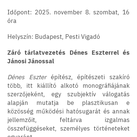
Időpont: 2025. november 8. szombat, 16
óra
Helyszín: Budapest, Pesti Vigadó
Záró tárlatvezetés Dénes Eszterrel és
Jánosi Jánossal
Dénes Eszter
építész, építészeti szakíró
több, itt kiállító alkotó monográfiájának
szerzőjeként, egy szubjektív válogatás
alapján mutatja be plasztikusan e
közösség működési hatósugarát és annak
jellemzőit, feltárva izgalmas
összefüggéseket, személyes történeteket
egyaránt.