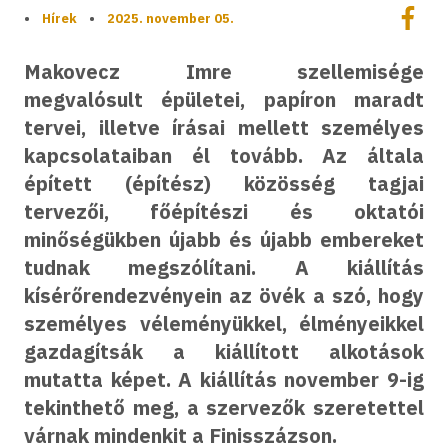
Megoszt
•
Hírek
•
2025. november 05.
Megos
Makovecz Imre szellemisége
megvalósult épületei, papíron maradt
tervei, illetve írásai mellett személyes
kapcsolataiban él tovább. Az általa
épített (építész) közösség tagjai
tervezői, főépítészi és oktatói
minőségükben újabb és újabb embereket
tudnak megszólítani. A kiállítás
kísérőrendezvényein az övék a szó, hogy
személyes véleményükkel, élményeikkel
gazdagítsák a kiállított alkotások
mutatta képet. A kiállítás november 9-ig
tekinthető meg, a szervezők szeretettel
várnak mindenkit a Finisszázson.