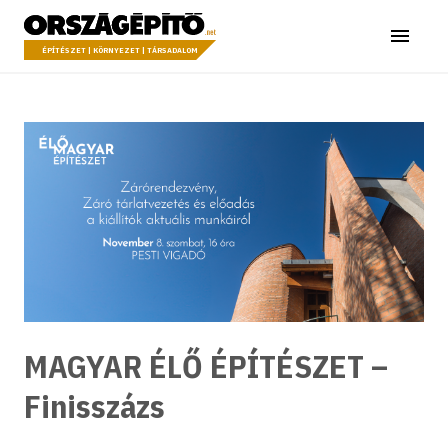
Ugrás a tartalomhoz
Országépítő
Menü
ÉPÍTÉSZET | KÖRNYEZET | TÁRSADALOM
MAGYAR ÉLŐ ÉPÍTÉSZET –
Finisszázs