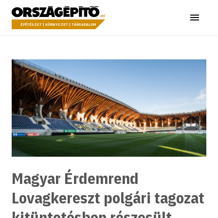
Ugrás a tartalomhoz
Országépítő
Menü
ÉPÍTÉSZET | KÖRNYEZET | TÁRSADALOM
Magyar Érdemrend
Lovagkereszt polgári tagozat
kitüntetésben részesült