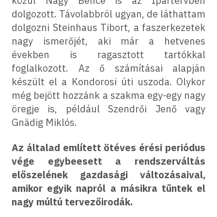
közül Nagy Bence is az Ipartervben
dolgozott. Távolabbról ugyan, de láthattam
dolgozni Steinhaus Tibort, a faszerkezetek
nagy ismerőjét, aki már a hetvenes
években is ragasztott tartókkal
foglalkozott. Az ő számításai alapján
készült el a Kondorosi úti uszoda. Olykor
még bejött hozzánk a szakma egy-egy nagy
öregje is, például Szendrői Jenő vagy
Gnädig Miklós.
Az általad említett ötéves érési periódus
vége egybeesett a rendszerváltás
előszelének gazdasági változásaival,
amikor egyik napról a másikra tűntek el
nagy múltú tervezőirodák.