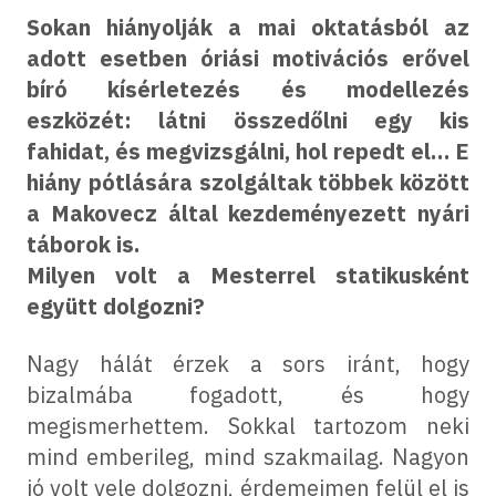
Sokan hiányolják a mai oktatásból az
adott esetben óriási motivációs erővel
bíró kísérletezés és modellezés
eszközét: látni összedőlni egy kis
fahidat, és megvizsgálni, hol repedt el… E
hiány pótlására szolgáltak többek között
a Makovecz által kezdeményezett nyári
táborok is.
Milyen volt a Mesterrel statikusként
együtt dolgozni?
Nagy hálát érzek a sors iránt, hogy
bizalmába fogadott, és hogy
megismerhettem. Sokkal tartozom neki
mind emberileg, mind szakmailag. Nagyon
jó volt vele dolgozni, érdemeimen felül el is