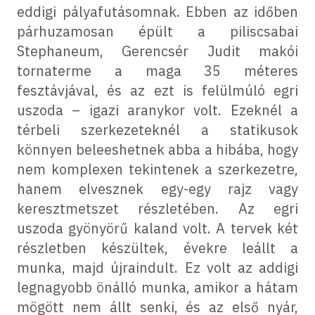
eddigi pályafutásomnak. Ebben az időben
párhuzamosan épült a piliscsabai
Stephaneum, Gerencsér Judit makói
tornaterme a maga 35 méteres
fesztávjával, és az ezt is felülmúló egri
uszoda – igazi aranykor volt. Ezeknél a
térbeli szerkezeteknél a statikusok
könnyen beleeshetnek abba a hibába, hogy
nem komplexen tekintenek a szerkezetre,
hanem elvesznek egy-egy rajz vagy
keresztmetszet részletében. Az egri
uszoda gyönyörű kaland volt. A tervek két
részletben készültek, évekre leállt a
munka, majd újraindult. Ez volt az addigi
legnagyobb önálló munka, amikor a hátam
mögött nem állt senki, és az első nyár,