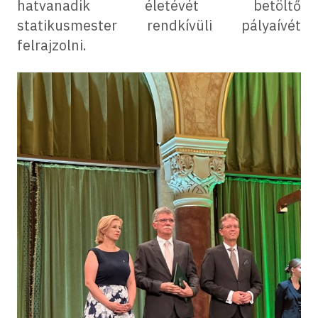
hatvanadik életévét betöltő
statikusmester rendkívüli pályaívét
felrajzolni.