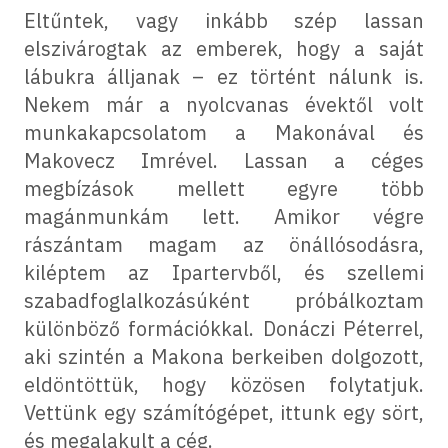
Eltűntek, vagy inkább szép lassan
elszivárogtak az emberek, hogy a saját
lábukra álljanak – ez történt nálunk is.
Nekem már a nyolcvanas évektől volt
munkakapcsolatom a Makonával és
Makovecz Imrével. Lassan a céges
megbízások mellett egyre több
magánmunkám lett. Amikor végre
rászántam magam az önállósodásra,
kiléptem az Ipartervből, és szellemi
szabadfoglalkozásúként próbálkoztam
különböző formációkkal. Donáczi Péterrel,
aki szintén a Makona berkeiben dolgozott,
eldöntöttük, hogy közösen folytatjuk.
Vettünk egy számítógépet, ittunk egy sört,
és megalakult a cég.