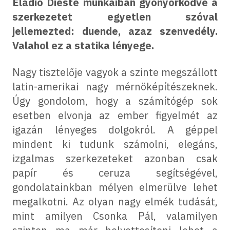
Eladio Dieste munkáiban gyönyörködve a
szerkezetet egyetlen szóval
jellemezted: duende, azaz szenvedély.
Valahol ez a statika lényege.
Nagy tisztelője vagyok a szinte megszállott
latin-amerikai nagy mérnöképítészeknek.
Úgy gondolom, hogy a számítógép sok
esetben elvonja az ember figyelmét az
igazán lényeges dolgokról. A géppel
mindent ki tudunk számolni, elegáns,
izgalmas szerkezeteket azonban csak
papír és ceruza segítségével,
gondolatainkban mélyen elmerülve lehet
megalkotni. Az olyan nagy elmék tudását,
mint amilyen Csonka Pál, valamilyen