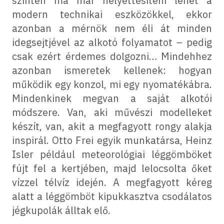
szinten ma már helyettesíteni lehet a
modern technikai eszközökkel, ekkor
azonban a mérnök nem éli át minden
idegsejtjével az alkotó folyamatot – pedig
csak ezért érdemes dolgozni… Mindehhez
azonban ismeretek kellenek: hogyan
működik egy konzol, mi egy nyomatékábra.
Mindenkinek megvan a saját alkotói
módszere. Van, aki művészi modelleket
készít, van, akit a megfagyott rongy alakja
inspirál. Otto Frei egyik munkatársa, Heinz
Isler például meteorológiai léggömböket
fújt fel a kertjében, majd lelocsolta őket
vízzel télvíz idején. A megfagyott kéreg
alatt a léggömböt kipukkasztva csodálatos
jégkupolák álltak elő.