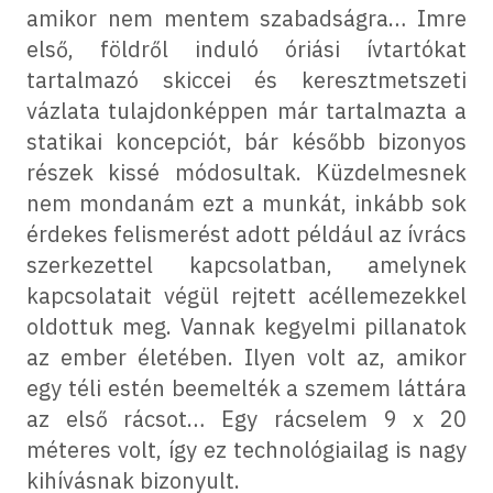
amikor nem mentem szabadságra… Imre
első, földről induló óriási ívtartókat
tartalmazó skiccei és keresztmetszeti
vázlata tulajdonképpen már tartalmazta a
statikai koncepciót, bár később bizonyos
részek kissé módosultak. Küzdelmesnek
nem mondanám ezt a munkát, inkább sok
érdekes felismerést adott például az ívrács
szerkezettel kapcsolatban, amelynek
kapcsolatait végül rejtett acéllemezekkel
oldottuk meg. Vannak kegyelmi pillanatok
az ember életében. Ilyen volt az, amikor
egy téli estén beemelték a szemem láttára
az első rácsot… Egy rácselem 9 x 20
méteres volt, így ez technológiailag is nagy
kihívásnak bizonyult.