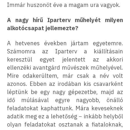
Immár huszonöt éve a magam ura vagyok.
A nagy hírű Iparterv műhelyét milyen
alkotócsapat jellemezte?
A hetvenes években jártam egyetemre.
Számomra az Iparterv a kiállításain
keresztül egyet jelentett az akkori
ellenzéki avantgárd művészek műhelyével.
Mire odakerültem, már csak a név volt
azonos. Ebben az irodában kis csavarként
léptünk be egy nagy gépezetbe, majd az
idő múlásával egyre nagyobb, önálló
feladatokat kaphattunk. Mára keveseknek
adatik meg ez a lehetőség − inkább helyből
olyan feladatokat osztanak a fiataloknak,