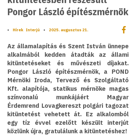
Pongor László építészmérnök
Megoszt
•
Hírek
Interjú
•
2025. augusztus 21.
Megos
Az államalapítás és Szent István ünnepe
alkalmából kedden átadták az állami
kitüntetéseket és művészeti díjakat.
Pongor László építészmérnök, a POND
Mérnöki Iroda, Tervező és Szolgáltató
Kft. alapítója, statikus mérnöke magas
színvonalú munkájáért Magyar
Érdemrend Lovagkereszt polgári tagozat
kitüntetést vehetett át. Ez alkalomból
egy tíz évvel ezelőtt készült interjút
közlünk újra, gratulálunk a kitüntetéshez!