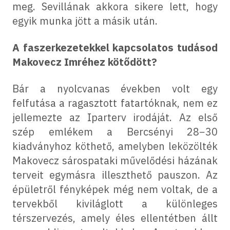
meg. Sevillának akkora sikere lett, hogy
egyik munka jött a másik után.
A faszerkezetekkel kapcsolatos tudásod
Makovecz Imréhez kötődött?
Bár a nyolcvanas években volt egy
felfutása a ragasztott fatartóknak, nem ez
jellemezte az Iparterv irodáját. Az első
szép emlékem a Bercsényi 28−30
kiadványhoz köthető, amelyben leközölték
Makovecz sárospataki művelődési házának
terveit egymásra illeszthető pauszon. Az
épületről fényképek még nem voltak, de a
tervekből kiviláglott a különleges
térszervezés, amely éles ellentétben állt