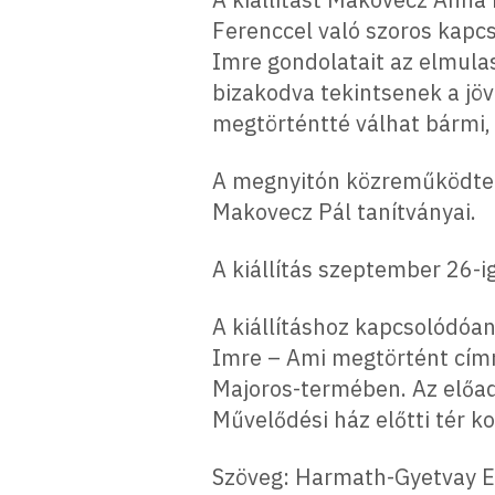
Ferenccel való szoros kapcs
Imre gondolatait az elmulas
bizakodva tekintsenek a jöv
megtörténtté válhat bármi,
A megnyitón közreműködtek
Makovecz Pál tanítványai.
A kiállítás szeptember 26-i
A kiállításhoz kapcsolódóa
Imre – Ami megtörtént címm
Majoros-termében. Az előad
Művelődési ház előtti tér k
Szöveg: Harmath-Gyetvay Eni