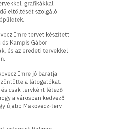
ervekkel, grafikákkal
ő eltöltését szolgáló
 épületek.
vecz Imre tervet készített
nc és Kampis Gábor
, és az eredeti tervekkel
an.
ovecz Imre jó barátja
szöntötte a látogatókat.
s csak tervként létező
 hogy a városban kedvező
 egy újabb Makovecz-terv
al, valamint Balipap