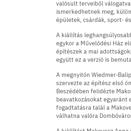
valósult terveiből válogatva
ismerkedhetnek meg, különb
épületek, csárdák, sport- é
A kiállítás leghangsúlyosab
egykor a Művelődési Ház elő
építészek a mai adottságok
együtt ez a verzió is bemut
A megnyitón Wiedmer-Balipa
szervezte az építész első ö
Beszédében felidézte Mako
beavatkozásokat egyaránt e
fogadtatásra talál a Makove
válhatna valóra Dombóváro
A kiállítást Makovecz Anna 