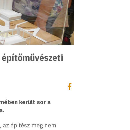
 építőművészeti
Megosztás
Megosztás Facebookon
mében került sor a
a.
e, az építész meg nem