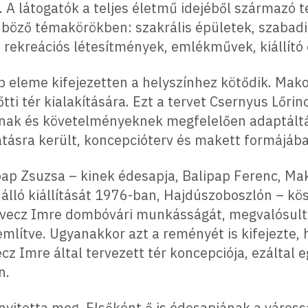
. A látogatók a teljes életmű idejéből származó t
öző témakörökben: szakrális épületek, szabadid
s rekreációs létesítmények, emlékművek, kiállító
b eleme kifejezetten a helyszínhez kötődik. Mako
tti tér kialakítására. Ezt a tervet Csernyus Lőri
nak és követelményeknek megfelelően adaptálták
atásra került, koncepcióterv és makett formájáb
p Zsuzsa – kinek édesapja, Balipap Ferenc, Mak
nálló kiállítását 1976-ban, Hajdúszoboszlón – kö
vecz Imre dombóvári munkásságát, megvalósult é
mlítve. Ugyanakkor azt a reményét is kifejezte,
cz Imre által tervezett tér koncepciója, ezáltal
n.
nyitotta meg. Elsőként ő is édesapjának a váross