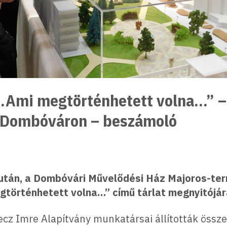
…Ami megtörténhetett volna…” –
ó Dombóváron – beszámoló
után, a Dombóvári Művelődési Ház Majoros-ter
történhetett volna…” című tárlat megnyitójár
ecz Imre Alapítvány munkatársai állították össz