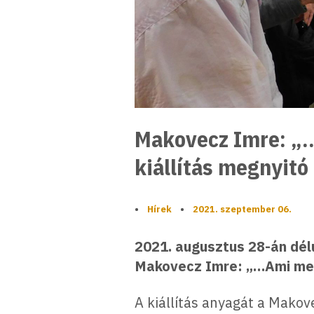
Makovecz Imre: „
kiállítás megnyit
•
Hírek
•
2021. szeptember 06.
2021. augusztus 28-án dél
Makovecz Imre: „…Ami meg
A kiállítás anyagát a Makov