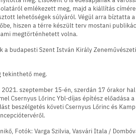
olatáról emlékezett meg, majd a kiállítás címér
ztott lehetőségek súlyáról. Végül arra bíztatta a
őbe, hiszen a térre készült terv mostani publikác
 ami megtörténhetett volna.
 a budapesti Szent István Király Zeneművészeti
g tekinthető meg.
n 2021. szeptember 15-én, szerdán 17 órakor h
el Csernyus Lőrinc Ybl-díjas építész előadása 
ást beszélgetés követi Csernyus Lőrinc és Kampi
oncepciótervéről.
kő, Fotók: Varga Szilvia, Vasvári Itala / Dombóvá