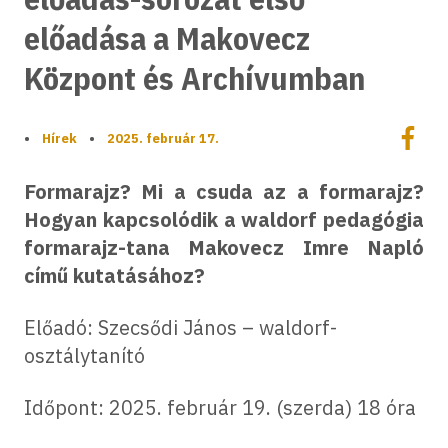
előadása a Makovecz
Központ és Archívumban
Megoszt
•
Hírek
•
2025. február 17.
Megos
Formarajz? Mi a csuda az a formarajz?
Hogyan kapcsolódik a waldorf pedagógia
formarajz-tana Makovecz Imre Napló
című kutatásához?
Előadó: Szecsődi János – waldorf-
osztálytanító
Időpont: 2025. február 19. (szerda) 18 óra