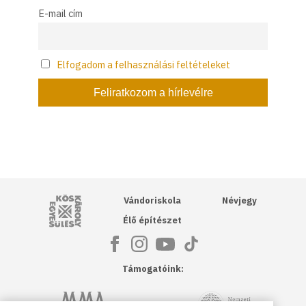
E-mail cím
Elfogadom a felhasználási feltételeket
Kós Károly Egyesülés
Vándoriskola
Névjegy
Élő építészet
Támogatóink:
NKA
Magyar Művészeti Akadémia