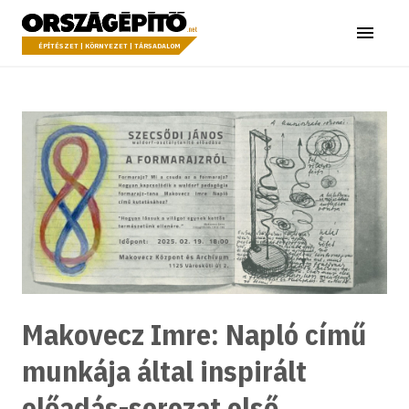
Ugrás a tartalomhoz
Országépítő
Menü
ÉPÍTÉSZET | KÖRNYEZET | TÁRSADALOM
Makovecz Imre: Napló című
munkája által inspirált
előadás-sorozat első