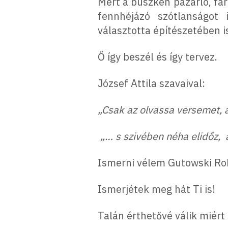
Mert a büszkén pazarló, fár
fennhéjázó szótlanságot
választotta építészetében is
Ő így beszél és így tervez.
József Attila szavaival:
„Csak az olvassa versemet, 
„… s szivében néha elidőz, a 
Ismerni vélem Gutowski Ro
Ismerjétek meg hát Ti is!
Talán érthetővé válik miért