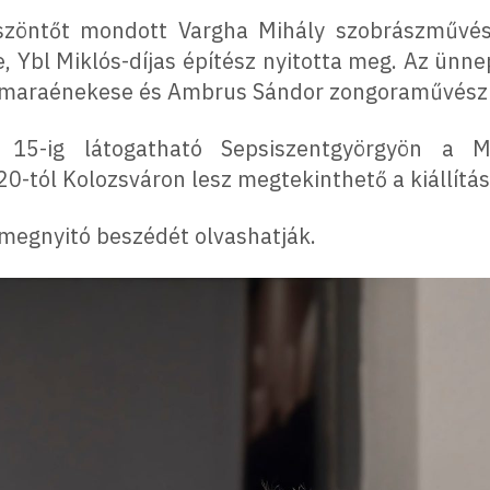
öszöntőt mondott Vargha Mihály szobrászművé
, Ybl Miklós-díjas építész nyitotta meg. Az ünne
amaraénekese és Ambrus Sándor zongoraművész 
r 15-ig látogatható Sepsiszentgyörgyön a
20-tól Kolozsváron lesz megtekinthető a kiállítás
megnyitó beszédét olvashatják.