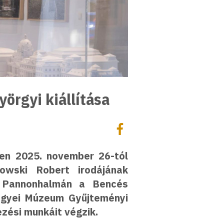
örgyi kiállítása
Megosztás
Megosztás Facebookon
en 2025. november 26-tól
towski Robert irodájának
 Pannonhalmán a Bencés
egyei Múzeum Gyűjteményi
ezési munkáit végzik.