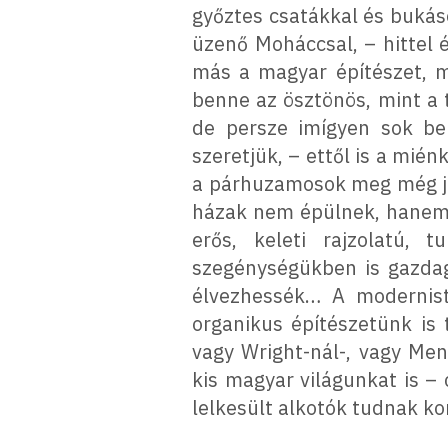
győztes csatákkal és bukás
üzenő Moháccsal, – hittel é
más a magyar építészet, m
benne az ösztönös, mint a t
de persze imígyen sok ben
szeretjük, – ettől is a mién
a párhuzamosok meg még jóv
házak nem épülnek, hanem 
erős, keleti rajzolatú, 
szegénységükben is gazdag
élvezhessék… A modernist
organikus építészetünk is
vagy Wright-nál-, vagy Men
kis magyar világunkat is – 
lelkesült alkotók tudnak 