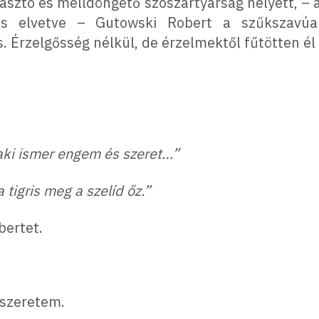
asztó és melldöngető szószártyárság helyett, – az
 is elvetve – Gutowski Robert a szűkszavúa
. Érzelgősség nélkül, de érzelmektől fűtötten él 
aki ismer engem és szeret…”
tigris meg a szelíd őz.”
bertet.
 szeretem.