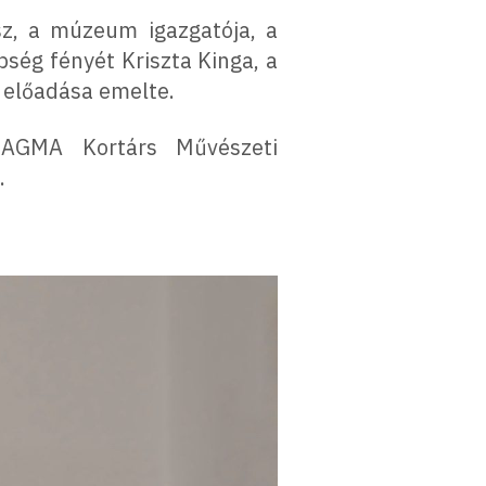
sz, a múzeum igazgatója, a
pség fényét Kriszta Kinga, a
előadása emelte.
 MAGMA Kortárs Művészeti
.