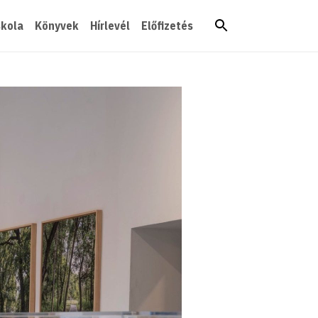
skola
Könyvek
Hírlevél
Előfizetés