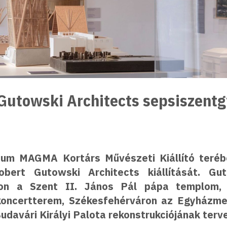
Gutowski Architects sepsiszentgy
m MAGMA Kortárs Művészeti Kiállító teréb
bert Gutowski Architects kiállítását. Gu
yon a Szent II. János Pál pápa templom,
oncertterem, Székesfehérváron az Egyházm
Budavári Királyi Palota rekonstrukciójának terv