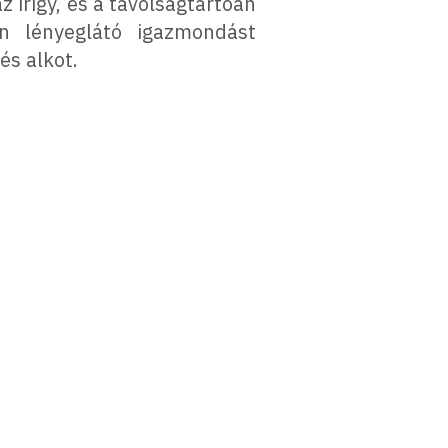
 irigy, és a távolságtartóan
n lényeglátó igazmondást
és alkot.