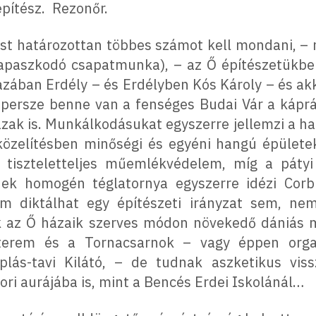
pítész. Rezonőr.
most határozottan többes számot kell mondani, –
apaszkodó csapatmunka), – az Ő építészetükben
hazában Erdély – és Erdélyben Kós Károly – és ak
persze benne van a fenséges Budai Vár a kápráz
ázak is. Munkálkodásukat egyszerre jellemzi a ha
özelítésben minőségi és egyéni hangú épületek
sa tiszteletteljes műemlékvédelem, míg a páty
ek homogén téglatornya egyszerre idézi Corbu
m diktálhat egy építészeti irányzat sem, nem
ek az Ő házaik szerves módon növekedő dániás
erem és a Tornacsarnok – vagy éppen orga
lás-tavi Kilátó, – de tudnak aszketikus viss
ri aurájába is, mint a Bencés Erdei Iskolánál…