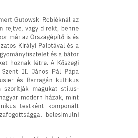
 mert Gutowski Robiéknál az
 rejtve, vagy direkt, benne
kor már az Országépítő is és
atos Királyi Palotával és a
gyománytisztelet és a bátor
et hoznak létre. A Kőszegi
i Szent II. János Pál Pápa
sier és Barragán kultikus
 szorítják magukat stílus-
 magyar modern házak, mint
nikus testként komponált
zafogottsággal belesimulni