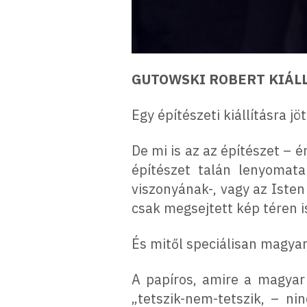
GUTOWSKI ROBERT KIÁL
Egy építészeti kiállításra jö
De mi is az az építészet – 
építészet talán lenyomat
viszonyának-, vagy az Iste
csak megsejtett kép téren i
És mitől speciálisan magyar
A papíros, amire a magyar 
„tetszik-nem-tetszik, – ni