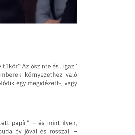
 tükör? Az őszinte és „igaz”
emberek környezethez való
lódik egy megidézett-, vagy
ett papír” – és mint ilyen,
suda év jóval és rosszal, –