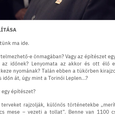
LÍTÁSA
ttünk ma ide.
értelmezhető-e önmagában? Vagy az építészet egy
a az időnek? Lenyomata az akkor és ott élő 
n keze nyomának? Talán ebben a tükörben kirajzo
s időn át, úgy mint a Torinói Leplen…?
 egy építészet?
terveket rajzolják, különös történetekbe „merít
ncs mese – vezeti a tollat”. Benne van 1100 c