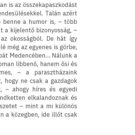
ban is az összekapaszkodást
sendesülésekkel. Talán azért
b benne a humor is, – több
t a kijelentő bizonyosság, –
 az okosságból. De hát így
elé még az egyenes is görbe,
Kárpát Medencében… Nálunk a
oman libbenő, hanem ősi és
lmes, – a parasztházaink
t, hogy ne csak a gazdagok
, – ahogy híres és egyedi
indketten elkalandoznak és
észetet – mint a mi különös
n a közegben, ide illőt csak