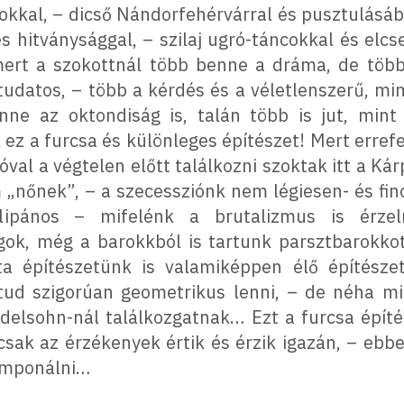
okkal, – dicső Nándorfehérvárral és pusztulásá
s hitványsággal, – szilaj ugró-táncokkal és elc
ert a szokottnál több benne a dráma, de töb
udatos, – több a kérdés és a véletlenszerű, min
ne az oktondiság is, talán több is jut, mint
k ez a furcsa és különleges építészet! Mert erref
al a végtelen előtt találkozni szoktak itt a 
„nőnek”, – a szecessziónk nem légiesen- és fin
tulipános – mifelénk a brutalizmus is érze
ok, még a barokkból is tartunk parsztbarokko
a építészetünk is valamiképpen élő építészet
 tud szigorúan geometrikus lenni, – de néha m
delsohn-nál találkozgatnak… Ezt a furcsa épít
csak az érzékenyek értik és érzik igazán, – ebbe
komponálni…