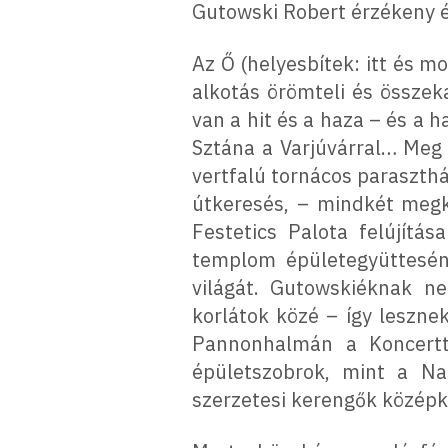
Gutowski Robert érzékeny é
Az Ő (helyesbítek: itt és 
alkotás örömteli és összek
van a hit és a haza – és a 
Sztána a Varjúvárral… Meg 
vertfalú tornácos paraszth
útkeresés, – mindkét megk
Festetics Palota felújítá
templom épületegyüttesén
világát. Gutowskiéknak ne
korlátok közé – így leszn
Pannonhalmán a Koncertt
épületszobrok, mint a Nap
szerzetesi kerengők középko