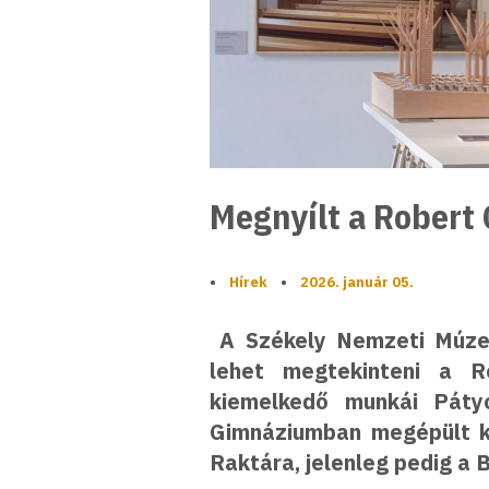
Megnyílt a Robert 
•
Hírek
•
2026. január 05.
A Székely Nemzeti Múzeu
lehet megtekinteni a Ro
kiemelkedő munkái Pát
Gimnáziumban megépült k
Raktára, jelenleg pedig a 