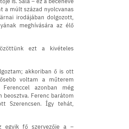
je is. Sala – ez a beceneve
ént a múlt század nyolcvanas
rnai irodájában dolgozott,
ányának meghívására az élő
özöttünk ezt a kivételes
oztam; akkoriban ő is ott
idősebb voltam a műterem
m. Ferenccel azonban még
am beosztva. Ferenc barátom
tt Szerencsen. Így tehát,
z egyik fő szervezője a –