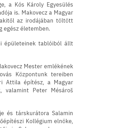
ge, a Kós Károly Egyesülés
iadója is. Makovecz a Magyar
itől az irodájában töltött
ig egész életemben.
 épületeinek tablóiból állt
 Makovecz Mester emlékének
ovás Központunk tereiben
i Attila építész, a Magyar
k, valamint Peter Mésároš
ője és társkurátora Salamin
őépítészi Kollégium elnöke,