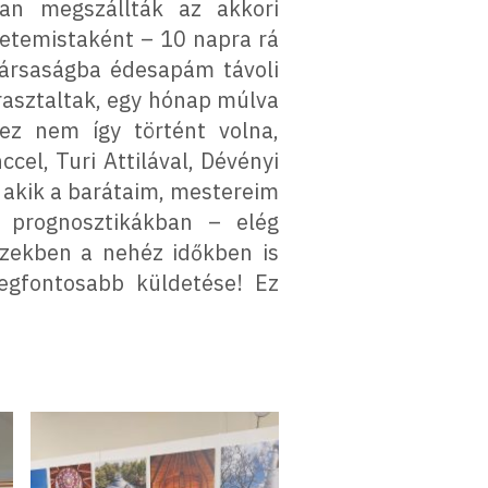
an megszállták az akkori
yetemistaként – 10 napra rá
társaságba édesapám távoli
rasztaltak, egy hónap múlva
z nem így történt volna,
el, Turi Attilával, Dévényi
, akik a barátaim, mestereim
 prognosztikákban – elég
 ezekben a nehéz időkben is
legfontosabb küldetése! Ez