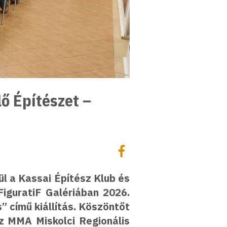
ő Építészet –
Megosztás
Megosztás Facebookon
l a Kassai Építész Klub és
guratiF Galériában 2026.
” című kiállítás. Köszöntőt
az MMA Miskolci Regionális