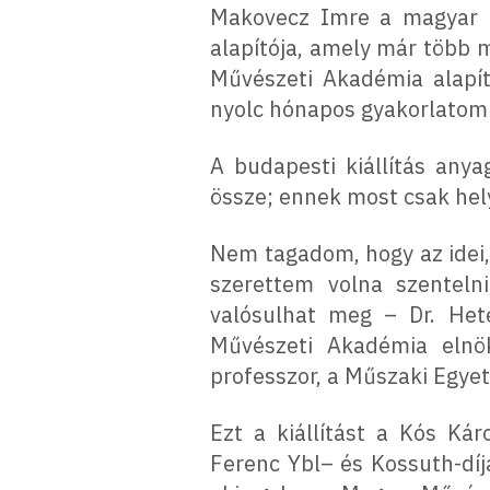
Makovecz Imre a magyar él
alapítója, amely már több 
Művészeti Akadémia alapít
nyolc hónapos gyakorlatom 
A budapesti kiállítás anya
össze; ennek most csak hel
Nem tagadom, hogy az idei
szerettem volna szenteln
valósulhat meg – Dr. Hete
Művészeti Akadémia elnök
professzor, a Műszaki Egye
Ezt a kiállítást a Kós Kár
Ferenc Ybl– és Kossuth-díj