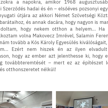
 azokra a napokra, amikor 1968 augusztusáb
ói Szerződés hadai és én – elsőéves pozsonyi eg
nyugati útjára az akkori Német Szövetségi Köz
barátaihoz, és annak dacára, hogy nagyon is ma
ndoltam, hogy nekem otthon a helyem… Ha e
lkoztam volna Makovecz Imrével, Salamin Ferencc
tnám tovább a Kós Károly Egyesülés kiválóságait
m… Ezért nem hiszek én az ilyen elvadult
táson, hogy az ember azt jelenthesse ki, hogy
lág továbbteremtését – mert ez az építészet 
s otthonszeretet nélkül!