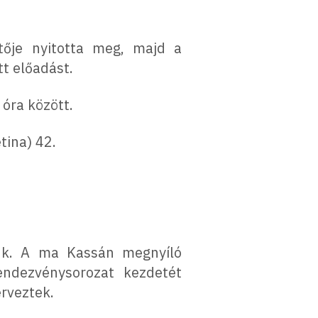
tője nyitotta meg, majd a
t előadást.
óra között.
tina) 42.
unk. A ma Kassán megnyíló
rendezvénysorozat kezdetét
rveztek.