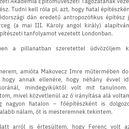
eti Akadémia Építőművészeti Tagozatának vezető
z. Tudni kell róla pl. azt, hogy fiatal építészk
dországi dán eredetű antropozófikus építész jä
ceg (a mai III. Károly angol király) alapítv
 építészeti tanfolyamot vezetett Londonban.
n a pillanatban szeretettel üdvözöljem k
smerem, amióta Makovecz Imre műtermében dolg
z, hogy annak ellenére, hogy néhány évvel 
tkoránál, mindegyiküktől volt mit tanulno
atom, mivel közvetlenül az ő irányítása alá volt
g nagyon fiatalon – főépítészként is dolgozo
atalabb nálam, őt is mesteremnek tekintem.
att arról is értesültem, hogy Ferenc volt a