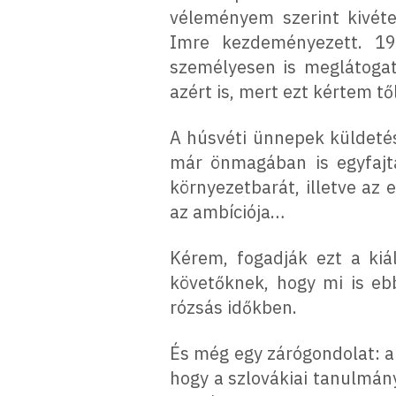
véleményem szerint kivéte
Imre kezdeményezett. 19
személyesen is meglátogatn
azért is, mert ezt kértem tő
A húsvéti ünnepek küldetés
már önmagában is egyfajta
környezetbarát, illetve az
az ambíciója…
Kérem, fogadják ezt a kiál
követőknek, hogy mi is eb
rózsás időkben.
És még egy zárógondolat: 
hogy a szlovákiai tanulmány