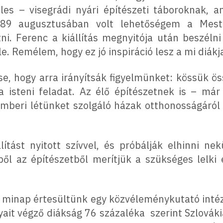
les – visegrádi nyári építészeti táboroknak, 
89 augusztusában volt lehetőségem a Meste
i. Ferenc a kiállítás megnyitója után beszélni
le. Remélem, hogy ez jó inspiráció lesz a mi diákj
e, hogy arra irányítsák figyelmünket: kössük öss
 isteni feladat. Az élő építészetnek is – már 
 emberi létünket szolgáló házak otthonosságáról
lítást nyitott szívvel, és próbálják elhinni nek
ből az építészetből merítjük a szükséges lelk
a minap értesültünk egy közvéleménykutató inté
ait végző diákság 76 százaléka szerint Szlovákia 