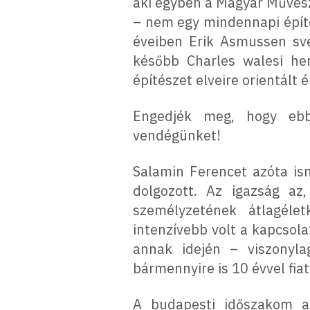
aki egyben a Magyar Művész
– nem egy mindennapi építés
éveiben Erik Asmussen své
később Charles walesi her
építészet elveire orientált
Engedjék meg, hogy ebbe
vendégünket!
Salamin Ferencet azóta i
dolgozott. Az igazság a
személyzetének átlagéle
intenzívebb volt a kapcsol
annak idején – viszonyla
bármennyire is 10 évvel fi
A budapesti időszakom al