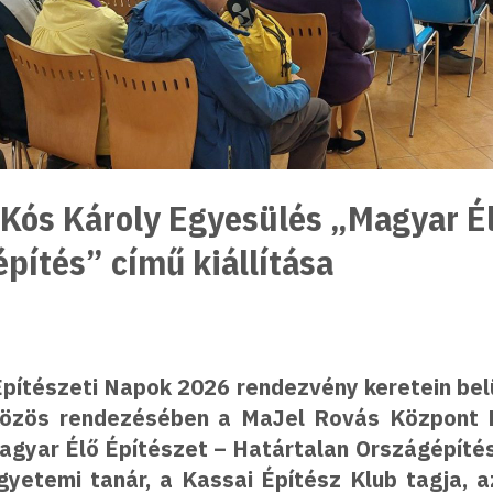
 Kós Károly Egyesülés „Magyar Él
pítés” című kiállítása
pítészeti Napok 2026 rendezvény keretein belü
özös rendezésében a MaJel Rovás Központ Fi
„Magyar Élő Építészet – Határtalan Országépítés
yetemi tanár, a Kassai Építész Klub tagja, 