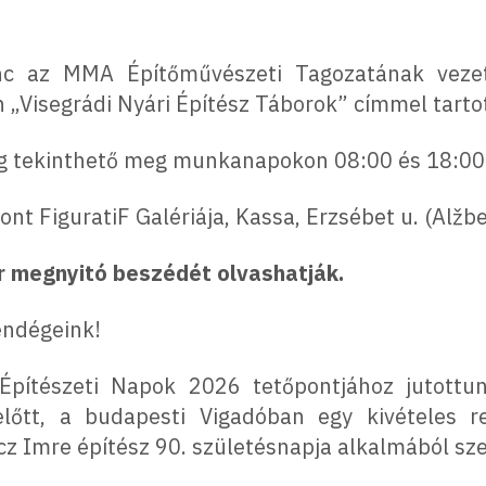
enc az MMA Építőművészeti Tagozatának veze
„Visegrádi Nyári Építész Táborok” címmel tartot
8-ig tekinthető meg munkanapokon 08:00 és 18:00 
nt FiguratiF Galériája, Kassa, Erzsébet u. (Alžbe
 megnyitó beszédét olvashatják.
endégeink!
Építészeti Napok 2026 tetőpontjához jutott
zelőtt, a budapesti Vigadóban egy kivételes 
cz Imre építész 90. születésnapja alkalmából sze