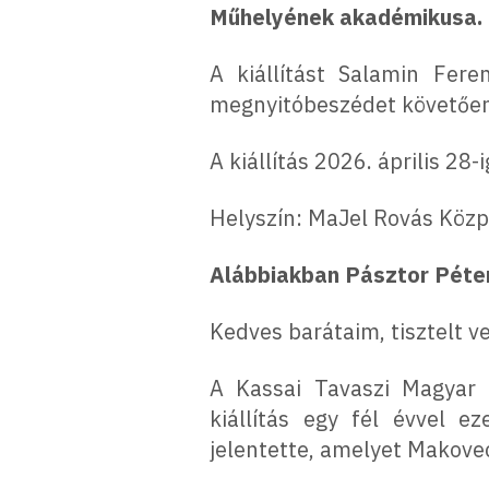
Műhelyének akadémikusa.
A kiállítást Salamin Fer
megnyitóbeszédet követően 
A kiállítás 2026. április 2
Helyszín: MaJel Rovás Közpo
Alábbiakban Pásztor Péter
Kedves barátaim, tisztelt v
A Kassai Tavaszi Magyar 
kiállítás egy fél évvel e
jelentette, amelyet Makove