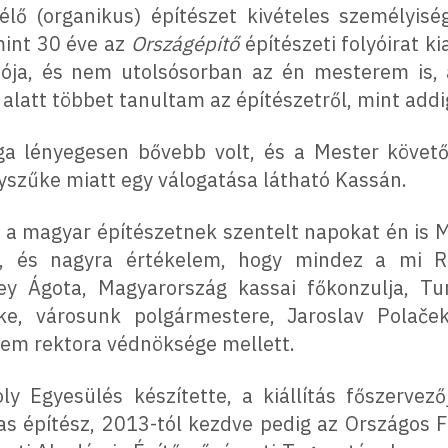
ő (organikus) építészet kivételes személyisé
mint 30 éve az
Országépítő
építészeti folyóirat k
ója, és nem utolsósorban az én mesterem is, ak
alatt többet tanultam az építészetről, mint add
ga lényegesen bővebb volt, és a Mester követői
yszűke miatt egy válogatása látható Kassán.
, a magyar építészetnek szentelt napokat én is
i, és nagyra értékelem, hogy mindez a mi R
y Ágota, Magyarország kassai főkonzulja, Tur
e, városunk polgármestere, Jaroslav Polače
tem rektora védnöksége mellett.
oly Egyesülés készítette, a kiállítás főszervez
as építész, 2013-tól kezdve pedig az Országos F