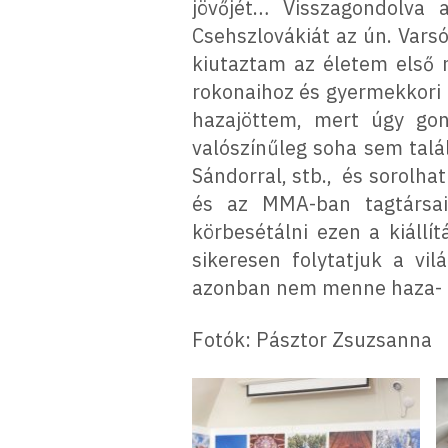
jövőjét… Visszagondolva
Csehszlovákiát az ún. Vars
kiutaztam az életem első 
rokonaihoz és gyermekkori 
hazajöttem, mert úgy go
valószínűleg soha sem talá
Sándorral, stb., és sorolha
és az MMA-ban tagtársai
körbesétálni ezen a kiállí
sikeresen folytatjuk a vi
azonban nem menne haza- é
Fotók: Pásztor Zsuzsanna