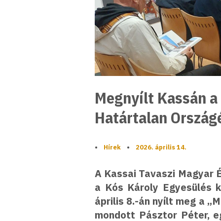
Megnyílt Kassán a
Határtalan Országé
•
Hírek
•
2026. április 14.
A Kassai Tavaszi Magyar É
a Kós Károly Egyesülés k
április 8.-án nyílt meg a 
mondott Pásztor Péter, eg