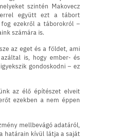
amelyeket szintén Makovecz
rrel együtt ezt a tábort
 fog ezekről a táborokról –
aink számára is.
ze az eget és a földet, ami
azáltal is, hogy ember- és
 igyekszik gondoskodni – ez
ünk az élő építészet elveit
i erőt ezekben a nem éppen
zmény mellbevágó adatáról,
határain kívül látja a saját