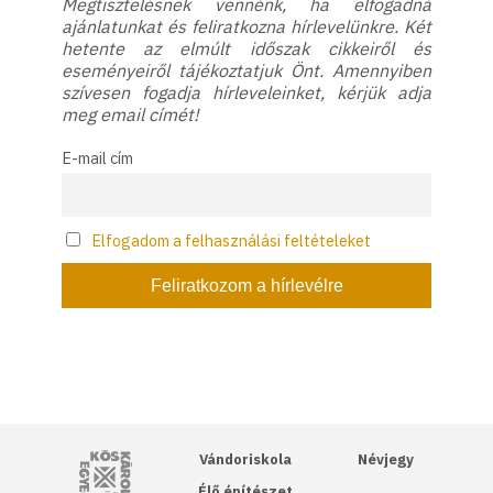
Megtisztelésnek vennénk, ha elfogadná
ajánlatunkat és feliratkozna hírlevelünkre. Két
hetente az elmúlt időszak cikkeiről és
eseményeiről tájékoztatjuk Önt. Amennyiben
szívesen fogadja hírleveleinket, kérjük adja
meg email címét!
E-mail cím
Elfogadom a felhasználási feltételeket
Kós Károly Egyesülés
Vándoriskola
Névjegy
Élő építészet