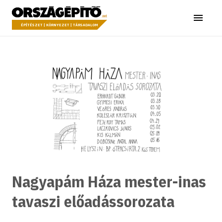
Ugrás a tartalomhoz
Országépítő
Menü
ÉPÍTÉSZET | KÖRNYEZET | TÁRSADALOM
Nagyapám Háza mester-inas
tavaszi előadássorozata