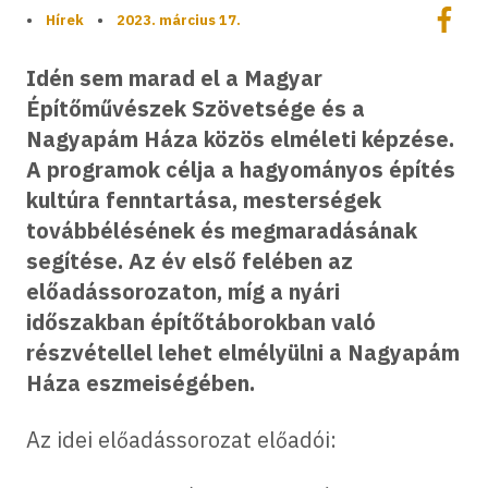
Megoszt
•
Hírek
•
2023. március 17.
Megos
Idén sem marad el a Magyar
Építőművészek Szövetsége és a
Nagyapám Háza közös elméleti képzése.
A programok célja a hagyományos építés
kultúra fenntartása, mesterségek
továbbélésének és megmaradásának
segítése. Az év első felében az
előadássorozaton, míg a nyári
időszakban építőtáborokban való
részvétellel lehet elmélyülni a Nagyapám
Háza eszmeiségében.
Az idei előadássorozat előadói: