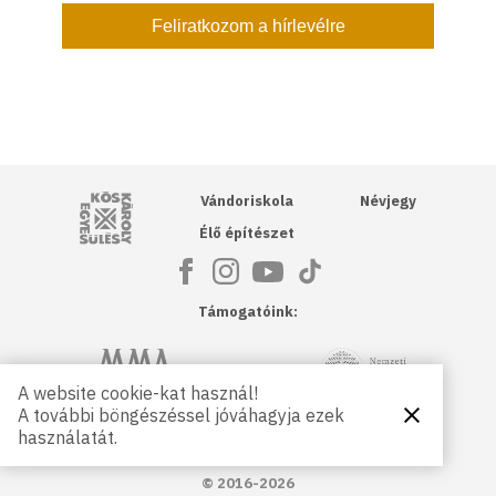
Kós Károly Egyesülés
Vándoriskola
Névjegy
Élő építészet
Támogatóink:
NKA
Magyar Művészeti Akadémia
A website cookie-kat használ!
A további böngészéssel jóváhagyja ezek
Bezárás
Magyar
Petőfi Kulturális Ügynökség
használatát.
Kultúráért
Alapítvány
© 2016-2026