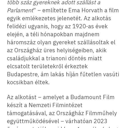
több száz gyereknek adott szállást a
Parlament
” – említette Ema Horvath a film
egyik emlékezetes jelenetét. Az alkotás
felidézi ugyanis, hogy az 1920-as évek
elején, a téli hónapokban majdnem
háromszáz olyan gyereket szállásoltak el
az Országház üres helyiségeiben, akik
családjukkal a trianoni döntés miatt
elcsatolt területekről érkeztek
Budapestre, ám lakás híján fűtetlen vasúti
kocsikban éltek.
Az alkotást – amelyet a Budamount Film
készít a Nemzeti Filmintézet
támogatásával, az Országház Filmműhely
együttműködésével – várhatóan 2023