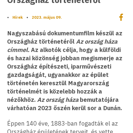
Megoszt
•
Hírek
•
2023. május 09.
Megos
Nagyszabású dokumentumfilm készül az
Országház történetéről
Az ország háza
címmel.
Az alkotók célja, hogy a külföldi
és hazai közönség jobban megismerje az
Országház építészeti, iparművészeti
gazdagságát, ugyanakkor az épület
történetén keresztül Magyarország
történelmét is közelebb hozzák a
nézőkhöz.
Az ország háza
bemutatójára
várhatóan 2023 őszén kerül sor a Dunán.
Éppen 140 éve, 1883-ban fogadták el az
Országház épületének terveit, és vette