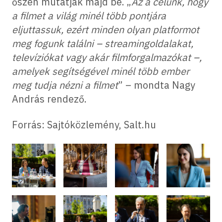
őszén mutatják majd be. „
Az a célunk, hogy
a filmet a világ minél több pontjára
eljuttassuk, ezért minden olyan platformot
meg fogunk találni – streamingoldalakat,
televíziókat vagy akár filmforgalmazókat –,
amelyek segítségével minél több ember
meg tudja nézni a filmet
” – mondta Nagy
András rendező.
Forrás: Sajtóközlemény, Salt.hu