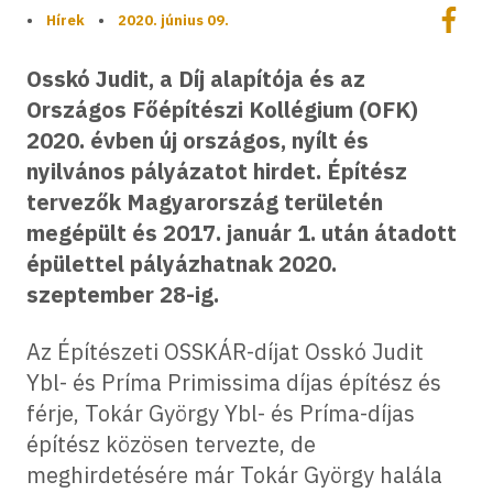
Megoszt
•
Hírek
•
2020. június 09.
Megos
Osskó Judit, a Díj alapítója és az
Országos Főépítészi Kollégium (OFK)
2020. évben új országos, nyílt és
nyilvános pályázatot hirdet. Építész
tervezők Magyarország területén
megépült és 2017. január 1. után átadott
épülettel pályázhatnak 2020.
szeptember 28-ig.
Az Építészeti OSSKÁR-díjat Osskó Judit
Ybl- és Príma Primissima díjas építész és
férje, Tokár György Ybl- és Príma-díjas
építész közösen tervezte, de
meghirdetésére már Tokár György halála