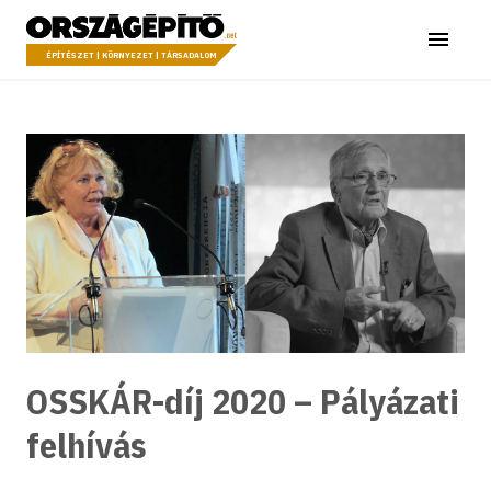
Ugrás a tartalomhoz
Országépítő
Menü
ÉPÍTÉSZET | KÖRNYEZET | TÁRSADALOM
OSSKÁR-díj 2020 – Pályázati
felhívás