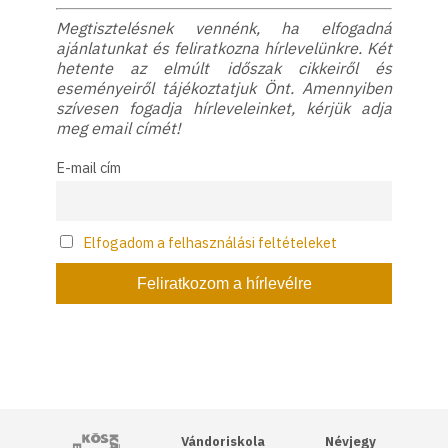
Megtisztelésnek vennénk, ha elfogadná
ajánlatunkat és feliratkozna hírlevelünkre. Két
hetente az elmúlt időszak cikkeiről és
eseményeiről tájékoztatjuk Önt. Amennyiben
szívesen fogadja hírleveleinket, kérjük adja
meg email címét!
E-mail cím
Elfogadom a felhasználási feltételeket
Kós Károly Egyesülés
Vándoriskola
Névjegy