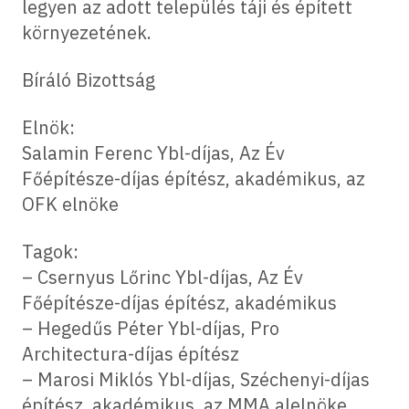
legyen az adott település táji és épített
környezetének.
Bíráló Bizottság
Elnök:
Salamin Ferenc Ybl-díjas, Az Év
Főépítésze-díjas építész, akadémikus, az
OFK elnöke
Tagok:
– Csernyus Lőrinc Ybl-díjas, Az Év
Főépítésze-díjas építész, akadémikus
– Hegedűs Péter Ybl-díjas, Pro
Architectura-díjas építész
– Marosi Miklós Ybl-díjas, Széchenyi-díjas
építész, akadémikus, az MMA alelnöke