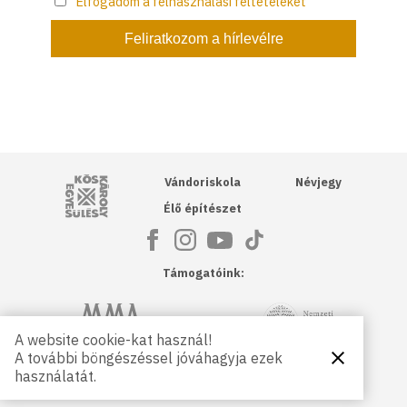
Elfogadom a felhasználási feltételeket
Kós Károly Egyesülés
Vándoriskola
Névjegy
Élő építészet
Támogatóink:
NKA
Magyar Művészeti Akadémia
A website cookie-kat használ!
A további böngészéssel jóváhagyja ezek
Bezárás
Magyar
Petőfi Kulturális Ügynökség
használatát.
Kultúráért
Alapítvány