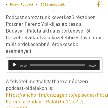
Megoszt
•
Hírek
Podcast
•
2021. május 26.
Megos
Podcast sorozatunk következő részében
Potzner Ferenc Ybl-díjas építész a
Budavári Palota aktuális történéseiről
beszél felvillantva a közelebbi és távolabbi
múlt érdekesebbnél érdekesebb
eseményeit.
Audió
00:00
00:00
lejátszó
A felvétel meghallgatható a népszerű
podcast-oldalakon is:
https://anchor.fm/orszagepito/episodes/Potz
Ferenc-a-Budavri-Palotrl-e11le7t/a-