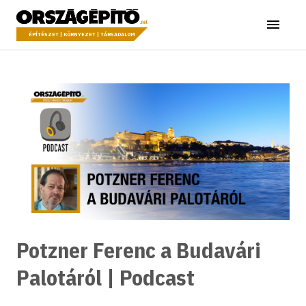
Ugrás a tartalomhoz
Országépítő
Menü
ÉPÍTÉSZET | KÖRNYEZET | TÁRSADALOM
Potzner Ferenc a Budavári
Palotáról | Podcast