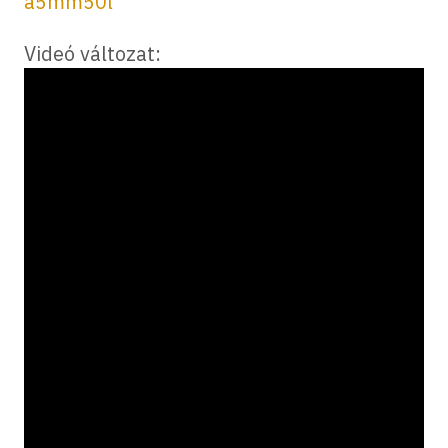
a5mm50l
Videó változat: