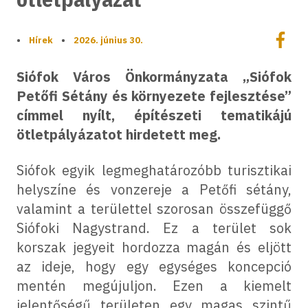
Megoszt
•
Hírek
•
2026. június 30.
Megos
Siófok Város Önkormányzata „Siófok
Petőfi Sétány és környezete fejlesztése”
címmel nyílt, építészeti tematikájú
ötletpályázatot hirdetett meg.
Siófok egyik legmeghatározóbb turisztikai
helyszíne és vonzereje a Petőfi sétány,
valamint a területtel szorosan összefüggő
Siófoki Nagystrand. Ez a terület sok
korszak jegyeit hordozza magán és eljött
az ideje, hogy egy egységes koncepció
mentén megújuljon. Ezen a kiemelt
jelentőségű területen egy magas szintű