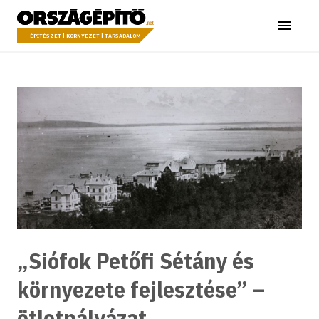
Ugrás a tartalomhoz
Országépítő
Menü
ÉPÍTÉSZET | KÖRNYEZET | TÁRSADALOM
„Siófok Petőfi Sétány és
környezete fejlesztése” –
ötletpályázat