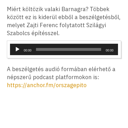
Miért költözik valaki Barnagra? Többek
között ez is kiderül ebből a beszélgetésből,
melyet Zajti Ferenc folytatott Szilágyi
Szabolcs építésszel.
Audió
00:00
00:00
lejátszó
A beszélgetés audió formában elérhető a
népszerű podcast platformokon is:
https://anchor.fm/orszagepito