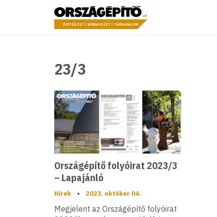
Ugrás a tartalomhoz
Országépítő
ÉPÍTÉSZET | KÖRNYEZET | TÁRSADALOM
23/3
Országépítő folyóirat 2023/3
– Lapajánló
Hírek
•
2023. október 04.
Megjelent az Országépítő folyóirat