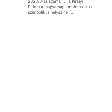
2023/3-as száma. „… a Királyi
Palota a magyarság emblematikus,
szimbolikus helyszíne, […]