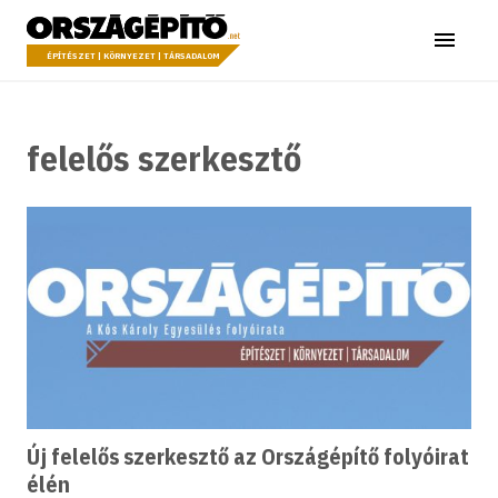
Ugrás a tartalomhoz
Országépítő
Menü
ÉPÍTÉSZET | KÖRNYEZET | TÁRSADALOM
felelős szerkesztő
Új felelős szerkesztő az Országépítő folyóirat
élén