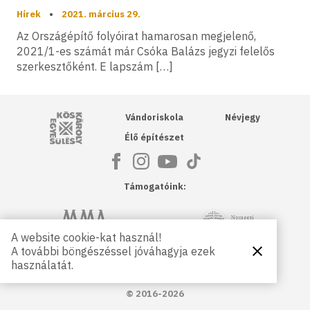
Hírek
•
2021. március 29.
Az Országépítő folyóirat hamarosan megjelenő,
2021/1-es számát már Csóka Balázs jegyzi felelős
szerkesztőként. E lapszám […]
Kós Károly Egyesülés
Vándoriskola
Névjegy
Élő építészet
Támogatóink:
NKA
Magyar Művészeti Akadémia
A website cookie-kat használ!
A további böngészéssel jóváhagyja ezek
Bezárás
Magyar
Petőfi Kulturális Ügynökség
használatát.
Kultúráért
Alapítvány
© 2016-2026