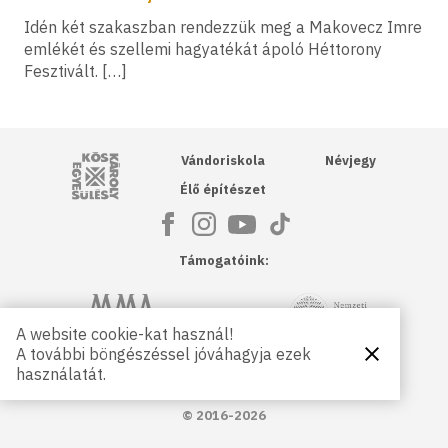
Idén két szakaszban rendezzük meg a Makovecz Imre
emlékét és szellemi hagyatékát ápoló Héttorony
Fesztivált. […]
Kós Károly Egyesülés
Vándoriskola
Névjegy
Élő építészet
Támogatóink:
NKA
Magyar Művészeti Akadémia
A website cookie-kat használ!
A további böngészéssel jóváhagyja ezek
Bezárás
Magyar
Petőfi Kulturális Ügynökség
használatát.
Kultúráért
Alapítvány
© 2016-2026