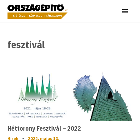
Ugrás a tartalomhoz
Országépítő
Menü
ÉPÍTÉSZET | KÖRNYEZET | TÁRSADALOM
fesztivál
Héttorony Fesztivál – 2022
Hírek
•
2022. május 13.