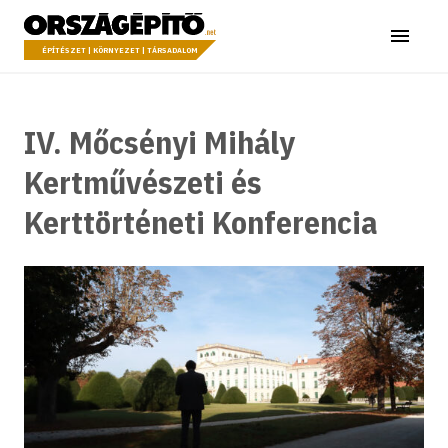
Ugrás a tartalomhoz
Országépítő
Menü
ÉPÍTÉSZET | KÖRNYEZET | TÁRSADALOM
IV. Mőcsényi Mihály
Kertművészeti és
Kerttörténeti Konferencia