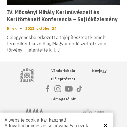
IV. Mőcsényi Mihály Kertművészeti és
Kerttörténeti Konferencia – Sajtóközlemény
Hírek
•
2023. október 24.
Célegyenesbe érkezett a tájépítészetet kiemelt
területként kezelő új, Magyar építészetről szóló
törvény – jelentette ki […]
Kós Károly Egyesülés
Vándoriskola
Névjegy
Élő építészet
Támogatóink:
NKA
Magyar Művészeti Akadémia
A website cookie-kat használ!
A további böngészéssel jóváhagyja ezek