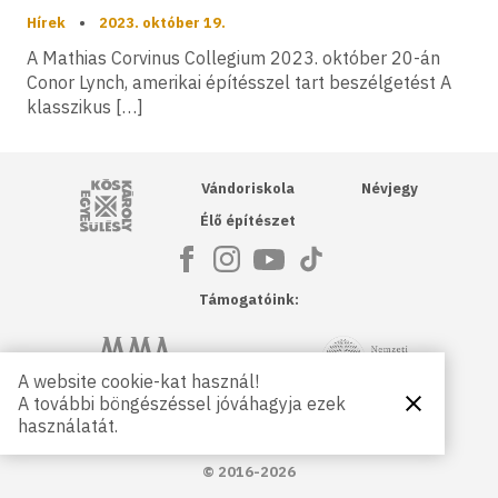
Hírek
•
2023. október 19.
A Mathias Corvinus Collegium 2023. október 20-án
Conor Lynch, amerikai építésszel tart beszélgetést A
klasszikus […]
Kós Károly Egyesülés
Vándoriskola
Névjegy
Élő építészet
Támogatóink:
NKA
Magyar Művészeti Akadémia
A website cookie-kat használ!
A további böngészéssel jóváhagyja ezek
Bezárás
Magyar
Petőfi Kulturális Ügynökség
használatát.
Kultúráért
Alapítvány
© 2016-2026