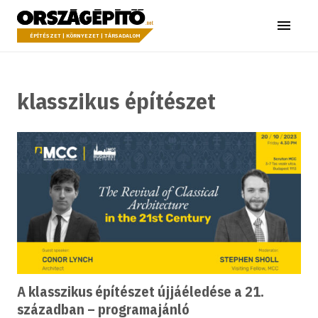
Ugrás a tartalomhoz
Országépítő
Menü
ÉPÍTÉSZET | KÖRNYEZET | TÁRSADALOM
klasszikus építészet
A klasszikus építészet újjáéledése a 21.
században – programajánló