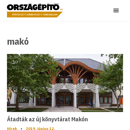
Ugrás a tartalomhoz
Országépítő
Menü
ÉPÍTÉSZET | KÖRNYEZET | TÁRSADALOM
makó
Átadták az új könyvtárat Makón
Hírek
•
2019. június 12.