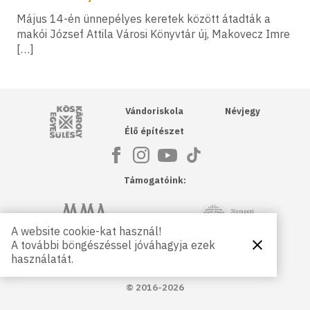
Május 14-én ünnepélyes keretek között átadták a
makói József Attila Városi Könyvtár új, Makovecz Imre
[…]
Kós Károly Egyesülés
Vándoriskola
Névjegy
Élő építészet
Támogatóink:
NKA
Magyar Művészeti Akadémia
A website cookie-kat használ!
A további böngészéssel jóváhagyja ezek
Bezárás
Magyar
Petőfi Kulturális Ügynökség
használatát.
Kultúráért
Alapítvány
© 2016-2026