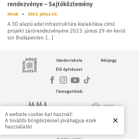
rendezvénye – Sajtóközlemény
Hírek
•
2023. július 10.
A 3D alapú adat infrastruktúra kialakítása című
projekt zárórendezvényére 2023. június 29-én kerül
sor Budapesten. […]
Kós Károly Egyesülés
Vándoriskola
Névjegy
Élő építészet
Támogatóink:
NKA
Magyar Művészeti Akadémia
A website cookie-kat használ!
A további böngészéssel jóváhagyja ezek
Bezárás
Magyar
Petőfi Kulturális Ügynökség
használatát.
Kultúráért
Alapítvány