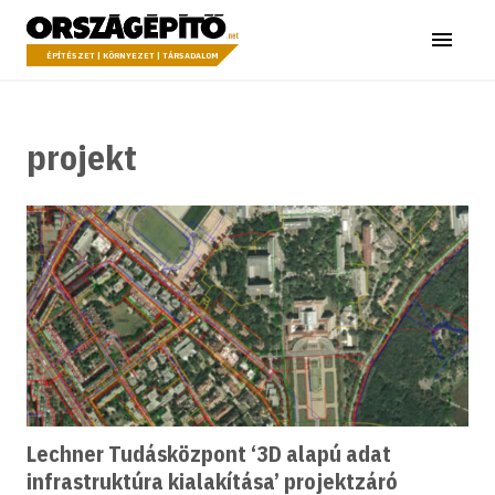
Ugrás a tartalomhoz
Országépítő
Menü
ÉPÍTÉSZET | KÖRNYEZET | TÁRSADALOM
projekt
Lechner Tudásközpont ‘3D alapú adat
infrastruktúra kialakítása’ projektzáró