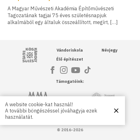
A Magyar Művészeti Akadémia Építőművészeti
Tagozatának tagjai 75 éves születésnapjuk
alkalmából egy általuk összeállított, megírt, […]
Kós Károly Egyesülés
Vándoriskola
Névjegy
Élő építészet
Támogatóink:
NKA
Magyar Művészeti Akadémia
A website cookie-kat használ!
A további böngészéssel jóváhagyja ezek
Bezárás
Magyar
Petőfi Kulturális Ügynökség
használatát.
Kultúráért
Alapítvány
© 2016-2026