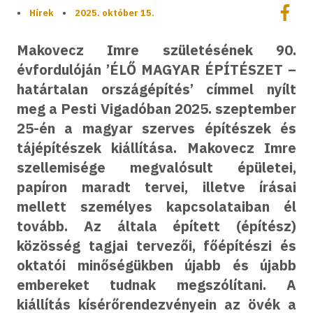
Megoszt
•
Hírek
•
2025. október 15.
Megos
Makovecz Imre születésének 90.
évfordulóján ’ÉLŐ MAGYAR ÉPÍTÉSZET –
határtalan országépítés’ címmel nyílt
meg a Pesti Vigadóban 2025. szeptember
25-én a magyar szerves építészek és
tájépítészek kiállítása. Makovecz Imre
szellemisége megvalósult épületei,
papíron maradt tervei, illetve írásai
mellett személyes kapcsolataiban él
tovább. Az általa épített (építész)
közösség tagjai tervezői, főépítészi és
oktatói minőségükben újabb és újabb
embereket tudnak megszólítani. A
kiállítás kísérőrendezvényein az övék a