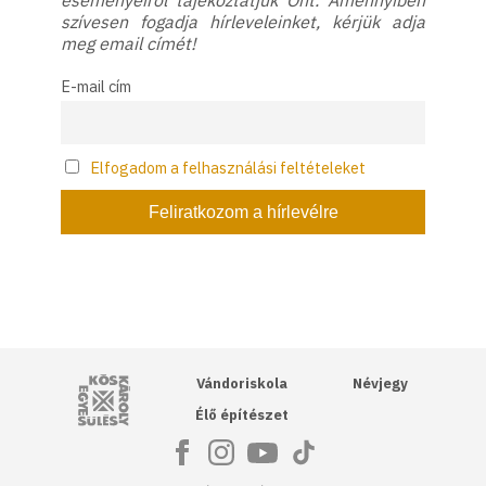
eseményeiről tájékoztatjuk Önt. Amennyiben
szívesen fogadja hírleveleinket, kérjük adja
meg email címét!
E-mail cím
Elfogadom a felhasználási feltételeket
Kós Károly Egyesülés
Vándoriskola
Névjegy
Élő építészet