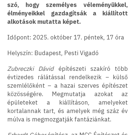
szó, hogy személyes véleményükkel,
élményeikkel gazdagítsák a kiállított
alkotások mutatta képet.
Időpont: 2025. október 17. péntek, 17 óra
Helyszín: Budapest, Pesti Vigadó
Zubreczki
Dávid
építészeti szakíró több
évtizedes rálátással rendelkezik – külső
szemlélőként – a hazai szerves építészet
közösségére. Megmutatja azokat az
épületeket a kiállításon, amelyeket
kortalannak tart, és amelyek még száz év
múlva is megmozgatják fantáziánkat.
Erhardt Gábor
építész, az MCC Építészet és