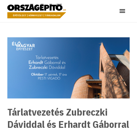
Ugrás a tartalomhoz
Országépítő
Menü
ÉPÍTÉSZET | KÖRNYEZET | TÁRSADALOM
Tárlatvezetés Zubreczki
Dáviddal és Erhardt Gáborral