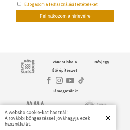
Elfogadom a felhasználási feltételeket
Kós Károly Egyesülés
Vándoriskola
Névjegy
Élő építészet
Támogatóink:
NKA
Magyar Művészeti Akadémia
A website cookie-kat használ!
A további böngészéssel jóváhagyja ezek
Bezárás
Magyar
Petőfi Kulturális Ügynökség
használatát.
Kultúráért
Alapítvány