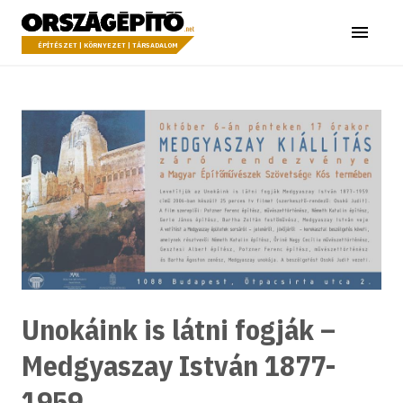
Ugrás a tartalomhoz
Országépítő
Menü
ÉPÍTÉSZET | KÖRNYEZET | TÁRSADALOM
Unokáink is látni fogják –
Medgyaszay István 1877-
1959