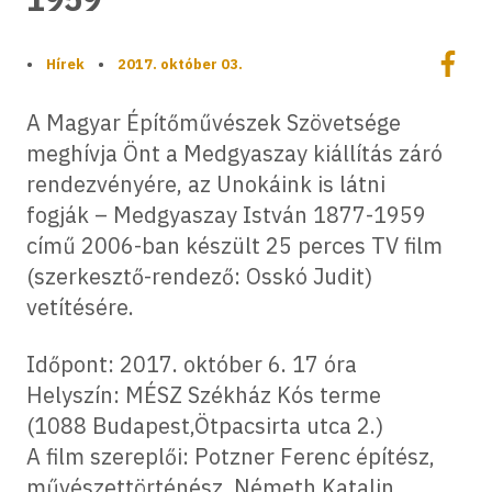
Megoszt
•
Hírek
•
2017. október 03.
Megos
A Magyar Építőművészek Szövetsége
meghívja Önt a Medgyaszay kiállítás záró
rendezvényére, az Unokáink is látni
fogják – Medgyaszay István 1877-1959
című 2006-ban készült 25 perces TV film
(szerkesztő-rendező: Osskó Judit)
vetítésére.
Időpont: 2017. október 6. 17 óra
Helyszín: MÉSZ Székház Kós terme
(1088 Budapest,Ötpacsirta utca 2.)
A film szereplői: Potzner Ferenc építész,
művészettörténész, Németh Katalin