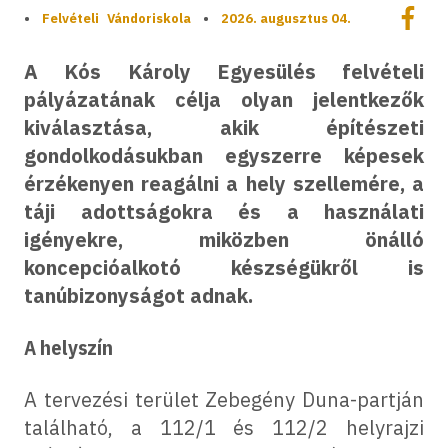
Megoszt
•
Felvételi
Vándoriskola
•
2026. augusztus 04.
Megos
A Kós Károly Egyesülés felvételi
pályázatának célja olyan jelentkezők
kiválasztása, akik építészeti
gondolkodásukban egyszerre képesek
érzékenyen reagálni a hely szellemére, a
táji adottságokra és a használati
igényekre, miközben önálló
koncepcióalkotó készségükről is
tanúbizonyságot adnak.
A helyszín
A tervezési terület Zebegény Duna-partján
található, a 112/1 és 112/2 helyrajzi