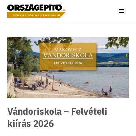
Ugrás a tartalomhoz
Országépítő
Menü
ÉPÍTÉSZET | KÖRNYEZET | TÁRSADALOM
Vándoriskola – Felvételi
kiírás 2026