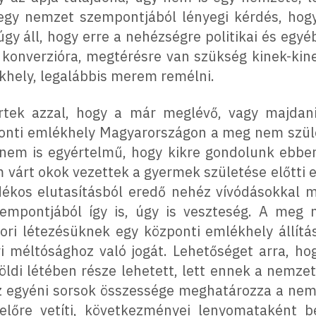
gy nemzet szempontjából lényegi kérdés, hog
gy áll, hogy erre a nehézségre politikai és egy
, konverzióra, megtérésre van szükség kinek-kin
khely, legalábbis merem remélni.
rtek azzal, hogy a már meglévő, vagy majdan
zponti emlékhely Magyarországon a meg nem szül
nem is egyértelmű, hogy kikre gondolunk ebben
 várt okok vezettek a gyermek születése előtti e
ékos elutasításból eredő nehéz vívódásokkal 
empontjából így is, úgy is veszteség. A meg 
ori létezésüknek egy központi emlékhely állítás
 méltósághoz való jogát. Lehetőséget arra, ho
földi létében része lehetett, lett ennek a nemz
z egyéni sorsok összessége meghatározza a nemze
előre vetíti, következményei lenyomataként bef