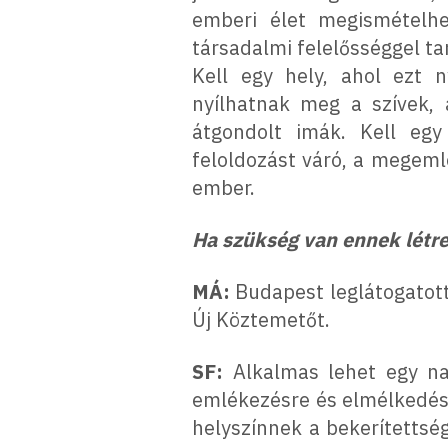
emberi élet megismételhe
társadalmi felelősséggel t
Kell egy hely, ahol ezt n
nyílhatnak meg a szívek, 
átgondolt imák. Kell egy
feloldozást váró, a megeml
ember.
Ha szükség van ennek létre
MÁ:
Budapest leglátogatott
Új Köztemetőt.
SF:
Alkalmas lehet egy n
emlékezésre és elmélkedésre
helyszínnek a bekerítettség