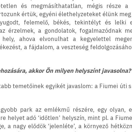
tetlen és megmásíthatatlan, mégis része a 
artozunk értük, egyéni élethelyzeteket élünk me
yugodt, felemelő, békés, tekintélyt és lelki
az érzelmek, a gondolatok, fogalmazódnak me
 hely, ahova elvonulhat a kegyelettel mege
ékezést, a fájdalom, a veszteség feldolgozásáh
hozására, akkor Ön milyen helyszínt javasolna?
abb temetőinek egyikét javaslom: a Fiumei úti s
agyobb park az emlékmű részére, egy olyan, e
 helyet adó ‘időtlen’ helyszín, mint pl. a Fiumei
e, a nagy elődök ‘jelenléte’, a környező hétközn