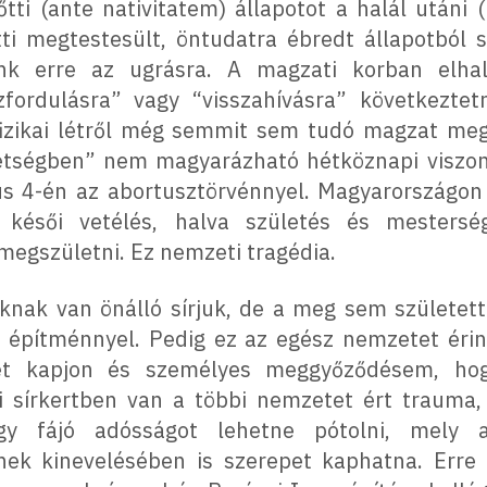
tti (ante nativitatem) állapotot a halál utáni 
tti megtestesült, öntudatra ébredt állapotból 
nk erre az ugrásra. A magzati korban elhal
fordulásra” vagy “visszahívásra” következtet
izikai létről még semmit sem tudó magzat me
étségben” nem magyarázható hétköznapi viszony
ius 4-én az abortusztörvénnyel. Magyarországon 
késői vetélés, halva születés és mesterség
egszületni. Ez nemzeti tragédia.
nak van önálló sírjuk, de a meg sem születe
építménnyel. Pedig ez az egész nemzetet éri
yet kapjon és személyes meggyőződésem, ho
i sírkertben van a többi nemzetet ért trauma,
egy fájó adósságot lehetne pótolni, mely
jének kinevelésében is szerepet kaphatna. Erre