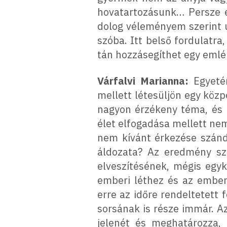
hovatartozásunk… Persze e
dolog véleményem szerint ú
szóba. Itt belső fordulatra
tán hozzásegíthet egy emlé
Várfalvi Marianna:
Egyeté
mellett létesüljön egy kö
nagyon érzékeny téma, és 
élet elfogadása mellett nem
nem kívánt érkezése szánd
áldozata? Az eredmény sz
elveszítésének, mégis egyk
emberi léthez és az emberi
erre az időre rendeltetett 
sorsának is része immár. A
jelenét és meghatározza, 