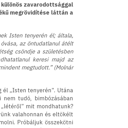
s különös zavarodottsággal
tékű megrövidítése láttán a
.
k Isten tenyerén él; általa,
óvása, az öntudatlanul átélt
étség csöndje a születésben
adhatatlanul keresi majd az
 mindent megtudott.” (Molnár
g él „Isten tenyerén”. Utána
zni nem tudó, bimbózásában
k „létéről” mit mondhatunk?
vünk valahonnan és eltökélt
molni. Próbáljuk összekötni