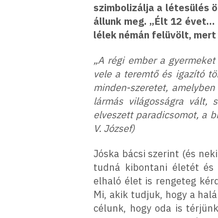
szimbolizálja a létesülés
állunk meg. „Élt 12 évet… 
lélek némán felüvölt, mert
„A régi ember a gyermeket I
vele a teremtő és igazító t
minden-szeretet, amelyben 
lármás világosságra vált, 
elveszett paradicsomot, a b
V. József)
Jóska bácsi szerint (és nek
tudná kibontani életét és
elhaló élet is rengeteg ké
Mi, akik tudjuk, hogy a ha
célunk, hogy oda is térjün