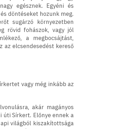
nagy egésznek. Egyéni és
g és döntéseket hozunk meg.
 erőt sugárzó környezetben
g rövid fohászok, vagy jól
mlékező, a megbocsájtást,
oz az elcsendesedést kereső
írkertet vagy még inkább az
lvonulásra, akár magányos
 úti Sírkert. Előnye ennek a
api világból kiszakítottsága