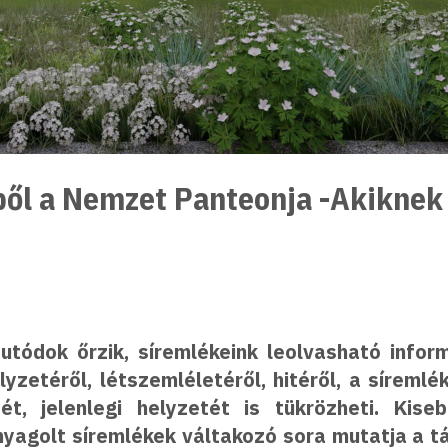
ből a Nemzet Panteonja -Akiknek
utódok őrzik, síremlékeink leolvasható infor
lyzetéről, létszemléletéről, hitéről, a síreml
t, jelenlegi helyzetét is tükrözheti. Kise
nyagolt síremlékek váltakozó sora mutatja a 