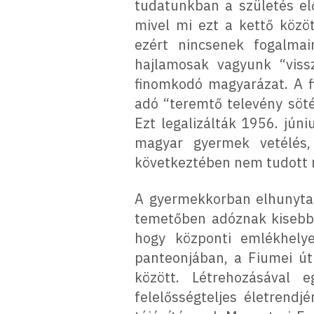
tudatunkban a születés elő
mivel mi ezt a kettő közö
ezért nincsenek fogalmai
hajlamosak vagyunk “vissz
finomkodó magyarázat. A f
adó “teremtő televény söt
Ezt legalizálták 1956. jún
magyar gyermek vetélés, 
következtében nem tudott m
A gyermekkorban elhunytak
temetőben adóznak kisebb 
hogy központi emlékhel
panteonjában, a Fiumei út
között. Létrehozásával 
felelősségteljes életrend