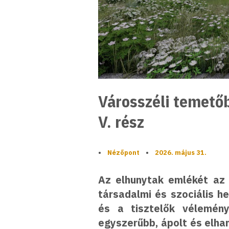
Városszéli temető
V. rész
•
Nézőpont
•
2026. május 31.
Az elhunytak emlékét az 
társadalmi és szociális he
és a tisztelők véleményé
egyszerűbb, ápolt és elha