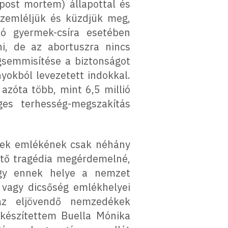
(post mortem) állapottal és
szemléljük és küzdjük meg,
ó gyermek-csíra esetében
ni, de az abortuszra nincs
gsemmisítése a biztonságot
okból levezetett indokkal.
azóta több, mint 6,5 millió
es terhesség-megszakítás
ttek emlékének csak néhány
ntő tragédia megérdemelné,
gy ennek helye a nemzet
 vagy dicsőség emlékhelyei
 az eljövendő nemzedékek
 készítettem Buella Mónika