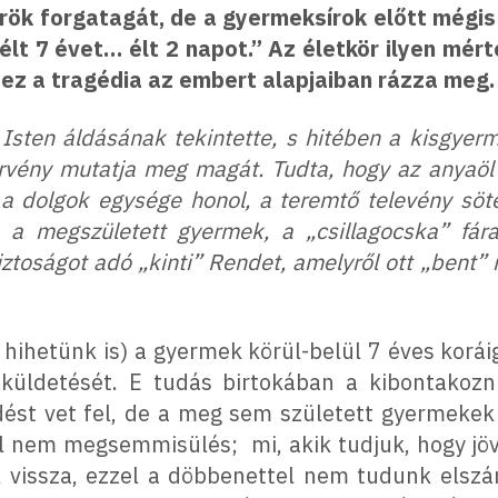
 örök forgatagát, de a gyermeksírok előtt mégi
élt 7 évet… élt 2 napot.” Az életkör ilyen mér
 ez a tragédia az embert alapjaiban rázza meg
sten áldásának tekintette, s hitében a kisgyerme
örvény mutatja meg magát. Tudta, hogy az anyaöl 
a dolgok egysége honol, a teremtő televény söt
s a megszületett gyermek, a „csillagocska” fár
iztoságot adó „kinti” Rendet, amelyről ott „bent”
i hihetünk is) a gyermek körül-belül 7 éves korái
 küldetését. E tudás birtokában a kibontako
rdést vet fel, de a meg sem született gyermeke
lál nem megsemmisülés; mi, akik tudjuk, hogy jö
k vissza, ezzel a döbbenettel nem tudunk elszá