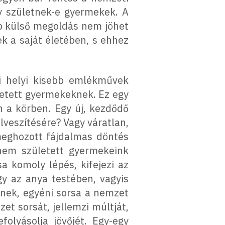
y születnek-e gyermekek. A
éb külső megoldás nem jöhet
ek a saját életében, s ehhez
i helyi kisebb emlékművek
etett gyermekeknek. Ez egy
 a körben. Egy új, kezdődő
lveszítésére? Vagy váratlan,
meghozott fájdalmas döntés
nem született gyermekeink
a komoly lépés, kifejezi az
gy az anya testében, vagyis
etnek, egyéni sorsa a nemzet
t sorsát, jellemzi múltját,
olyásolja jövőjét. Egy-egy