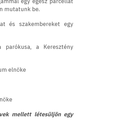
égámmal egy egész parcellát
en mutatunk be.
kat és szakembereket egy
ia parókusa, a Keresztény
ium elnöke
lnöke
ek mellett létesüljön egy