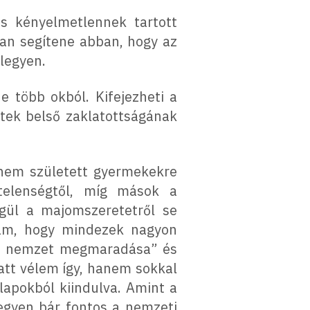
s kényelmetlennek tartott
ban segítene abban, hogy az
legyen.
 több okból. Kifejezheti a
ttek belső zaklatottságának
 nem született gyermekekre
elenségtől, míg mások a
égül a majomszeretetről se
djam, hogy mindezek nagyon
 „a nemzet megmaradása” és
att vélem így, hanem sokkal
lapokból kiindulva. Amint a
egyen bár fontos a nemzeti