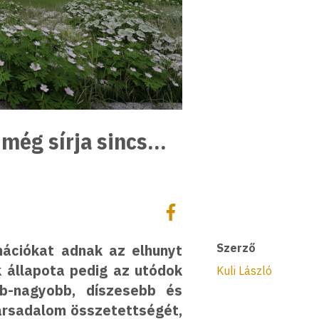
 még sírja sincs…
Megosztás
Megosztás Facebookon
mációkat adnak az elhunyt
Szerző
ék állapota pedig az utódok
Kuli László
bb-nagyobb, díszesebb és
társadalom összetettségét,