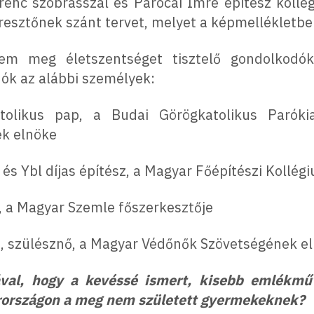
erenc szobrásszal és Parócai Imre építész koll
esztőnek szánt tervet, melyet a képmellékletb
m meg életszentséget tisztelő gondolkodó
dók az alábbi személyek:
atolikus pap, a Budai Görögkatolikus Parók
ek elnöke
 és Ybl díjas építész, a Magyar Főépítészi Kollég
, a Magyar Szemle főszerkesztője
, szülésznő, a Magyar Védőnők Szövetségének e
ával, hogy a kevéssé ismert, kisebb emlékműv
rországon a meg nem született gyermekeknek?