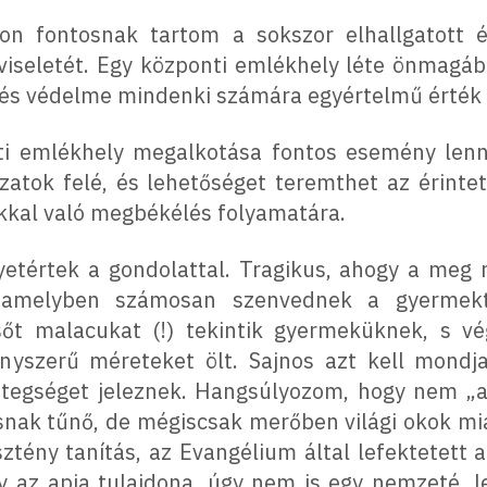
n fontosnak tartom a sokszor elhallgatott é
pviseletét. Egy központi emlékhely léte önmagá
 és védelme mindenki számára egyértelmű érték 
i emlékhely megalkotása fontos esemény lenne
zatok felé, és lehetőséget teremthet az érinte
ukkal való megbékélés folyamatára.
etértek a gondolattal. Tragikus, ahogy a meg
, amelyben számosan szenvednek a gyermekt
sőt malacukat (!) tekintik gyermeküknek, s v
ányszerű méreteket ölt. Sajnos azt kell mon
betegséget jeleznek. Hangsúlyozom, hogy nem
snak tűnő, de mégiscsak merőben világi okok mi
ztény tanítás, az Evangélium által lefektetett a
 az apja tulajdona, úgy nem is egy nemzeté, l