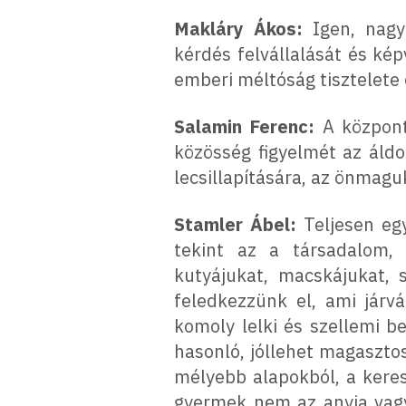
Makláry Ákos:
Igen, nagyo
kérdés felvállalását és ké
emberi méltóság tisztelete
Salamin Ferenc:
A központ
közösség figyelmét az áldo
lecsillapítására, az önmag
Stamler Ábel:
Teljesen egy
tekint az a társadalom
kutyájukat, macskájukat, 
feledkezzünk el, ami járv
komoly lelki és szellemi 
hasonló, jóllehet magaszto
mélyebb alapokból, a keres
gyermek nem az anyja vagy