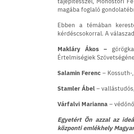
tájépítésszel, Monostori F
magába foglaló gondolatébr
Ebben a témában kereste
kérdéscsokorral. A válasza
Makláry Ákos –
görögk
Értelmiségiek Szövetségén
Salamin Ferenc
– Kossuth-,
Stamler Ábel
– vallástudós
Várfalvi Marianna
– védőnő
Egyetért Ön azzal az ide
központi emlékhely Magya