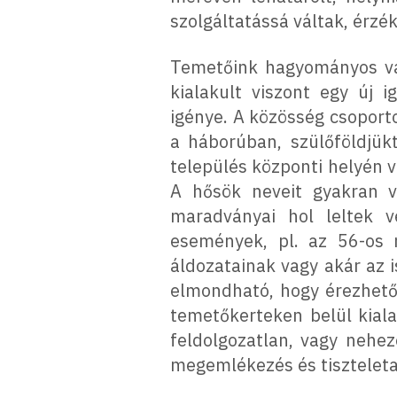
szolgáltatássá váltak, érz
Temetőink hagyományos val
kialakult viszont egy új
igénye. A közösség csoport
a háborúban, szülőföldjük
település központi helyén 
A hősök neveit gyakran vé
maradványai hol leltek v
események, pl. az 56-os 
áldozatainak vagy akár az
elmondható, hogy érezhető 
temetőkerteken belül kiala
feldolgozatlan, vagy nehe
megemlékezés és tisztelet