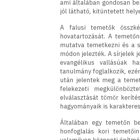
ami általában gondosan bezá
jól látható, kitüntetett helye
A falusi temetők összké
hovatartozását. A temetőn
mutatva temetkezni és a sí
módon jelezték. A sírjelek 
evangélikus vallásúak ha
tanulmány foglalkozik, ezér
után jelentek meg a temet
felekezeti megkülönbözte
elválasztását tömör keríté
hagyományaik is karakteres
Általában egy temetőn be
honfoglalás kori temetői
valamilyen központi építmén