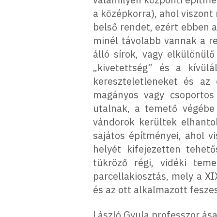
a középkorra), ahol viszont
belső rendet, ezért ebben az
minél távolabb vannak a r
álló sírok, vagy elkülönül
„kivetettség” és a kívülá
kereszteletleneket és az
magányos vagy csoportos s
utalnak, a temető végébe 
vándorok kerültek elhantol
sajátos építményei, ahol v
helyét kifejezetten tehet
tükröző régi, vidéki teme
parcellakiosztás, mely a X
és az ott alkalmazott fesz
László Gyula professzor ása