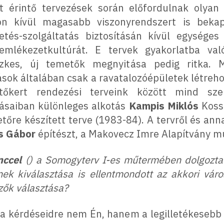
et érintő tervezések során előfordulnak olyan 
on kívül magasabb viszonyrendszert is bek
és-szolgáltatás biztosításán kívül egységes
emlékezetkultúrát. E tervek gyakorlatba va
kes, új temetők megnyitása pedig ritka. M
ok általában csak a ravatalozóépületek létreh
őkert rendezési terveink között mind sze
ásaiban különleges alkotás
Kampis Miklós
Kossu
őre készített terve (1983-84). A tervről és anna
s Gábor
építészt, a Makovecz Imre Alapítvány 
nccel
(
) a Somogyterv I-es műtermében dolgozta
ek kiválasztása is ellentmondott az akkori város
ezők választása?
a kérdéseidre nem Én, hanem a legilletékesebb fo