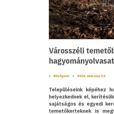
Városszéli temető
hagyományolvasata
•
Nézőpont
•
2026. március 13.
Településeink képéhez h
helyezkednek el, kerítésük
sajátságos és egyedi ker
temetőkerteknek is meg