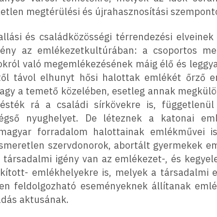
éketlen megtérülési és újrahasznosítási szempont
lási és családközösségi térrendezési elveinek 
 igény az emlékezetkultúrában: a csoportos m
okról való megemlékezésének máig élő és leggy
től távol elhunyt hősi halottak emlékét őrző e
vagy a temető közelében, esetleg annak megkülö
sték rá a családi sírkövekre is, függetlenül a
égső nyughelyet. De léteznek a katonai eml
magyar forradalom halottainak emlékművei is
 ismeretlen szervdonorok, abortált gyermekek e
társadalmi igény van az emlékezet-, és kegyelet
kított- emlékhelyekre is, melyek a társadalmi
zen feldolgozható eseményeknek állítanak emlék
adás aktusának.