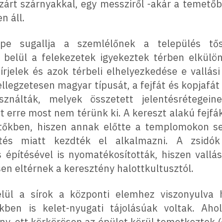
rt szárnyakkal, egy messziről -akár a temetőből
n áll.
pe sugallja a szemlélőnek a település tősg
 belül a felekezetek igyekeztek térben elkülön
rjelek és azok térbeli elhelyezkedése e vallá
jellegzetesen magyar típusát, a fejfát és kopjafá
sználták, melyek összetett jelentésrétegei
t erre most nem térünk ki. A kereszt alakú fejfák
őkben, hiszen annak előtte a templomokon se
tés miatt kezdték el alkalmazni. A zsidók 
s építésével is nyomatékosították, hiszen vallá
en eltérnek a keresztény halottkultusztól.
lül a sírok a központi elemhez viszonyulva
nkben is kelet-nyugati tájolásúak voltak. Ah
y, ott körkörösen az épület körül temetkeztek (