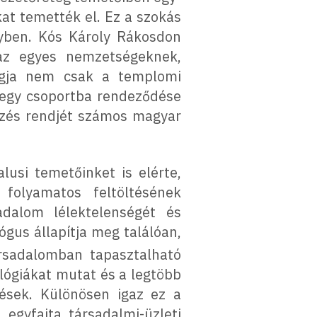
at temették el. Ez a szokás
lyben. Kós Károly Rákosdon
 az egyes nemzetségeknek,
angja nem csak a templomi
 egy csoportba rendeződése
kezés rendjét számos magyar
usi temetőinket is elérte,
 folyamatos feltöltésének
adalom lélektelenségét és
ógus állapítja meg találóan,
ársadalomban tapasztalható
alógiákat mutat és a legtöbb
ések. Különösen igaz ez a
egyfajta társadalmi-üzleti