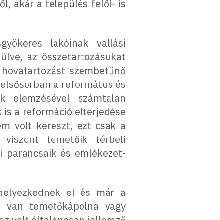
, akár a település felől- is
yökeres lakóinak vallási
ülve, az összetartozásukat
si hovatartozást szembetűnő
t elsősorban a református és
nek elemzésével számtalan
 is a reformáció elterjedése
m volt kereszt, ezt csak a
viszont temetőik térbeli
si parancsaik és emlékezet-
 helyezkednek el és már a
ol van temetőkápolna vagy
ez volt általánosan jellemző