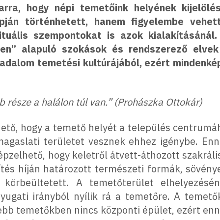
 arra, hogy népi temetőink helyének kijelöl
apján történhetett, hanem figyelembe vehet
rituális szempontokat is azok kialakításánál
sen” alapuló szokások és rendszerező elvek
adalom temetési kultúrájából, ezért mindenk
 része a halálon túl van.” (Prohászka Ottokár)
tő, hogy a temető helyét a település centrumá
y magaslati területet vesznek ehhez igénybe. Enn
képzelhető, hogy keletről átvett-áthozott szakrál
rítés híján határozott természeti formák, sövénye
l körbeültetett. A temetőterület elhelyezés
nyugati irányból nyílik rá a temetőre. A teme
ebb temetőkben nincs központi épület, ezért enn