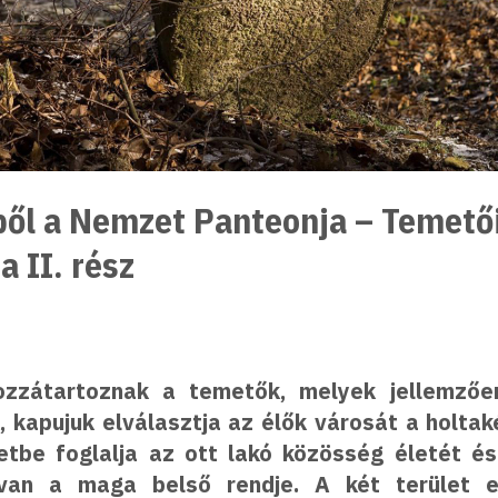
ből a Nemzet Panteonja – Temető
 II. rész
ozzátartoznak a temetők, melyek jellemzően
, kapujuk elválasztja az élők városát a holtak
etbe foglalja az ott lakó közösség életét és
van a maga belső rendje. A két terület e