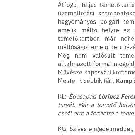
Átfogó, teljes temetőkert
üzemeltetési szempontok
hagyományos polgári temet
emelik méltó helyre az 
temetőkertben már nehéz
méltóságot emelő beruházás
Meg nem valósult temet
alkalmazott formai megold
Művésze kaposvári köztemet
Mester kisebbik fiát,
Kampi
KL:
Édesapád
Lőrincz Fere
tervét. Már a temető helyén
esett erre a területre a terv
KG: Szíves engedelmeddel, 