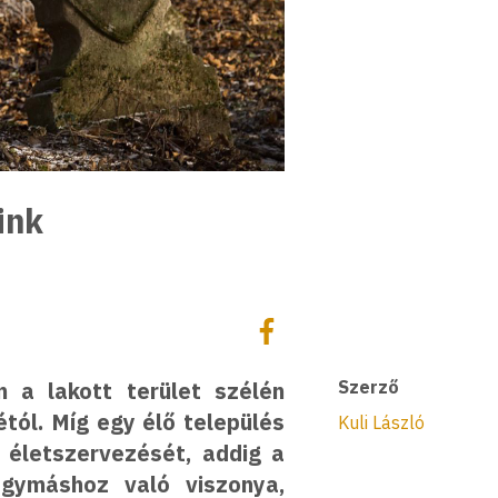
ink
Megosztás
Megosztás Facebookon
 a lakott terület szélén
Szerző
étól. Míg egy élő település
Kuli László
 életszervezését, addig a
gymáshoz való viszonya,