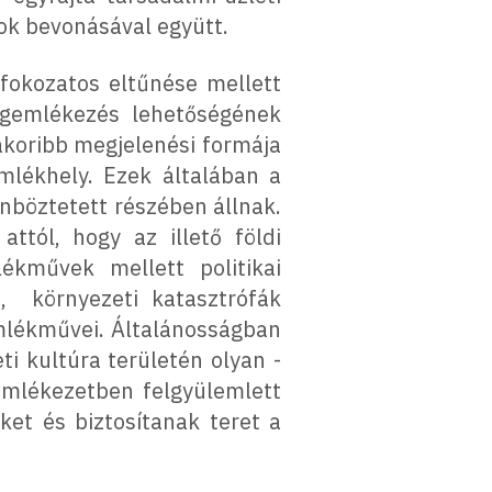
ok bevonásával együtt.
fokozatos eltűnése mellett
egemlékezés lehetőségének
akoribb megjelenési formája
mlékhely. Ezek általában a
nböztetett részében állnak.
ttól, hogy az illető földi
ékművek mellett politikai
, környezeti katasztrófák
mlékművei. Általánosságban
i kultúra területén olyan -
 emlékezetben felgyülemlett
et és biztosítanak teret a