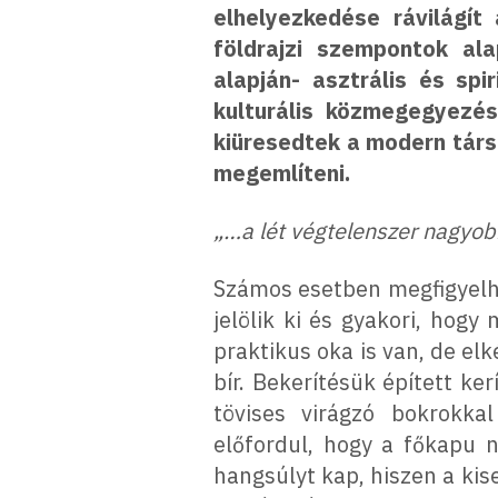
elhelyezkedése rávilágít
földrajzi szempontok al
alapján- asztrális és spi
kulturális közmegegyezé
kiüresedtek a modern társ
megemlíteni.
„…a lét végtelenszer nagyobb
Számos esetben megfigyelhe
jelölik ki és gyakori, hog
praktikus oka is van, de el
bír. Bekerítésük épített ke
tövises virágzó bokrokka
előfordul, hogy a főkapu 
hangsúlyt kap, hiszen a kis