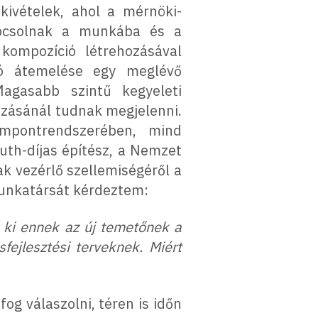
kivételek, ahol a mérnöki-
apcsolnak a munkába és a
 kompozíció létrehozásával
ló átemelése egy meglévő
agasabb szintű kegyeleti
ozásánál tudnak megjelenni.
mpontrendszerében, mind
th-díjas építész, a Nemzet
k vezérlő szellemiségéről a
munkatársát kérdeztem:
 ki ennek az új temetőnek a
fejlesztési terveknek. Miért
g válaszolni, téren is időn