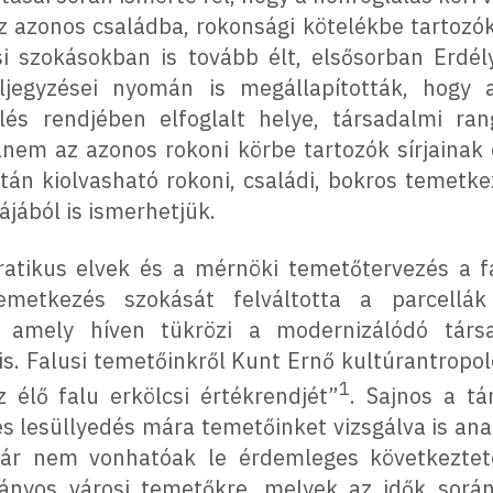
z azonos családba, rokonsági kötelékbe tartozók
i szokásokban is tovább élt, elsősorban Erdé
feljegyzései nyomán is megállapították, hogy
lés rendjében elfoglalt helye, társadalmi r
anem az azonos rokoni körbe tartozók sírjainak
sztán kiolvasható rokoni, családi, bokros temet
jából is ismerhetjük.
atikus elvek és a mérnöki temetőtervezés a fal
emetkezés szokását felváltotta a parcellák
, amely híven tükrözi a modernizálódó társ
 is. Falusi temetőinkről Kunt Ernő kultúrantropol
1
z élő falu erkölcsi értékrendjét”
. Sajnos a t
és lesüllyedés mára temetőinket vizsgálva is an
ár nem vonhatóak le érdemleges következtet
iányos városi temetőkre, melyek az idők során 