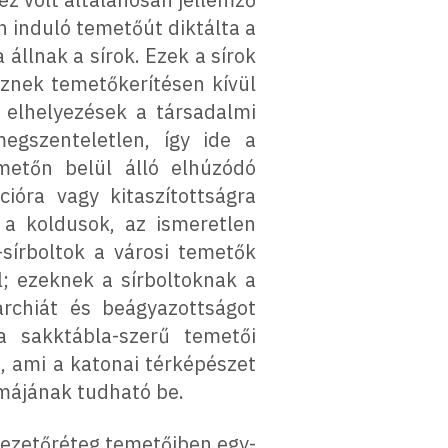
n induló temetőút diktálta a
állnak a sírok. Ezek a sírok
znek temetőkerítésen kívül
s elhelyezések a társadalmi
megszenteletlen, így ide a
metőn belül álló elhúzódó
ióra vagy kitaszítottságra
 a koldusok, az ismeretlen
-sírboltok a városi temetők
l; ezeknek a sírboltoknak a
archiát és beágyazottságot
 a sakktábla-szerű temetői
, ami a katonai térképészet
rmájának tudható be.
 vezetőréteg temetőiben egy-