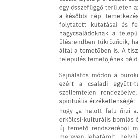
egy összefüggő területen a
a későbbi népi temetkezés
folytatott kutatásai és 
nagycsaládoknak a telepü
ülésrendben tükröződik, h
által a temetőben is. A ti
település temetőjének példá
Sajnálatos módon a bürokr
ezért a családi együtt-t
szellemtelen rendezőelve
spirituális érzéketlenségét
hogy „a halott falu őrzi a
erkölcsi-kulturális bomlás 
új temető rendszeréből m
mereven lehatárolt, helyh