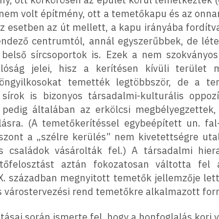
 nem volt építmény, ott a temetőkapu és az onna
 esetben az út mellett, a kapu irányába fordítva 
endező centrumtól, annál egyszerűbbek, de léte
ő belső sírcsoportok is. Ezek a nem szokványo
llóság jelei, hisz a kerítésen kívüli terület 
 öngyilkosokat temették legtöbbször, de a te
írok is bizonyos társadalmi-kulturális oppozíc
pedig általában az erkölcsi megbélyegzettek,
ásra. (A temetőkerítéssel egybeépített un. fal
iszont a „szélre kerülés” nem kivetettségre uta
ős családok vásárolták fel.) A társadalmi hier
tőfelosztást aztán fokozatosan váltotta fel
IX. században megnyitott temetők jellemzője lett
es várostervezési rend temetőkre alkalmazott fo
tásai során ismerte fel, hogy a honfoglalás kori